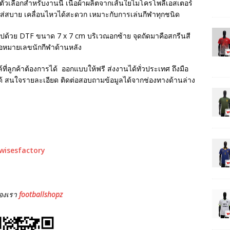
ือตัวเลือกสำหรับงานนี้ เนื้อผ้าผลิตจากเส้นใยไมโครโพลีเอสเตอร์
มใส่สบาย เคลื่อนไหวได้สะดวก เหมาะกับการเล่นกีฬาทุกชนิด
บไปด้วย DTF ขนาด 7 x 7 cm บริเวณอกซ้าย จุดถัดมาคือสกรีนสี
คือหมายเลขนักกีฬาด้านหลัง
์ที่ลูกค้าต้องการได้ ออกแบบให้ฟรี ส่งงานได้ทั่วประเทศ ถึงมือ
ได้ สนใจรายละเอียด ติดต่อสอบถามข้อมูลได้จากช่องทางด้านล่าง
0wisesfactory
ของเรา
footballshopz