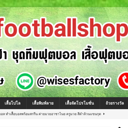
เสื้อโปโล
เสื้อพิมพ์ลาย
เสื้อจัดโปรโมชั่น
ถ้วยรางวัล
บอล ทำเสื้อบอลพร้อมสกรีน ทำชุดทีมกีฬา REMEMBERME
ผลงานล่าสุด
อล ทำเสื้อบอลพร้อมสกรีน เสื้อทีมฟุตบอล กองปราบ อุบล
ผลงานล่าสุด