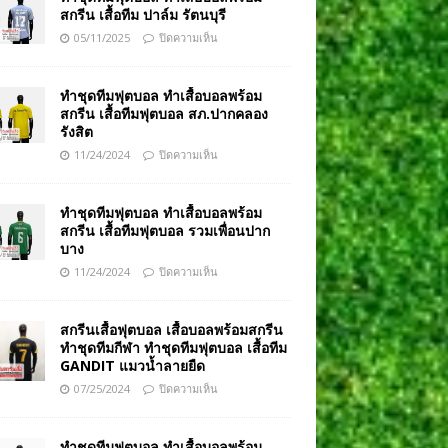
สกรีน เสื้อทีม ปาล์ม รัตนบุรี
05/11/2025
ปิดความเห็น
ทำชุดทีมฟุตบอล ทำเสื้อบอลพร้อม
สกรีน เสื้อทีมฟุตบอล สภ.ปากคลอง
รังสิต
11/24/2024
ปิดความเห็น
ทำชุดทีมฟุตบอล ทำเสื้อบอลพร้อม
สกรีน เสื้อทีมฟุตบอล รวมเพื่อนปาก
บาง
11/24/2024
ปิดความเห็น
สกรีนเสื้อฟุตบอล เสื้อบอลพร้อมสกรีน
ทำชุดทีมกีฬา ทำชุดทีมฟุตบอล เสื้อทีม
GANDIT แมวน้ำลายยืด
07/25/2024
ปิดความเห็น
ทำชุดทีมฟุตบอล ทำเสื้อบอลพร้อม