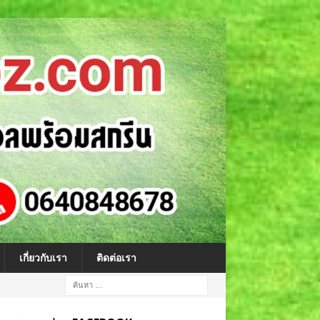
เกี่ยวกับเรา
ติดต่อเรา