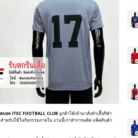
ทีมฟุตบอล ITEC FOOTBALL CLUB
ลูกค้าได้เข้ามาสั่งทำเสื้อกีฬา
ลสำหรับใช้ในกิจกรรมภายใน งานนี้เราทำการผลิต แพ็คสินค้า