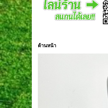
ด้านหน้า