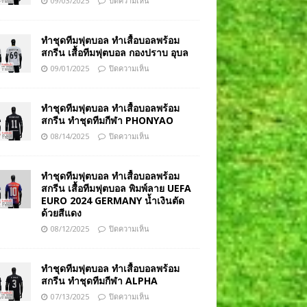
09/03/2025
ปิดความเห็น
ทำชุดทีมฟุตบอล ทำเสื้อบอลพร้อม
สกรีน เสื้อทีมฟุตบอล กองปราบ อุบล
09/01/2025
ปิดความเห็น
ทำชุดทีมฟุตบอล ทำเสื้อบอลพร้อม
สกรีน ทำชุดทีมกีฬา PHONYAO
08/14/2025
ปิดความเห็น
ทำชุดทีมฟุตบอล ทำเสื้อบอลพร้อม
สกรีน เสื้อทีมฟุตบอล พิมพ์ลาย UEFA
EURO 2024 GERMANY น้ำเงินตัด
ด้วยสีแดง
08/12/2025
ปิดความเห็น
ทำชุดทีมฟุตบอล ทำเสื้อบอลพร้อม
สกรีน ทำชุดทีมกีฬา ALPHA
07/13/2025
ปิดความเห็น