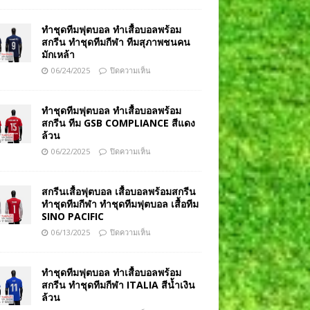
ทำชุดทีมฟุตบอล ทำเสื้อบอลพร้อม
สกรีน ทำชุดทีมกีฬา ทีมสุภาพชนคน
มักเหล้า
06/24/2025
ปิดความเห็น
ทำชุดทีมฟุตบอล ทำเสื้อบอลพร้อม
สกรีน ทีม GSB COMPLIANCE สีแดง
ล้วน
06/22/2025
ปิดความเห็น
สกรีนเสื้อฟุตบอล เสื้อบอลพร้อมสกรีน
ทำชุดทีมกีฬา ทำชุดทีมฟุตบอล เสื้อทีม
SINO PACIFIC
06/13/2025
ปิดความเห็น
ทำชุดทีมฟุตบอล ทำเสื้อบอลพร้อม
สกรีน ทำชุดทีมกีฬา ITALIA สีน้ำเงิน
ล้วน