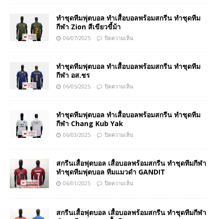
ทำชุดทีมฟุตบอล ทำเสื้อบอลพร้อมสกรีน ทำชุดทีม
กีฬา Zion สีเขียวขี้ม้า
06/07/2025
ปิดความเห็น
ทำชุดทีมฟุตบอล ทำเสื้อบอลพร้อมสกรีน ทำชุดทีม
กีฬา อส.ชร
06/05/2025
ปิดความเห็น
ทำชุดทีมฟุตบอล ทำเสื้อบอลพร้อมสกรีน ทำชุดทีม
กีฬา Chang Kub Yak
06/03/2025
ปิดความเห็น
สกรีนเสื้อฟุตบอล เสื้อบอลพร้อมสกรีน ทำชุดทีมกีฬา
ทำชุดทีมฟุตบอล ทีมแมวดำ GANDIT
06/01/2025
ปิดความเห็น
สกรีนเสื้อฟุตบอล เสื้อบอลพร้อมสกรีน ทำชุดทีมกีฬา