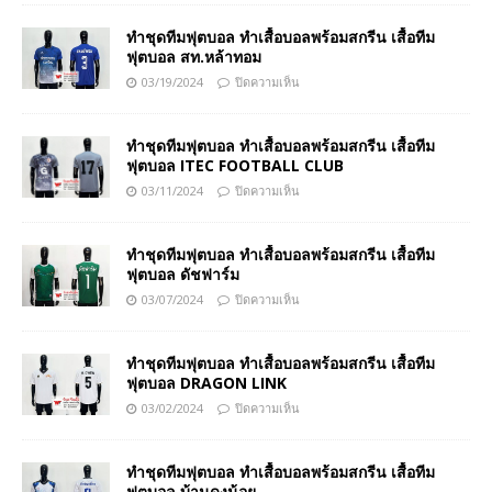
ทำชุดทีมฟุตบอล ทำเสื้อบอลพร้อมสกรีน เสื้อทีม
ฟุตบอล สท.หล้าทอม
03/19/2024
ปิดความเห็น
ทำชุดทีมฟุตบอล ทำเสื้อบอลพร้อมสกรีน เสื้อทีม
ฟุตบอล ITEC FOOTBALL CLUB
03/11/2024
ปิดความเห็น
ทำชุดทีมฟุตบอล ทำเสื้อบอลพร้อมสกรีน เสื้อทีม
ฟุตบอล ดัชฟาร์ม
03/07/2024
ปิดความเห็น
ทำชุดทีมฟุตบอล ทำเสื้อบอลพร้อมสกรีน เสื้อทีม
ฟุตบอล DRAGON LINK
03/02/2024
ปิดความเห็น
ทำชุดทีมฟุตบอล ทำเสื้อบอลพร้อมสกรีน เสื้อทีม
ฟุตบอล บ้านดงน้อย