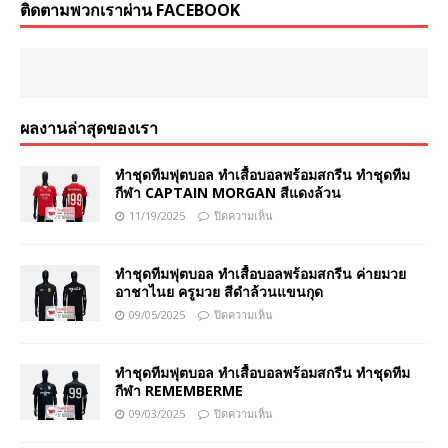
ติดตามพวกเราผ่าน FACEBOOK
ผลงานล่าสุดของเรา
ทำชุดทีมฟุตบอล ทำเสื้อบอลพร้อมสกรีน ทำชุดทีม
กีฬา CAPTAIN MORGAN สีแดงล้วน
11/19/2025
ปิดความเห็น
ทำชุดทีมฟุตบอล ทำเสื้อบอลพร้อมสกรีน ค่ายมวย
อาชาไนย ครูมวย สีดำล้วนแขนกุด
09/05/2025
ปิดความเห็น
ทำชุดทีมฟุตบอล ทำเสื้อบอลพร้อมสกรีน ทำชุดทีม
กีฬา REMEMBERME
09/03/2025
ปิดความเห็น