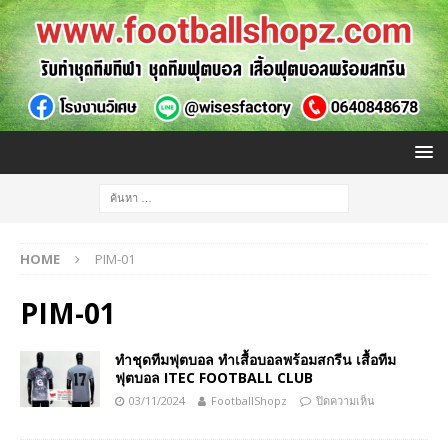
HOME
PIM-01
PIM-01
ทำชุดทีมฟุตบอล ทำเสื้อบอลพร้อมสกรีน เสื้อทีม
ฟุตบอล ITEC FOOTBALL CLUB
03/11/2024
FootballShopz
ปิดความเห็น