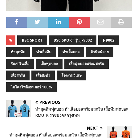
BSC SPORT
BSC SPORT รุ่น J-9002
J-9002
ทำชุดทีม
ทำเสื้อทีม
ทำเสื้อบอล
ผ้าพิมพ์ลาย
รับสกรีนเสื้อ
เสื้อฟุตบอล
เสื้อฟุตบอลพร้อมสกรีน
เสื้อสกรีน
เสื้อสั่งทำ
โรงงานวิเศษ
ไมโครโพลีเอสเตอร์ 100%
PREVIOUS
ทำชุดทีมฟุตบอล ทำเสื้อบอลพร้อมสกรีน เสื้อทีมฟุตบอล
RMUTK ราชมงคลกรุงเทพ
NEXT
ทำชุดทีมฟุตบอล ทำเสื้อบอลพร้อมสกรีน เสื้อทีมฟุตบอล