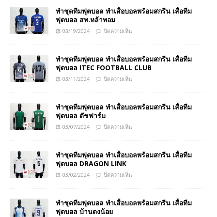
ทำชุดทีมฟุตบอล ทำเสื้อบอลพร้อมสกรีน เสื้อทีม
ฟุตบอล สท.หล้าทอม
03/19/2024
ปิดความเห็น
ทำชุดทีมฟุตบอล ทำเสื้อบอลพร้อมสกรีน เสื้อทีม
ฟุตบอล ITEC FOOTBALL CLUB
03/11/2024
ปิดความเห็น
ทำชุดทีมฟุตบอล ทำเสื้อบอลพร้อมสกรีน เสื้อทีม
ฟุตบอล ดัชฟาร์ม
03/07/2024
ปิดความเห็น
ทำชุดทีมฟุตบอล ทำเสื้อบอลพร้อมสกรีน เสื้อทีม
ฟุตบอล DRAGON LINK
03/02/2024
ปิดความเห็น
ทำชุดทีมฟุตบอล ทำเสื้อบอลพร้อมสกรีน เสื้อทีม
ฟุตบอล บ้านดงน้อย