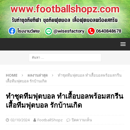
HOME
ผลงานล่าสุด
ทำชุดทีมฟุตบอล ทำเสื้อบอลพร้อมสกรีน
เสื้อทีมฟุตบอล รักบ้านเกิด
ทำชุดทีมฟุตบอล ทำเสื้อบอลพร้อมสกรีน
เสื้อทีมฟุตบอล รักบ้านเกิด
02/10/2024
FootballShopz
ปิดความเห็น