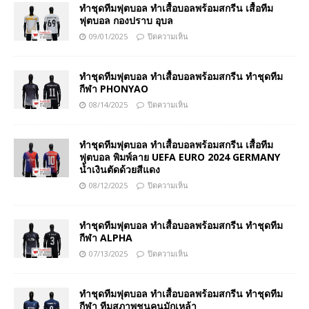
ทำชุดทีมฟุตบอล ทำเสื้อบอลพร้อมสกรีน เสื้อทีม
ฟุตบอล กองปราบ อุบล
09/01/2025
ปิดความเห็น
ทำชุดทีมฟุตบอล ทำเสื้อบอลพร้อมสกรีน ทำชุดทีม
กีฬา PHONYAO
08/14/2025
ปิดความเห็น
ทำชุดทีมฟุตบอล ทำเสื้อบอลพร้อมสกรีน เสื้อทีม
ฟุตบอล พิมพ์ลาย UEFA EURO 2024 GERMANY
น้ำเงินตัดด้วยสีแดง
08/12/2025
ปิดความเห็น
ทำชุดทีมฟุตบอล ทำเสื้อบอลพร้อมสกรีน ทำชุดทีม
กีฬา ALPHA
07/13/2025
ปิดความเห็น
ทำชุดทีมฟุตบอล ทำเสื้อบอลพร้อมสกรีน ทำชุดทีม
กีฬา ทีมสุภาพชนคนมักเหล้า