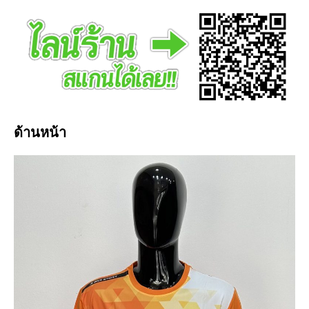
ด้านหน้า