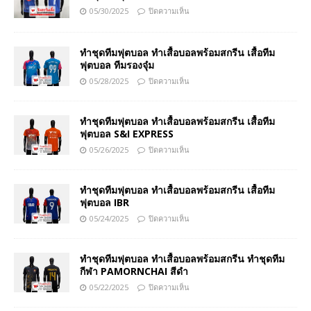
05/30/2025
ปิดความเห็น
ทำชุดทีมฟุตบอล ทำเสื้อบอลพร้อมสกรีน เสื้อทีม
ฟุตบอล ทีมรองจุ๋ม
05/28/2025
ปิดความเห็น
ทำชุดทีมฟุตบอล ทำเสื้อบอลพร้อมสกรีน เสื้อทีม
ฟุตบอล S&I EXPRESS
05/26/2025
ปิดความเห็น
ทำชุดทีมฟุตบอล ทำเสื้อบอลพร้อมสกรีน เสื้อทีม
ฟุตบอล IBR
05/24/2025
ปิดความเห็น
ทำชุดทีมฟุตบอล ทำเสื้อบอลพร้อมสกรีน ทำชุดทีม
กีฬา PAMORNCHAI สีดำ
05/22/2025
ปิดความเห็น