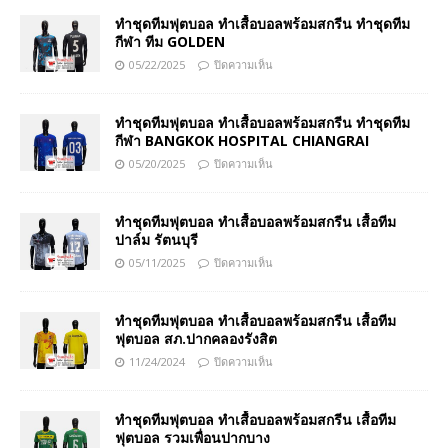
ทำชุดทีมฟุตบอล ทำเสื้อบอลพร้อมสกรีน ทำชุดทีม
กีฬา ทีม GOLDEN
05/22/2025
ปิดความเห็น
ทำชุดทีมฟุตบอล ทำเสื้อบอลพร้อมสกรีน ทำชุดทีม
กีฬา BANGKOK HOSPITAL CHIANGRAI
05/20/2025
ปิดความเห็น
ทำชุดทีมฟุตบอล ทำเสื้อบอลพร้อมสกรีน เสื้อทีม
ปาล์ม รัตนบุรี
05/11/2025
ปิดความเห็น
ทำชุดทีมฟุตบอล ทำเสื้อบอลพร้อมสกรีน เสื้อทีม
ฟุตบอล สภ.ปากคลองรังสิต
11/24/2024
ปิดความเห็น
ทำชุดทีมฟุตบอล ทำเสื้อบอลพร้อมสกรีน เสื้อทีม
ฟุตบอล รวมเพื่อนปากบาง