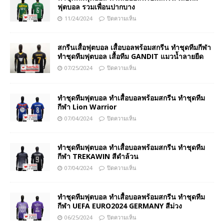
ฟุตบอล รวมเพื่อนปากบาง
11/24/2024
ปิดความเห็น
สกรีนเสื้อฟุตบอล เสื้อบอลพร้อมสกรีน ทำชุดทีมกีฬา
ทำชุดทีมฟุตบอล เสื้อทีม GANDIT แมวน้ำลายยืด
07/25/2024
ปิดความเห็น
ทำชุดทีมฟุตบอล ทำเสื้อบอลพร้อมสกรีน ทำชุดทีม
กีฬา Lion Warrior
07/04/2024
ปิดความเห็น
ทำชุดทีมฟุตบอล ทำเสื้อบอลพร้อมสกรีน ทำชุดทีม
กีฬา TREKAWIN สีดำล้วน
07/04/2024
ปิดความเห็น
ทำชุดทีมฟุตบอล ทำเสื้อบอลพร้อมสกรีน ทำชุดทีม
กีฬา UEFA EURO2024 GERMANY สีม่วง
06/25/2024
ปิดความเห็น