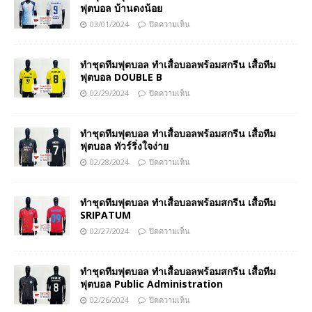
ฟุตบอล บ้านดงน้อย
03/01/2024
ปิดความเห็น
ทำชุดทีมฟุตบอล ทำเสื้อบอลพร้อมสกรีน เสื้อทีม
ฟุตบอล DOUBLE B
02/29/2024
ปิดความเห็น
ทำชุดทีมฟุตบอล ทำเสื้อบอลพร้อมสกรีน เสื้อทีม
ฟุตบอล ทัวร์ริ่งใจง่าย
02/28/2024
ปิดความเห็น
ทำชุดทีมฟุตบอล ทำเสื้อบอลพร้อมสกรีน เสื้อทีม
SRIPATUM
02/27/2024
ปิดความเห็น
ทำชุดทีมฟุตบอล ทำเสื้อบอลพร้อมสกรีน เสื้อทีม
ฟุตบอล Public Administration
02/26/2024
ปิดความเห็น