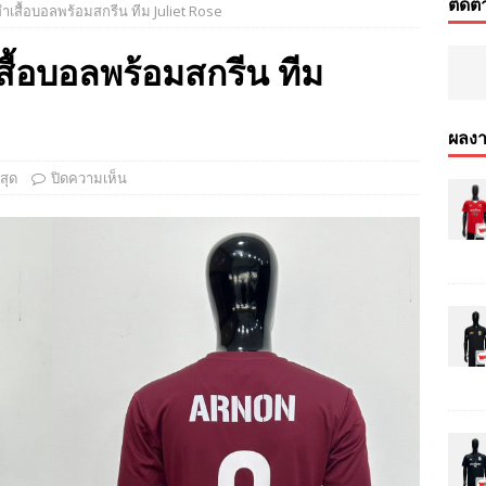
ติดต
ำเสื้อบอลพร้อมสกรีน ทีม Juliet Rose
บอล ทำเสื้อบอลพร้อมสกรีน ทำชุดทีมกีฬา PHONYAO
ผลงานล่าสุด
บอล ทำเสื้อบอลพร้อมสกรีน ทำชุดทีมกีฬา CAPTAIN MORGAN สีแดงล้วน
ื้อบอลพร้อมสกรีน ทีม
บอล ทำเสื้อบอลพร้อมสกรีน ค่ายมวยอาชาไนย ครูมวย สีดำล้วนแขนกุด
ผลงา
สุด
ปิดความเห็น