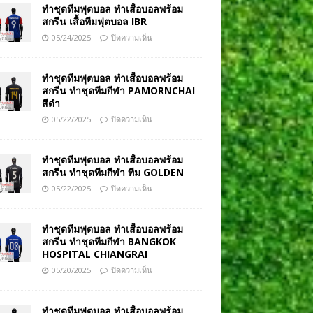
ทำชุดทีมฟุตบอล ทำเสื้อบอลพร้อม
สกรีน เสื้อทีมฟุตบอล IBR
05/24/2025
ปิดความเห็น
ทำชุดทีมฟุตบอล ทำเสื้อบอลพร้อม
สกรีน ทำชุดทีมกีฬา PAMORNCHAI
สีดำ
05/22/2025
ปิดความเห็น
ทำชุดทีมฟุตบอล ทำเสื้อบอลพร้อม
สกรีน ทำชุดทีมกีฬา ทีม GOLDEN
05/22/2025
ปิดความเห็น
ทำชุดทีมฟุตบอล ทำเสื้อบอลพร้อม
สกรีน ทำชุดทีมกีฬา BANGKOK
HOSPITAL CHIANGRAI
05/20/2025
ปิดความเห็น
ทำชุดทีมฟุตบอล ทำเสื้อบอลพร้อม