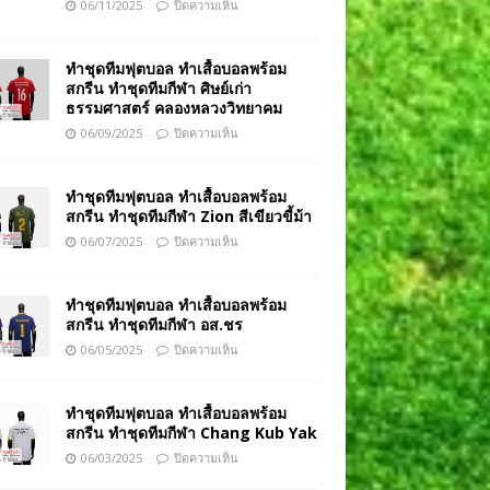
06/11/2025
ปิดความเห็น
ทำชุดทีมฟุตบอล ทำเสื้อบอลพร้อม
สกรีน ทำชุดทีมกีฬา ศิษย์เก่า
ธรรมศาสตร์ คลองหลวงวิทยาคม
06/09/2025
ปิดความเห็น
ทำชุดทีมฟุตบอล ทำเสื้อบอลพร้อม
สกรีน ทำชุดทีมกีฬา Zion สีเขียวขี้ม้า
06/07/2025
ปิดความเห็น
ทำชุดทีมฟุตบอล ทำเสื้อบอลพร้อม
สกรีน ทำชุดทีมกีฬา อส.ชร
06/05/2025
ปิดความเห็น
ทำชุดทีมฟุตบอล ทำเสื้อบอลพร้อม
สกรีน ทำชุดทีมกีฬา Chang Kub Yak
06/03/2025
ปิดความเห็น