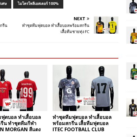
ิเศษ
ไมโครโพลีเอสเตอร์ 100%
NEXT
กรีน
ทำชุดทีมฟุตบอล ทำเสื้อบอลพร้อมสกรีน
เสื้อทีมชายทุ่ง FC
มฟุตบอล ทำเสื้อบอล
ทำชุดทีมฟุตบอล ทำเสื้อบอล
รีน ทำชุดทีมกีฬา
พร้อมสกรีน เสื้อทีมฟุตบอล
N MORGAN สีแดง
ITEC FOOTBALL CLUB