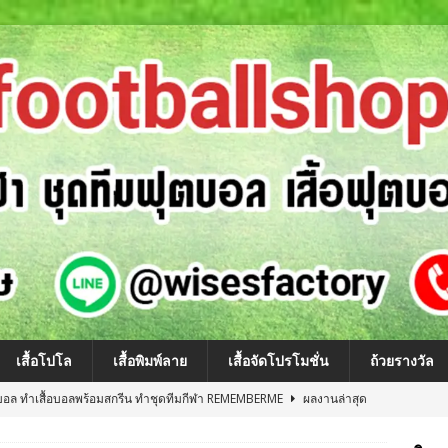
เสื้อโปโล
เสื้อพิมพ์ลาย
เสื้อจัดโปรโมชั่น
ถ้วยรางวัล
บอล ทำเสื้อบอลพร้อมสกรีน ทำชุดทีมกีฬา REMEMBERME
ผลงานล่าสุด
อล ทำเสื้อบอลพร้อมสกรีน เสื้อทีมฟุตบอล กองปราบ อุบล
ผลงานล่าสุด