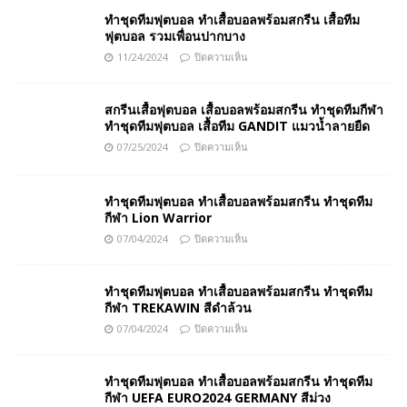
ทำชุดทีมฟุตบอล ทำเสื้อบอลพร้อมสกรีน เสื้อทีม
ฟุตบอล รวมเพื่อนปากบาง
11/24/2024
ปิดความเห็น
สกรีนเสื้อฟุตบอล เสื้อบอลพร้อมสกรีน ทำชุดทีมกีฬา
ทำชุดทีมฟุตบอล เสื้อทีม GANDIT แมวน้ำลายยืด
07/25/2024
ปิดความเห็น
ทำชุดทีมฟุตบอล ทำเสื้อบอลพร้อมสกรีน ทำชุดทีม
กีฬา Lion Warrior
07/04/2024
ปิดความเห็น
ทำชุดทีมฟุตบอล ทำเสื้อบอลพร้อมสกรีน ทำชุดทีม
กีฬา TREKAWIN สีดำล้วน
07/04/2024
ปิดความเห็น
ทำชุดทีมฟุตบอล ทำเสื้อบอลพร้อมสกรีน ทำชุดทีม
กีฬา UEFA EURO2024 GERMANY สีม่วง