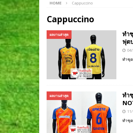
[ 09/01/2025 ]
ทำชุดทีมฟุตบ
HOME
Cappuccino
[ 08/14/2025 ]
ทำชุดทีมฟุต
Cappuccino
[ 11/19/2025 ]
ทำชุดทีมฟุต
ผลงานล่าสุด
ทำช
ผลงานล่าสุด
ฟุต
04/
ทำชุด
ทำช
ผลงานล่าสุด
NO
11/
ทำชุด