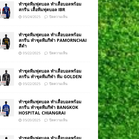
ทำชุดทีมฟุตบอล ทำเสื้อบอลพร้อม
สกรีน เสื้อทีมฟุตบอล IBR
05/24/2025
ปิดความเห็น
ทำชุดทีมฟุตบอล ทำเสื้อบอลพร้อม
สกรีน ทำชุดทีมกีฬา PAMORNCHAI
สีดำ
05/22/2025
ปิดความเห็น
ทำชุดทีมฟุตบอล ทำเสื้อบอลพร้อม
สกรีน ทำชุดทีมกีฬา ทีม GOLDEN
05/22/2025
ปิดความเห็น
ทำชุดทีมฟุตบอล ทำเสื้อบอลพร้อม
สกรีน ทำชุดทีมกีฬา BANGKOK
HOSPITAL CHIANGRAI
05/20/2025
ปิดความเห็น
ทำชุดทีมฟุตบอล ทำเสื้อบอลพร้อม