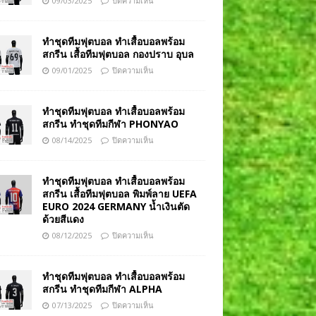
09/03/2025
ปิดความเห็น
ทำชุดทีมฟุตบอล ทำเสื้อบอลพร้อม
สกรีน เสื้อทีมฟุตบอล กองปราบ อุบล
09/01/2025
ปิดความเห็น
ทำชุดทีมฟุตบอล ทำเสื้อบอลพร้อม
สกรีน ทำชุดทีมกีฬา PHONYAO
08/14/2025
ปิดความเห็น
ทำชุดทีมฟุตบอล ทำเสื้อบอลพร้อม
สกรีน เสื้อทีมฟุตบอล พิมพ์ลาย UEFA
EURO 2024 GERMANY น้ำเงินตัด
ด้วยสีแดง
08/12/2025
ปิดความเห็น
ทำชุดทีมฟุตบอล ทำเสื้อบอลพร้อม
สกรีน ทำชุดทีมกีฬา ALPHA
07/13/2025
ปิดความเห็น