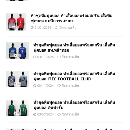
ทำชุดทีมฟุตบอล ทำเสื้อบอลพร้อมสกรีน เสื้อทีม
ฟุตบอล สมนึกการเกษตร
04/01/2024
ปิดความเห็น
ทำชุดทีมฟุตบอล ทำเสื้อบอลพร้อมสกรีน เสื้อทีม
ฟุตบอล สท.หล้าทอม
03/19/2024
ปิดความเห็น
ทำชุดทีมฟุตบอล ทำเสื้อบอลพร้อมสกรีน เสื้อทีม
ฟุตบอล ITEC FOOTBALL CLUB
03/11/2024
ปิดความเห็น
ทำชุดทีมฟุตบอล ทำเสื้อบอลพร้อมสกรีน เสื้อทีม
ฟุตบอล ดัชฟาร์ม
03/07/2024
ปิดความเห็น