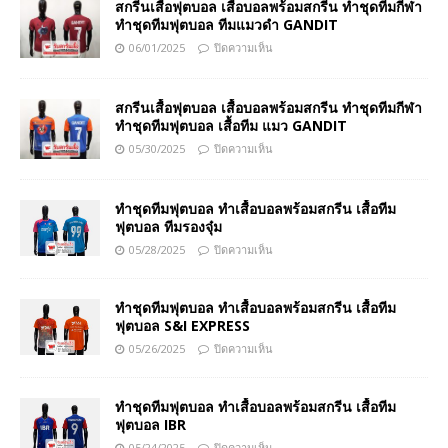
สกรีนเสื้อฟุตบอล เสื้อบอลพร้อมสกรีน ทำชุดทีมกีฬา
ทำชุดทีมฟุตบอล ทีมแมวดำ GANDIT
06/01/2025
ปิดความเห็น
สกรีนเสื้อฟุตบอล เสื้อบอลพร้อมสกรีน ทำชุดทีมกีฬา
ทำชุดทีมฟุตบอล เสื้อทีม แมว GANDIT
05/30/2025
ปิดความเห็น
ทำชุดทีมฟุตบอล ทำเสื้อบอลพร้อมสกรีน เสื้อทีม
ฟุตบอล ทีมรองจุ๋ม
05/28/2025
ปิดความเห็น
ทำชุดทีมฟุตบอล ทำเสื้อบอลพร้อมสกรีน เสื้อทีม
ฟุตบอล S&I EXPRESS
05/26/2025
ปิดความเห็น
ทำชุดทีมฟุตบอล ทำเสื้อบอลพร้อมสกรีน เสื้อทีม
ฟุตบอล IBR
05/24/2025
ปิดความเห็น