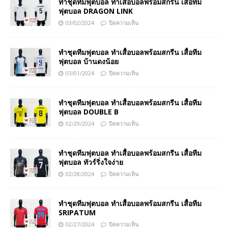
ทำชุดทีมฟุตบอล ทำเสื้อบอลพร้อมสกรีน เสื้อทีม
ฟุตบอล DRAGON LINK
03/02/2024
ปิดความเห็น
ทำชุดทีมฟุตบอล ทำเสื้อบอลพร้อมสกรีน เสื้อทีม
ฟุตบอล บ้านดงน้อย
03/01/2024
ปิดความเห็น
ทำชุดทีมฟุตบอล ทำเสื้อบอลพร้อมสกรีน เสื้อทีม
ฟุตบอล DOUBLE B
02/29/2024
ปิดความเห็น
ทำชุดทีมฟุตบอล ทำเสื้อบอลพร้อมสกรีน เสื้อทีม
ฟุตบอล ทัวร์ริ่งใจง่าย
02/28/2024
ปิดความเห็น
ทำชุดทีมฟุตบอล ทำเสื้อบอลพร้อมสกรีน เสื้อทีม
SRIPATUM
02/27/2024
ปิดความเห็น