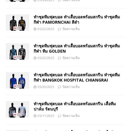
ทำชุดทีมฟุตบอล ทำเสื้อบอลพร้อมสกรีน ทำชุดทีม
กีฬา PAMORNCHAI สีดำ
05/22/2025
ปิดความเห็น
ทำชุดทีมฟุตบอล ทำเสื้อบอลพร้อมสกรีน ทำชุดทีม
กีฬา ทีม GOLDEN
05/22/2025
ปิดความเห็น
ทำชุดทีมฟุตบอล ทำเสื้อบอลพร้อมสกรีน ทำชุดทีม
กีฬา BANGKOK HOSPITAL CHIANGRAI
05/20/2025
ปิดความเห็น
ทำชุดทีมฟุตบอล ทำเสื้อบอลพร้อมสกรีน เสื้อทีม
ปาล์ม รัตนบุรี
05/11/2025
ปิดความเห็น