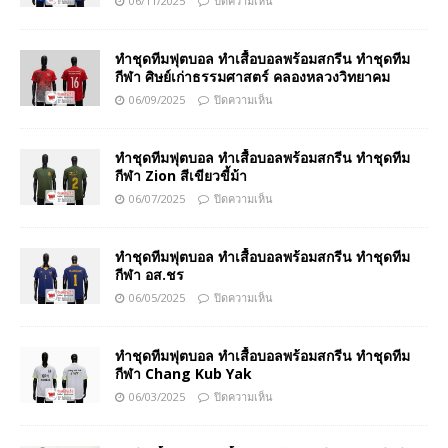
06/11/2025
ปิดความเห็น
ทำชุดทีมฟุตบอล ทำเสื้อบอลพร้อมสกรีน ทำชุดทีม
กีฬา ศิษย์เก่าธรรมศาสตร์ คลองหลวงวิทยาคม
06/09/2025
ปิดความเห็น
ทำชุดทีมฟุตบอล ทำเสื้อบอลพร้อมสกรีน ทำชุดทีม
กีฬา Zion สีเขียวขี้ม้า
06/07/2025
ปิดความเห็น
ทำชุดทีมฟุตบอล ทำเสื้อบอลพร้อมสกรีน ทำชุดทีม
กีฬา อส.ชร
06/05/2025
ปิดความเห็น
ทำชุดทีมฟุตบอล ทำเสื้อบอลพร้อมสกรีน ทำชุดทีม
กีฬา Chang Kub Yak
06/03/2025
ปิดความเห็น