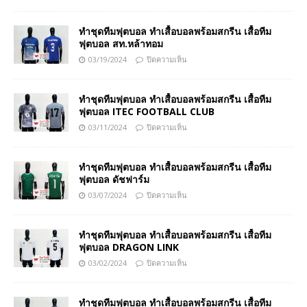
ทำชุดทีมฟุตบอล ทำเสื้อบอลพร้อมสกรีน เสื้อทีม
ฟุตบอล สท.หล้าทอม
03/19/2024
ปิดความเห็น
ทำชุดทีมฟุตบอล ทำเสื้อบอลพร้อมสกรีน เสื้อทีม
ฟุตบอล ITEC FOOTBALL CLUB
03/11/2024
ปิดความเห็น
ทำชุดทีมฟุตบอล ทำเสื้อบอลพร้อมสกรีน เสื้อทีม
ฟุตบอล ดัชฟาร์ม
03/07/2024
ปิดความเห็น
ทำชุดทีมฟุตบอล ทำเสื้อบอลพร้อมสกรีน เสื้อทีม
ฟุตบอล DRAGON LINK
03/02/2024
ปิดความเห็น
ทำชุดทีมฟุตบอล ทำเสื้อบอลพร้อมสกรีน เสื้อทีม