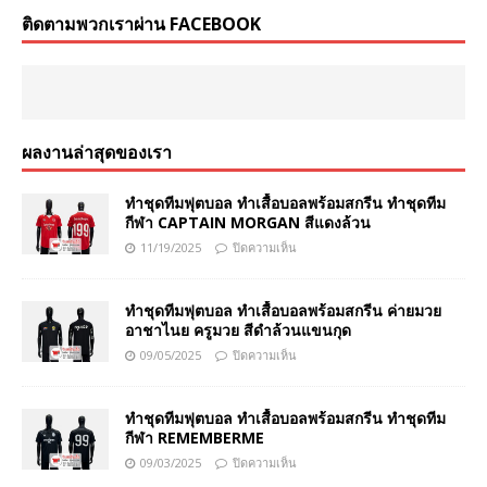
ติดตามพวกเราผ่าน FACEBOOK
ผลงานล่าสุดของเรา
ทำชุดทีมฟุตบอล ทำเสื้อบอลพร้อมสกรีน ทำชุดทีม
กีฬา CAPTAIN MORGAN สีแดงล้วน
11/19/2025
ปิดความเห็น
ทำชุดทีมฟุตบอล ทำเสื้อบอลพร้อมสกรีน ค่ายมวย
อาชาไนย ครูมวย สีดำล้วนแขนกุด
09/05/2025
ปิดความเห็น
ทำชุดทีมฟุตบอล ทำเสื้อบอลพร้อมสกรีน ทำชุดทีม
กีฬา REMEMBERME
09/03/2025
ปิดความเห็น