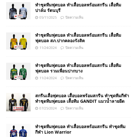
ทำชุดทีมฟุตบอล ทำเสื้อบอลพร้อมสกรีน เสื้อทีม
ปาล์ม รัตนบุรี
05/11/2025
ปิดความเห็น
ทำชุดทีมฟุตบอล ทำเสื้อบอลพร้อมสกรีน เสื้อทีม
ฟุตบอล สภ.ปากคลองรังสิต
11/24/2024
ปิดความเห็น
ทำชุดทีมฟุตบอล ทำเสื้อบอลพร้อมสกรีน เสื้อทีม
ฟุตบอล รวมเพื่อนปากบาง
11/24/2024
ปิดความเห็น
สกรีนเสื้อฟุตบอล เสื้อบอลพร้อมสกรีน ทำชุดทีมกีฬา
ทำชุดทีมฟุตบอล เสื้อทีม GANDIT แมวน้ำลายยืด
07/25/2024
ปิดความเห็น
ทำชุดทีมฟุตบอล ทำเสื้อบอลพร้อมสกรีน ทำชุดทีม
กีฬา Lion Warrior