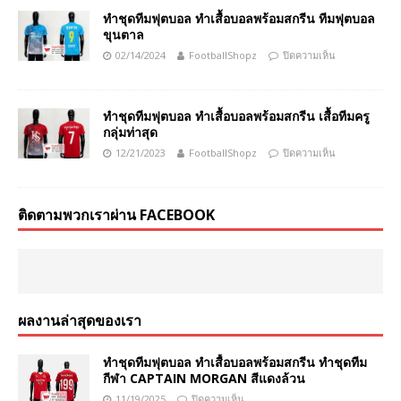
ทำชุดทีมฟุตบอล ทำเสื้อบอลพร้อมสกรีน ทีมฟุตบอล
ขุนตาล
02/14/2024
FootballShopz
ปิดความเห็น
ทำชุดทีมฟุตบอล ทำเสื้อบอลพร้อมสกรีน เสื้อทีมครู
กลุ่มท่าสุด
12/21/2023
FootballShopz
ปิดความเห็น
ติดตามพวกเราผ่าน FACEBOOK
ผลงานล่าสุดของเรา
ทำชุดทีมฟุตบอล ทำเสื้อบอลพร้อมสกรีน ทำชุดทีม
กีฬา CAPTAIN MORGAN สีแดงล้วน
11/19/2025
ปิดความเห็น