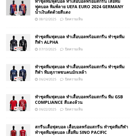
ทำชุดทีมฟุตบอล ทำเสื้อบอลพร้อมสกรีน เสื้อทีม
ฟุตบอล พิมพ์ลาย UEFA EURO 2024 GERMANY
น้ำเงินตัดด้วยสีแดง
08/12/2025
ปิดความเห็น
ทำชุดทีมฟุตบอล ทำเสื้อบอลพร้อมสกรีน ทำชุดทีม
กีฬา ALPHA
07/13/2025
ปิดความเห็น
ทำชุดทีมฟุตบอล ทำเสื้อบอลพร้อมสกรีน ทำชุดทีม
กีฬา ทีมสุภาพชนคนมักเหล้า
06/24/2025
ปิดความเห็น
ทำชุดทีมฟุตบอล ทำเสื้อบอลพร้อมสกรีน ทีม GSB
COMPLIANCE สีแดงล้วน
06/22/2025
ปิดความเห็น
สกรีนเสื้อฟุตบอล เสื้อบอลพร้อมสกรีน ทำชุดทีมกีฬา
ทำชุดทีมฟุตบอล เสื้อทีม SINO PACIFIC