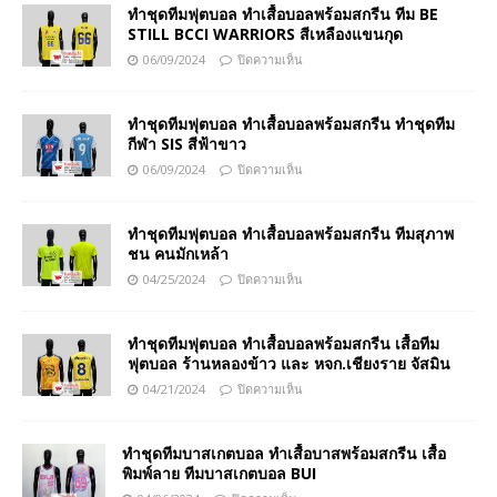
ทำชุดทีมฟุตบอล ทำเสื้อบอลพร้อมสกรีน ทีม BE
STILL BCCI WARRIORS สีเหลืองแขนกุด
06/09/2024
ปิดความเห็น
ทำชุดทีมฟุตบอล ทำเสื้อบอลพร้อมสกรีน ทำชุดทีม
กีฬา SIS สีฟ้าขาว
06/09/2024
ปิดความเห็น
ทำชุดทีมฟุตบอล ทำเสื้อบอลพร้อมสกรีน ทีมสุภาพ
ชน คนมักเหล้า
04/25/2024
ปิดความเห็น
ทำชุดทีมฟุตบอล ทำเสื้อบอลพร้อมสกรีน เสื้อทีม
ฟุตบอล ร้านหลองข้าว และ หจก.เชียงราย จัสมิน
04/21/2024
ปิดความเห็น
ทำชุดทีมบาสเกตบอล ทำเสื้อบาสพร้อมสกรีน เสื้อ
พิมพ์ลาย ทีมบาสเกตบอล BUI