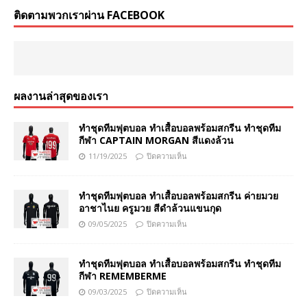
ติดตามพวกเราผ่าน FACEBOOK
ผลงานล่าสุดของเรา
ทำชุดทีมฟุตบอล ทำเสื้อบอลพร้อมสกรีน ทำชุดทีม
กีฬา CAPTAIN MORGAN สีแดงล้วน
11/19/2025
ปิดความเห็น
ทำชุดทีมฟุตบอล ทำเสื้อบอลพร้อมสกรีน ค่ายมวย
อาชาไนย ครูมวย สีดำล้วนแขนกุด
09/05/2025
ปิดความเห็น
ทำชุดทีมฟุตบอล ทำเสื้อบอลพร้อมสกรีน ทำชุดทีม
กีฬา REMEMBERME
09/03/2025
ปิดความเห็น