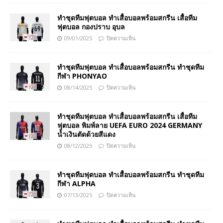
ทำชุดทีมฟุตบอล ทำเสื้อบอลพร้อมสกรีน เสื้อทีม
ฟุตบอล กองปราบ อุบล
09/01/2025
ปิดความเห็น
ทำชุดทีมฟุตบอล ทำเสื้อบอลพร้อมสกรีน ทำชุดทีม
กีฬา PHONYAO
08/14/2025
ปิดความเห็น
ทำชุดทีมฟุตบอล ทำเสื้อบอลพร้อมสกรีน เสื้อทีม
ฟุตบอล พิมพ์ลาย UEFA EURO 2024 GERMANY
น้ำเงินตัดด้วยสีแดง
08/12/2025
ปิดความเห็น
ทำชุดทีมฟุตบอล ทำเสื้อบอลพร้อมสกรีน ทำชุดทีม
กีฬา ALPHA
07/13/2025
ปิดความเห็น