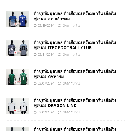
ทำชุดทีมฟุตบอล ทำเสื้อบอลพร้อมสกรีน เสื้อทีม
ฟุตบอล สท.หล้าทอม
03/19/2024
ปิดความเห็น
ทำชุดทีมฟุตบอล ทำเสื้อบอลพร้อมสกรีน เสื้อทีม
ฟุตบอล ITEC FOOTBALL CLUB
03/11/2024
ปิดความเห็น
ทำชุดทีมฟุตบอล ทำเสื้อบอลพร้อมสกรีน เสื้อทีม
ฟุตบอล ดัชฟาร์ม
03/07/2024
ปิดความเห็น
ทำชุดทีมฟุตบอล ทำเสื้อบอลพร้อมสกรีน เสื้อทีม
ฟุตบอล DRAGON LINK
03/02/2024
ปิดความเห็น
ทำชุดทีมฟุตบอล ทำเสื้อบอลพร้อมสกรีน เสื้อทีม