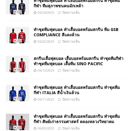
ทำชุดทีมฟุตบอล ทำเสื้อบอลพร้อมสกรีน ทำชุดทีม
กีฬา ทีมสุภาพชนคนมักเหล้า
06/24/2025
ปิดความเห็น
ทำชุดทีมฟุตบอล ทำเสื้อบอลพร้อมสกรีน ทีม GSB
COMPLIANCE สีแดงล้วน
06/22/2025
ปิดความเห็น
สกรีนเสื้อฟุตบอล เสื้อบอลพร้อมสกรีน ทำชุดทีมกีฬา
ทำชุดทีมฟุตบอล เสื้อทีม SINO PACIFIC
06/13/2025
ปิดความเห็น
ทำชุดทีมฟุตบอล ทำเสื้อบอลพร้อมสกรีน ทำชุดทีม
กีฬา ITALIA สีน้ำเงินล้วน
06/11/2025
ปิดความเห็น
ทำชุดทีมฟุตบอล ทำเสื้อบอลพร้อมสกรีน ทำชุดทีม
กีฬา ศิษย์เก่าธรรมศาสตร์ คลองหลวงวิทยาคม
06/09/2025
ปิดความเห็น