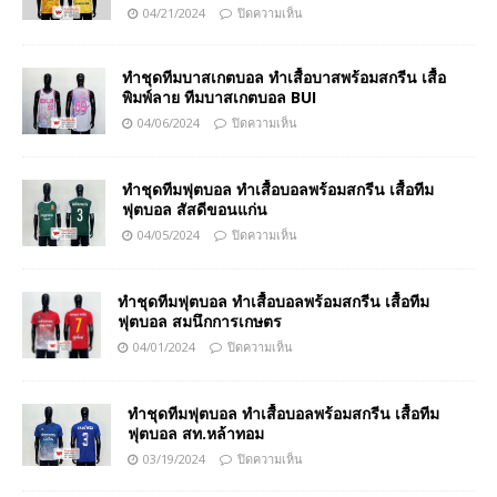
04/21/2024
ปิดความเห็น
ทำชุดทีมบาสเกตบอล ทำเสื้อบาสพร้อมสกรีน เสื้อ
พิมพ์ลาย ทีมบาสเกตบอล BUI
04/06/2024
ปิดความเห็น
ทำชุดทีมฟุตบอล ทำเสื้อบอลพร้อมสกรีน เสื้อทีม
ฟุตบอล สัสดีขอนแก่น
04/05/2024
ปิดความเห็น
ทำชุดทีมฟุตบอล ทำเสื้อบอลพร้อมสกรีน เสื้อทีม
ฟุตบอล สมนึกการเกษตร
04/01/2024
ปิดความเห็น
ทำชุดทีมฟุตบอล ทำเสื้อบอลพร้อมสกรีน เสื้อทีม
ฟุตบอล สท.หล้าทอม
03/19/2024
ปิดความเห็น