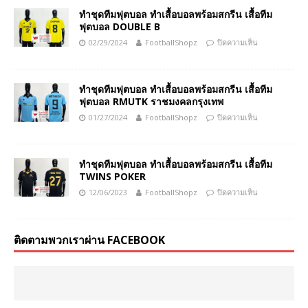
ทำชุดทีมฟุตบอล ทำเสื้อบอลพร้อมสกรีน เสื้อทีม
ฟุตบอล DOUBLE B
02/29/2024
FootballShopz
ปิดความเห็น
ทำชุดทีมฟุตบอล ทำเสื้อบอลพร้อมสกรีน เสื้อทีม
ฟุตบอล RMUTK ราชมงคลกรุงเทพ
01/27/2024
FootballShopz
ปิดความเห็น
ทำชุดทีมฟุตบอล ทำเสื้อบอลพร้อมสกรีน เสื้อทีม
TWINS POKER
12/06/2023
FootballShopz
ปิดความเห็น
ติดตามพวกเราผ่าน FACEBOOK