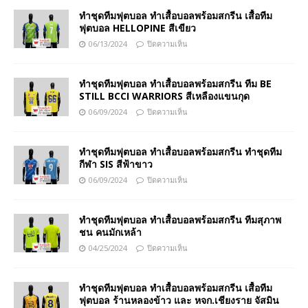
ทำชุดทีมฟุตบอล ทำเสื้อบอลพร้อมสกรีน เสื้อทีม
ฟุตบอล HELLOPINE สีเขียว
06/13/2024
ปิดความเห็น
ทำชุดทีมฟุตบอล ทำเสื้อบอลพร้อมสกรีน ทีม BE
STILL BCCI WARRIORS สีเหลืองแขนกุด
06/09/2024
ปิดความเห็น
ทำชุดทีมฟุตบอล ทำเสื้อบอลพร้อมสกรีน ทำชุดทีม
กีฬา SIS สีฟ้าขาว
06/09/2024
ปิดความเห็น
ทำชุดทีมฟุตบอล ทำเสื้อบอลพร้อมสกรีน ทีมสุภาพ
ชน คนมักเหล้า
04/25/2024
ปิดความเห็น
ทำชุดทีมฟุตบอล ทำเสื้อบอลพร้อมสกรีน เสื้อทีม
ฟุตบอล ร้านหลองข้าว และ หจก.เชียงราย จัสมิน