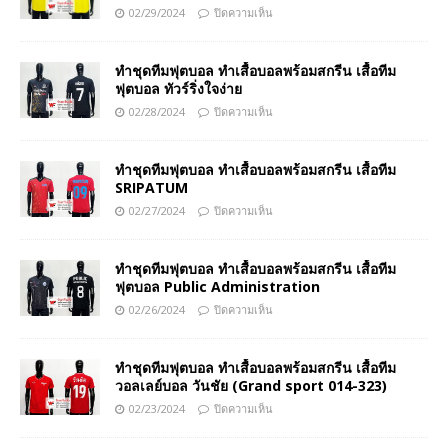
02/29/2024
ปิดความเห็น
ทำชุดทีมฟุตบอล ทำเสื้อบอลพร้อมสกรีน เสื้อทีม
ฟุตบอล ทัวร์ริ่งใจง่าย
02/28/2024
ปิดความเห็น
ทำชุดทีมฟุตบอล ทำเสื้อบอลพร้อมสกรีน เสื้อทีม
SRIPATUM
02/27/2024
ปิดความเห็น
ทำชุดทีมฟุตบอล ทำเสื้อบอลพร้อมสกรีน เสื้อทีม
ฟุตบอล Public Administration
02/26/2024
ปิดความเห็น
ทำชุดทีมฟุตบอล ทำเสื้อบอลพร้อมสกรีน เสื้อทีม
วอลเลย์บอล วันชัย (Grand sport 014-323)
02/23/2024
ปิดความเห็น