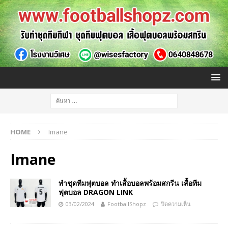
HOME
Imane
Imane
ทำชุดทีมฟุตบอล ทำเสื้อบอลพร้อมสกรีน เสื้อทีม
ฟุตบอล DRAGON LINK
03/02/2024
FootballShopz
ปิดความเห็น