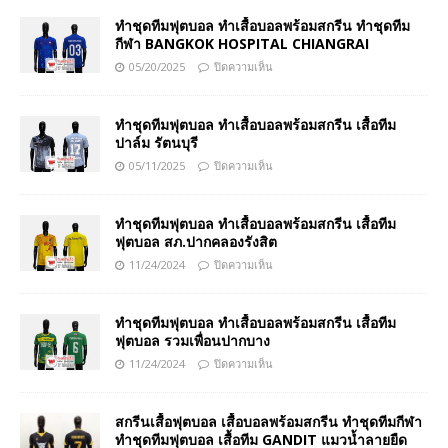
ทำชุดทีมฟุตบอล ทำเสื้อบอลพร้อมสกรีน ทำชุดทีม
กีฬา BANGKOK HOSPITAL CHIANGRAI
05/20/2025
ปิดความเห็น
ทำชุดทีมฟุตบอล ทำเสื้อบอลพร้อมสกรีน เสื้อทีม
ปาล์ม รัตนบุรี
05/11/2025
ปิดความเห็น
ทำชุดทีมฟุตบอล ทำเสื้อบอลพร้อมสกรีน เสื้อทีม
ฟุตบอล สภ.ปากคลองรังสิต
11/24/2024
ปิดความเห็น
ทำชุดทีมฟุตบอล ทำเสื้อบอลพร้อมสกรีน เสื้อทีม
ฟุตบอล รวมเพื่อนปากบาง
11/24/2024
ปิดความเห็น
สกรีนเสื้อฟุตบอล เสื้อบอลพร้อมสกรีน ทำชุดทีมกีฬา
ทำชุดทีมฟุตบอล เสื้อทีม GANDIT แมวน้ำลายยืด