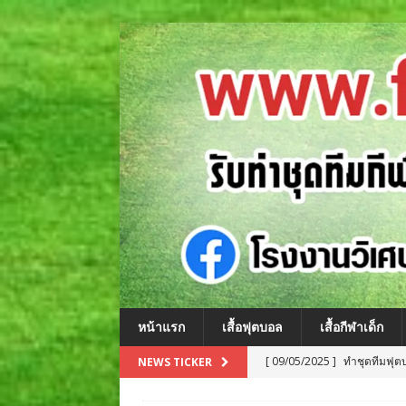
หน้าแรก
เสื้อฟุตบอล
เสื้อกีฬาเด็ก
[ 09/05/2025 ]
ทำชุดทีมฟุต
NEWS TICKER
[ 09/03/2025 ]
ทำชุดทีมฟุต
ผลงานล่าสุด
[ 09/01/2025 ]
ทำชุดทีมฟุตบ