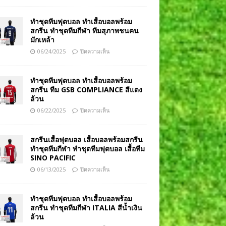
ทำชุดทีมฟุตบอล ทำเสื้อบอลพร้อม
สกรีน ทำชุดทีมกีฬา ทีมสุภาพชนคน
มักเหล้า
06/24/2025
ปิดความเห็น
ทำชุดทีมฟุตบอล ทำเสื้อบอลพร้อม
สกรีน ทีม GSB COMPLIANCE สีแดง
ล้วน
06/22/2025
ปิดความเห็น
สกรีนเสื้อฟุตบอล เสื้อบอลพร้อมสกรีน
ทำชุดทีมกีฬา ทำชุดทีมฟุตบอล เสื้อทีม
SINO PACIFIC
06/13/2025
ปิดความเห็น
ทำชุดทีมฟุตบอล ทำเสื้อบอลพร้อม
สกรีน ทำชุดทีมกีฬา ITALIA สีน้ำเงิน
ล้วน