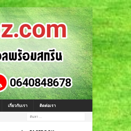
เกี่ยวกับเรา
ติดต่อเรา