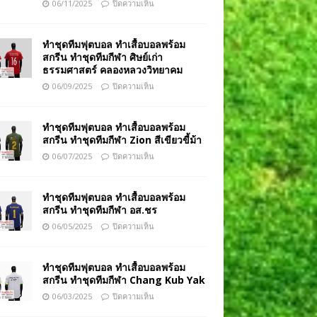
06/11/2025
ปิดความเห็น
ทำชุดทีมฟุตบอล ทำเสื้อบอลพร้อม
สกรีน ทำชุดทีมกีฬา ศิษย์เก่า
ธรรมศาสตร์ คลองหลวงวิทยาคม
06/09/2025
ปิดความเห็น
ทำชุดทีมฟุตบอล ทำเสื้อบอลพร้อม
สกรีน ทำชุดทีมกีฬา Zion สีเขียวขี้ม้า
06/07/2025
ปิดความเห็น
ทำชุดทีมฟุตบอล ทำเสื้อบอลพร้อม
สกรีน ทำชุดทีมกีฬา อส.ชร
06/05/2025
ปิดความเห็น
ทำชุดทีมฟุตบอล ทำเสื้อบอลพร้อม
สกรีน ทำชุดทีมกีฬา Chang Kub Yak
06/03/2025
ปิดความเห็น