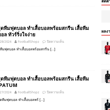
ติดต
บอล ทำเสื้อบอลพร้อมสกรีน ทำชุดทีมกีฬา PHONYAO
ผลงานล่าสุด
บอล ทำเสื้อบอลพร้อมสกรีน ทำชุดทีมกีฬา CAPTAIN MORGAN สีแดงล้วน
ุดทีมฟุตบอล ทำเสื้อบอลพร้อมสกรีน เสื้อทีม
ผลงา
อล ทัวร์ริ่งใจง่าย
28/2024
FootballShopz
ปิดความเห็น
ทีมฟุตบอล ทำเสื้อบอลพร้อมสกรีน
[…]
ุดทีมฟุตบอล ทำเสื้อบอลพร้อมสกรีน เสื้อทีม
IPATUM
27/2024
FootballShopz
ปิดความเห็น
ทีมฟุตบอล ทำเสื้อบอลพร้
[…]