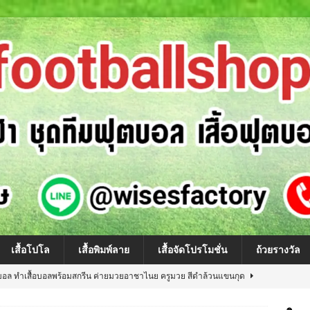
เสื้อโปโล
เสื้อพิมพ์ลาย
เสื้อจัดโปรโมชั่น
ถ้วยรางวัล
บอล ทำเสื้อบอลพร้อมสกรีน ค่ายมวยอาชาไนย ครูมวย สีดำล้วนแขนกุด
บอล ทำเสื้อบอลพร้อมสกรีน ทำชุดทีมกีฬา REMEMBERME
ผลงานล่าสุด
อล ทำเสื้อบอลพร้อมสกรีน เสื้อทีมฟุตบอล กองปราบ อุบล
ผลงานล่าสุด