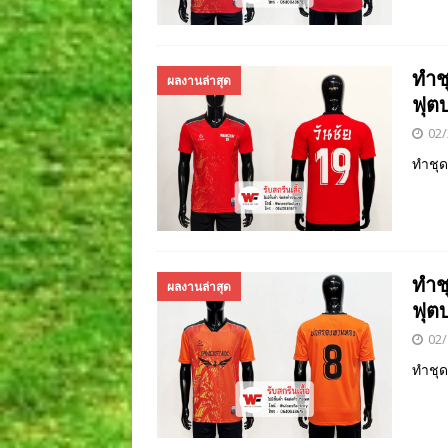
ทำช
ผลงานล่าสุด
ฟุต
02/
ทำชุด
ทำช
ผลงานล่าสุด
ฟุต
02/
ทำชุด