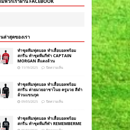
ามพวกเราผ่าน FACEBOOK
นล่าสุดของเรา
ทำชุดทีมฟุตบอล ทำเสื้อบอลพร้อม
สกรีน ทำชุดทีมกีฬา CAPTAIN
MORGAN สีแดงล้วน
11/19/2025
ปิดความเห็น
ทำชุดทีมฟุตบอล ทำเสื้อบอลพร้อม
สกรีน ค่ายมวยอาชาไนย ครูมวย สีดำ
ล้วนแขนกุด
09/05/2025
ปิดความเห็น
ทำชุดทีมฟุตบอล ทำเสื้อบอลพร้อม
สกรีน ทำชุดทีมกีฬา REMEMBERME