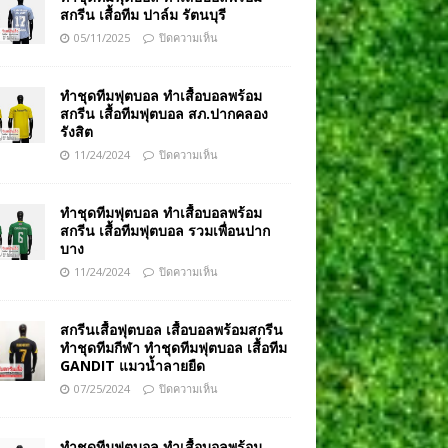
สกรีน เสื้อทีม ปาล์ม รัตนบุรี
05/11/2025
ปิดความเห็น
ทำชุดทีมฟุตบอล ทำเสื้อบอลพร้อม
สกรีน เสื้อทีมฟุตบอล สภ.ปากคลอง
รังสิต
11/24/2024
ปิดความเห็น
ทำชุดทีมฟุตบอล ทำเสื้อบอลพร้อม
สกรีน เสื้อทีมฟุตบอล รวมเพื่อนปาก
บาง
11/24/2024
ปิดความเห็น
สกรีนเสื้อฟุตบอล เสื้อบอลพร้อมสกรีน
ทำชุดทีมกีฬา ทำชุดทีมฟุตบอล เสื้อทีม
GANDIT แมวน้ำลายยืด
07/25/2024
ปิดความเห็น
ทำชุดทีมฟุตบอล ทำเสื้อบอลพร้อม