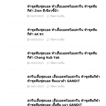
ทำชุดทีมฟุตบอล ทำเสื้อบอลพร้อมสกรีน ทำชุดทีม
กีฬา Zion สีเขียวขี้ม้า
06/07/2025
ปิดความเห็น
ทำชุดทีมฟุตบอล ทำเสื้อบอลพร้อมสกรีน ทำชุดทีม
กีฬา อส.ชร
06/05/2025
ปิดความเห็น
ทำชุดทีมฟุตบอล ทำเสื้อบอลพร้อมสกรีน ทำชุดทีม
กีฬา Chang Kub Yak
06/03/2025
ปิดความเห็น
สกรีนเสื้อฟุตบอล เสื้อบอลพร้อมสกรีน ทำชุดทีมกีฬา
ทำชุดทีมฟุตบอล ทีมแมวดำ GANDIT
06/01/2025
ปิดความเห็น
สกรีนเสื้อฟุตบอล เสื้อบอลพร้อมสกรีน ทำชุดทีมกีฬา
ทำชุดทีมฟุตบอล เสื้อทีม แมว GANDIT