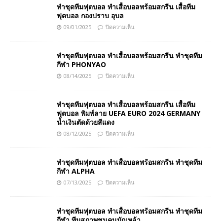
ทำชุดทีมฟุตบอล ทำเสื้อบอลพร้อมสกรีน เสื้อทีม
ฟุตบอล กองปราบ อุบล
09/01/2025
ปิดความเห็น
ทำชุดทีมฟุตบอล ทำเสื้อบอลพร้อมสกรีน ทำชุดทีม
กีฬา PHONYAO
08/14/2025
ปิดความเห็น
ทำชุดทีมฟุตบอล ทำเสื้อบอลพร้อมสกรีน เสื้อทีม
ฟุตบอล พิมพ์ลาย UEFA EURO 2024 GERMANY
น้ำเงินตัดด้วยสีแดง
08/12/2025
ปิดความเห็น
ทำชุดทีมฟุตบอล ทำเสื้อบอลพร้อมสกรีน ทำชุดทีม
กีฬา ALPHA
07/13/2025
ปิดความเห็น
ทำชุดทีมฟุตบอล ทำเสื้อบอลพร้อมสกรีน ทำชุดทีม
กีฬา ทีมสุภาพชนคนมักเหล้า