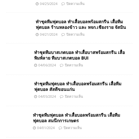
04/25/2024
ปิดความเห็น
ทำชุดทีมฟุตบอล ทำเสื้อบอลพร้อมสกรีน เสื้อทีม
ฟุตบอล ร้านหลองข้าว และ หจก.เชียงราย จัสมิน
04/21/2024
ปิดความเห็น
ทำชุดทีมบาสเกตบอล ทำเสื้อบาสพร้อมสกรีน เสื้อ
พิมพ์ลาย ทีมบาสเกตบอล BUI
04/06/2024
ปิดความเห็น
ทำชุดทีมฟุตบอล ทำเสื้อบอลพร้อมสกรีน เสื้อทีม
ฟุตบอล สัสดีขอนแก่น
04/05/2024
ปิดความเห็น
ทำชุดทีมฟุตบอล ทำเสื้อบอลพร้อมสกรีน เสื้อทีม
ฟุตบอล สมนึกการเกษตร
04/01/2024
ปิดความเห็น