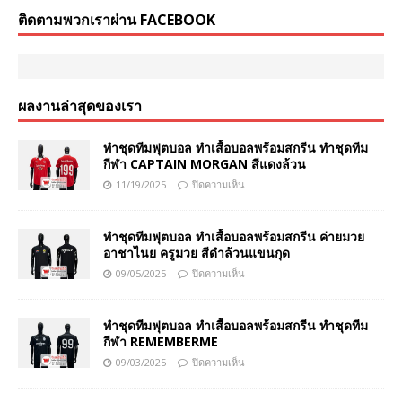
ติดตามพวกเราผ่าน FACEBOOK
ผลงานล่าสุดของเรา
ทำชุดทีมฟุตบอล ทำเสื้อบอลพร้อมสกรีน ทำชุดทีม
กีฬา CAPTAIN MORGAN สีแดงล้วน
11/19/2025
ปิดความเห็น
ทำชุดทีมฟุตบอล ทำเสื้อบอลพร้อมสกรีน ค่ายมวย
อาชาไนย ครูมวย สีดำล้วนแขนกุด
09/05/2025
ปิดความเห็น
ทำชุดทีมฟุตบอล ทำเสื้อบอลพร้อมสกรีน ทำชุดทีม
กีฬา REMEMBERME
09/03/2025
ปิดความเห็น