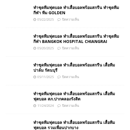
ทำชุดทีมฟุตบอล ทำเสื้อบอลพร้อมสกรีน ทำชุดทีม
กีฬา ทีม GOLDEN
05/22/2025
ปิดความเห็น
ทำชุดทีมฟุตบอล ทำเสื้อบอลพร้อมสกรีน ทำชุดทีม
กีฬา BANGKOK HOSPITAL CHIANGRAI
05/20/2025
ปิดความเห็น
ทำชุดทีมฟุตบอล ทำเสื้อบอลพร้อมสกรีน เสื้อทีม
ปาล์ม รัตนบุรี
05/11/2025
ปิดความเห็น
ทำชุดทีมฟุตบอล ทำเสื้อบอลพร้อมสกรีน เสื้อทีม
ฟุตบอล สภ.ปากคลองรังสิต
11/24/2024
ปิดความเห็น
ทำชุดทีมฟุตบอล ทำเสื้อบอลพร้อมสกรีน เสื้อทีม
ฟุตบอล รวมเพื่อนปากบาง