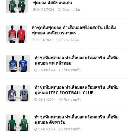
ฟุตบอล สัสดีขอนแก่น
04/05/2024
ปิดความเห็น
ทำชุดทีมฟุตบอล ทำเสื้อบอลพร้อมสกรีน เสื้อทีม
ฟุตบอล สมนึกการเกษตร
04/01/2024
ปิดความเห็น
ทำชุดทีมฟุตบอล ทำเสื้อบอลพร้อมสกรีน เสื้อทีม
ฟุตบอล สท.หล้าทอม
03/19/2024
ปิดความเห็น
ทำชุดทีมฟุตบอล ทำเสื้อบอลพร้อมสกรีน เสื้อทีม
ฟุตบอล ITEC FOOTBALL CLUB
03/11/2024
ปิดความเห็น
ทำชุดทีมฟุตบอล ทำเสื้อบอลพร้อมสกรีน เสื้อทีม
ฟุตบอล ดัชฟาร์ม
03/07/2024
ปิดความเห็น