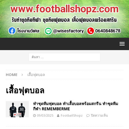
HOME
เสื้อฟุตบอล
เสื้อฟุตบอล
ทำชุดทีมฟุตบอล ทำเสื้อบอลพร้อมสกรีน ทำชุดทีม
กีฬา REMEMBERME
09/03/2025
FootballShopz
ปิดความเห็น