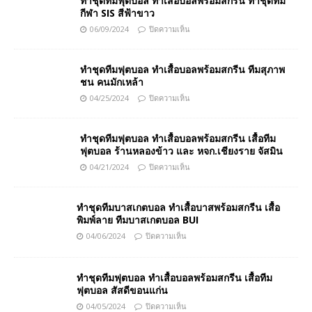
ทำชุดทีมฟุตบอล ทำเสื้อบอลพร้อมสกรีน ทำชุดทีม
กีฬา SIS สีฟ้าขาว
06/09/2024
ปิดความเห็น
ทำชุดทีมฟุตบอล ทำเสื้อบอลพร้อมสกรีน ทีมสุภาพ
ชน คนมักเหล้า
04/25/2024
ปิดความเห็น
ทำชุดทีมฟุตบอล ทำเสื้อบอลพร้อมสกรีน เสื้อทีม
ฟุตบอล ร้านหลองข้าว และ หจก.เชียงราย จัสมิน
04/21/2024
ปิดความเห็น
ทำชุดทีมบาสเกตบอล ทำเสื้อบาสพร้อมสกรีน เสื้อ
พิมพ์ลาย ทีมบาสเกตบอล BUI
04/06/2024
ปิดความเห็น
ทำชุดทีมฟุตบอล ทำเสื้อบอลพร้อมสกรีน เสื้อทีม
ฟุตบอล สัสดีขอนแก่น
04/05/2024
ปิดความเห็น