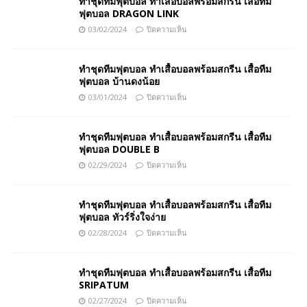
ทำชุดทีมฟุตบอล ทำเสื้อบอลพร้อมสกรีน เสื้อทีม
ฟุตบอล DRAGON LINK
03/02/2024
ปิดความเห็น
ทำชุดทีมฟุตบอล ทำเสื้อบอลพร้อมสกรีน เสื้อทีม
ฟุตบอล บ้านดงน้อย
03/01/2024
ปิดความเห็น
ทำชุดทีมฟุตบอล ทำเสื้อบอลพร้อมสกรีน เสื้อทีม
ฟุตบอล DOUBLE B
02/29/2024
ปิดความเห็น
ทำชุดทีมฟุตบอล ทำเสื้อบอลพร้อมสกรีน เสื้อทีม
ฟุตบอล ทัวร์ริ่งใจง่าย
02/28/2024
ปิดความเห็น
ทำชุดทีมฟุตบอล ทำเสื้อบอลพร้อมสกรีน เสื้อทีม
SRIPATUM
02/27/2024
ปิดความเห็น