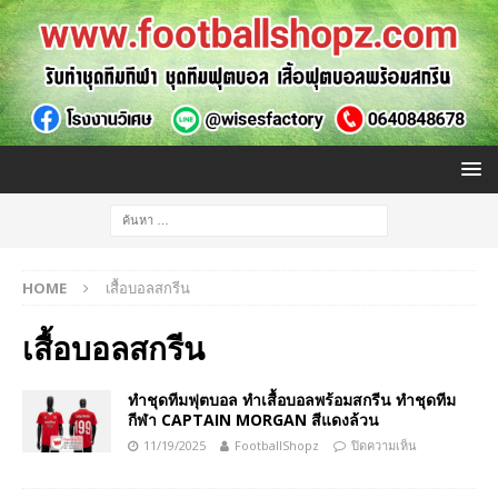
HOME
เสื้อบอลสกรีน
เสื้อบอลสกรีน
ทำชุดทีมฟุตบอล ทำเสื้อบอลพร้อมสกรีน ทำชุดทีม
กีฬา CAPTAIN MORGAN สีแดงล้วน
11/19/2025
FootballShopz
ปิดความเห็น