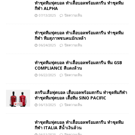
ทำชุดทีมฟุตบอล ทำเสื้อบอลพร้อมสกรีน ทำชุดทีม
กีฬา ALPHA
07/13/2025
ปิดความเห็น
ทำชุดทีมฟุตบอล ทำเสื้อบอลพร้อมสกรีน ทำชุดทีม
กีฬา ทีมสุภาพชนคนมักเหล้า
06/24/2025
ปิดความเห็น
ทำชุดทีมฟุตบอล ทำเสื้อบอลพร้อมสกรีน ทีม GSB
COMPLIANCE สีแดงล้วน
06/22/2025
ปิดความเห็น
สกรีนเสื้อฟุตบอล เสื้อบอลพร้อมสกรีน ทำชุดทีมกีฬา
ทำชุดทีมฟุตบอล เสื้อทีม SINO PACIFIC
06/13/2025
ปิดความเห็น
ทำชุดทีมฟุตบอล ทำเสื้อบอลพร้อมสกรีน ทำชุดทีม
กีฬา ITALIA สีน้ำเงินล้วน
06/11/2025
ปิดความเห็น