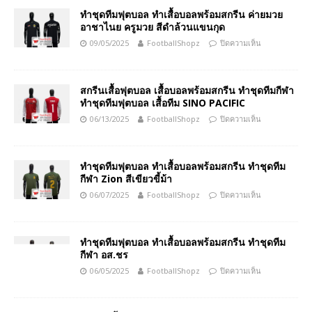
ทำชุดทีมฟุตบอล ทำเสื้อบอลพร้อมสกรีน ค่ายมวย
อาชาไนย ครูมวย สีดำล้วนแขนกุด
09/05/2025
FootballShopz
ปิดความเห็น
สกรีนเสื้อฟุตบอล เสื้อบอลพร้อมสกรีน ทำชุดทีมกีฬา
ทำชุดทีมฟุตบอล เสื้อทีม SINO PACIFIC
06/13/2025
FootballShopz
ปิดความเห็น
ทำชุดทีมฟุตบอล ทำเสื้อบอลพร้อมสกรีน ทำชุดทีม
กีฬา Zion สีเขียวขี้ม้า
06/07/2025
FootballShopz
ปิดความเห็น
ทำชุดทีมฟุตบอล ทำเสื้อบอลพร้อมสกรีน ทำชุดทีม
กีฬา อส.ชร
06/05/2025
FootballShopz
ปิดความเห็น