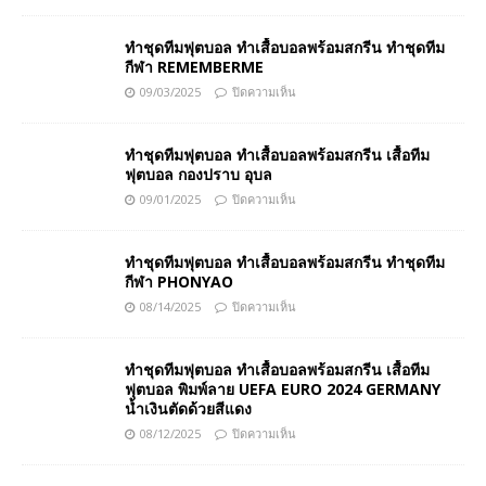
ทำชุดทีมฟุตบอล ทำเสื้อบอลพร้อมสกรีน ทำชุดทีม
กีฬา REMEMBERME
09/03/2025
ปิดความเห็น
ทำชุดทีมฟุตบอล ทำเสื้อบอลพร้อมสกรีน เสื้อทีม
ฟุตบอล กองปราบ อุบล
09/01/2025
ปิดความเห็น
ทำชุดทีมฟุตบอล ทำเสื้อบอลพร้อมสกรีน ทำชุดทีม
กีฬา PHONYAO
08/14/2025
ปิดความเห็น
ทำชุดทีมฟุตบอล ทำเสื้อบอลพร้อมสกรีน เสื้อทีม
ฟุตบอล พิมพ์ลาย UEFA EURO 2024 GERMANY
น้ำเงินตัดด้วยสีแดง
08/12/2025
ปิดความเห็น