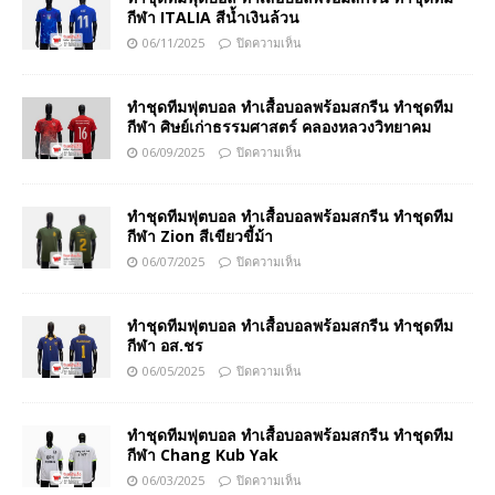
กีฬา ITALIA สีน้ำเงินล้วน
06/11/2025
ปิดความเห็น
ทำชุดทีมฟุตบอล ทำเสื้อบอลพร้อมสกรีน ทำชุดทีม
กีฬา ศิษย์เก่าธรรมศาสตร์ คลองหลวงวิทยาคม
06/09/2025
ปิดความเห็น
ทำชุดทีมฟุตบอล ทำเสื้อบอลพร้อมสกรีน ทำชุดทีม
กีฬา Zion สีเขียวขี้ม้า
06/07/2025
ปิดความเห็น
ทำชุดทีมฟุตบอล ทำเสื้อบอลพร้อมสกรีน ทำชุดทีม
กีฬา อส.ชร
06/05/2025
ปิดความเห็น
ทำชุดทีมฟุตบอล ทำเสื้อบอลพร้อมสกรีน ทำชุดทีม
กีฬา Chang Kub Yak
06/03/2025
ปิดความเห็น