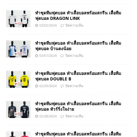
ทำชุดทีมฟุตบอล ทำเสื้อบอลพร้อมสกรีน เสื้อทีม
ฟุตบอล DRAGON LINK
03/02/2024
ปิดความเห็น
ทำชุดทีมฟุตบอล ทำเสื้อบอลพร้อมสกรีน เสื้อทีม
ฟุตบอล บ้านดงน้อย
03/01/2024
ปิดความเห็น
ทำชุดทีมฟุตบอล ทำเสื้อบอลพร้อมสกรีน เสื้อทีม
ฟุตบอล DOUBLE B
02/29/2024
ปิดความเห็น
ทำชุดทีมฟุตบอล ทำเสื้อบอลพร้อมสกรีน เสื้อทีม
ฟุตบอล ทัวร์ริ่งใจง่าย
02/28/2024
ปิดความเห็น
ทำชุดทีมฟุตบอล ทำเสื้อบอลพร้อมสกรีน เสื้อทีม