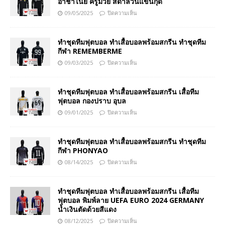
อาชาไนย ครูมวย สีดำล้วนแขนกุด
09/05/2025
ปิดความเห็น
ทำชุดทีมฟุตบอล ทำเสื้อบอลพร้อมสกรีน ทำชุดทีม
กีฬา REMEMBERME
09/03/2025
ปิดความเห็น
ทำชุดทีมฟุตบอล ทำเสื้อบอลพร้อมสกรีน เสื้อทีม
ฟุตบอล กองปราบ อุบล
09/01/2025
ปิดความเห็น
ทำชุดทีมฟุตบอล ทำเสื้อบอลพร้อมสกรีน ทำชุดทีม
กีฬา PHONYAO
08/14/2025
ปิดความเห็น
ทำชุดทีมฟุตบอล ทำเสื้อบอลพร้อมสกรีน เสื้อทีม
ฟุตบอล พิมพ์ลาย UEFA EURO 2024 GERMANY
น้ำเงินตัดด้วยสีแดง
08/12/2025
ปิดความเห็น