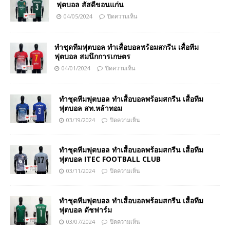
ฟุตบอล สัสดีขอนแก่น
04/05/2024
ปิดความเห็น
ทำชุดทีมฟุตบอล ทำเสื้อบอลพร้อมสกรีน เสื้อทีม
ฟุตบอล สมนึกการเกษตร
04/01/2024
ปิดความเห็น
ทำชุดทีมฟุตบอล ทำเสื้อบอลพร้อมสกรีน เสื้อทีม
ฟุตบอล สท.หล้าทอม
03/19/2024
ปิดความเห็น
ทำชุดทีมฟุตบอล ทำเสื้อบอลพร้อมสกรีน เสื้อทีม
ฟุตบอล ITEC FOOTBALL CLUB
03/11/2024
ปิดความเห็น
ทำชุดทีมฟุตบอล ทำเสื้อบอลพร้อมสกรีน เสื้อทีม
ฟุตบอล ดัชฟาร์ม
03/07/2024
ปิดความเห็น