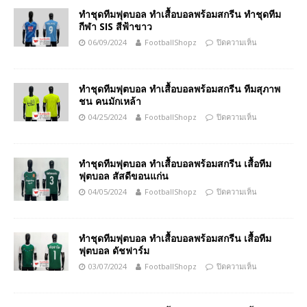
ทำชุดทีมฟุตบอล ทำเสื้อบอลพร้อมสกรีน ทำชุดทีม
กีฬา SIS สีฟ้าขาว
06/09/2024
FootballShopz
ปิดความเห็น
ทำชุดทีมฟุตบอล ทำเสื้อบอลพร้อมสกรีน ทีมสุภาพ
ชน คนมักเหล้า
04/25/2024
FootballShopz
ปิดความเห็น
ทำชุดทีมฟุตบอล ทำเสื้อบอลพร้อมสกรีน เสื้อทีม
ฟุตบอล สัสดีขอนแก่น
04/05/2024
FootballShopz
ปิดความเห็น
ทำชุดทีมฟุตบอล ทำเสื้อบอลพร้อมสกรีน เสื้อทีม
ฟุตบอล ดัชฟาร์ม
03/07/2024
FootballShopz
ปิดความเห็น