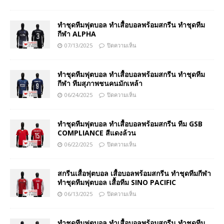
ทำชุดทีมฟุตบอล ทำเสื้อบอลพร้อมสกรีน ทำชุดทีม
กีฬา ALPHA
07/13/2025
ปิดความเห็น
ทำชุดทีมฟุตบอล ทำเสื้อบอลพร้อมสกรีน ทำชุดทีม
กีฬา ทีมสุภาพชนคนมักเหล้า
06/24/2025
ปิดความเห็น
ทำชุดทีมฟุตบอล ทำเสื้อบอลพร้อมสกรีน ทีม GSB
COMPLIANCE สีแดงล้วน
06/22/2025
ปิดความเห็น
สกรีนเสื้อฟุตบอล เสื้อบอลพร้อมสกรีน ทำชุดทีมกีฬา
ทำชุดทีมฟุตบอล เสื้อทีม SINO PACIFIC
06/13/2025
ปิดความเห็น
ทำชุดทีมฟุตบอล ทำเสื้อบอลพร้อมสกรีน ทำชุดทีม