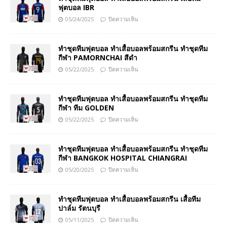
ฟุตบอล IBR
05/24/2025
ปิดความเห็น
ทำชุดทีมฟุตบอล ทำเสื้อบอลพร้อมสกรีน ทำชุดทีม
กีฬา PAMORNCHAI สีดำ
05/22/2025
ปิดความเห็น
ทำชุดทีมฟุตบอล ทำเสื้อบอลพร้อมสกรีน ทำชุดทีม
กีฬา ทีม GOLDEN
05/22/2025
ปิดความเห็น
ทำชุดทีมฟุตบอล ทำเสื้อบอลพร้อมสกรีน ทำชุดทีม
กีฬา BANGKOK HOSPITAL CHIANGRAI
05/20/2025
ปิดความเห็น
ทำชุดทีมฟุตบอล ทำเสื้อบอลพร้อมสกรีน เสื้อทีม
ปาล์ม รัตนบุรี
05/11/2025
ปิดความเห็น