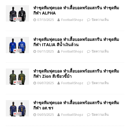
ทำชุดทีมฟุตบอล ทำเสื้อบอลพร้อมสกรีน ทำชุดทีม
กีฬา ALPHA
07/13/2025
FootballShopz
ปิดความเห็น
ทำชุดทีมฟุตบอล ทำเสื้อบอลพร้อมสกรีน ทำชุดทีม
กีฬา ITALIA สีน้ำเงินล้วน
06/11/2025
FootballShopz
ปิดความเห็น
ทำชุดทีมฟุตบอล ทำเสื้อบอลพร้อมสกรีน ทำชุดทีม
กีฬา Zion สีเขียวขี้ม้า
06/07/2025
FootballShopz
ปิดความเห็น
ทำชุดทีมฟุตบอล ทำเสื้อบอลพร้อมสกรีน ทำชุดทีม
กีฬา อส.ชร
06/05/2025
FootballShopz
ปิดความเห็น