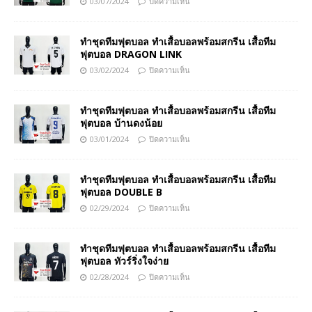
03/07/2024
ปิดความเห็น
ทำชุดทีมฟุตบอล ทำเสื้อบอลพร้อมสกรีน เสื้อทีม
ฟุตบอล DRAGON LINK
03/02/2024
ปิดความเห็น
ทำชุดทีมฟุตบอล ทำเสื้อบอลพร้อมสกรีน เสื้อทีม
ฟุตบอล บ้านดงน้อย
03/01/2024
ปิดความเห็น
ทำชุดทีมฟุตบอล ทำเสื้อบอลพร้อมสกรีน เสื้อทีม
ฟุตบอล DOUBLE B
02/29/2024
ปิดความเห็น
ทำชุดทีมฟุตบอล ทำเสื้อบอลพร้อมสกรีน เสื้อทีม
ฟุตบอล ทัวร์ริ่งใจง่าย
02/28/2024
ปิดความเห็น