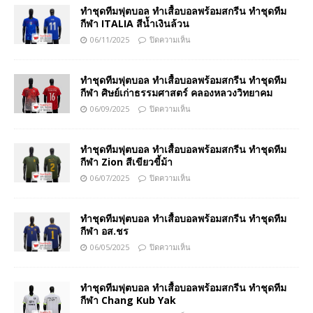
ทำชุดทีมฟุตบอล ทำเสื้อบอลพร้อมสกรีน ทำชุดทีม
กีฬา ITALIA สีน้ำเงินล้วน
06/11/2025
ปิดความเห็น
ทำชุดทีมฟุตบอล ทำเสื้อบอลพร้อมสกรีน ทำชุดทีม
กีฬา ศิษย์เก่าธรรมศาสตร์ คลองหลวงวิทยาคม
06/09/2025
ปิดความเห็น
ทำชุดทีมฟุตบอล ทำเสื้อบอลพร้อมสกรีน ทำชุดทีม
กีฬา Zion สีเขียวขี้ม้า
06/07/2025
ปิดความเห็น
ทำชุดทีมฟุตบอล ทำเสื้อบอลพร้อมสกรีน ทำชุดทีม
กีฬา อส.ชร
06/05/2025
ปิดความเห็น
ทำชุดทีมฟุตบอล ทำเสื้อบอลพร้อมสกรีน ทำชุดทีม
กีฬา Chang Kub Yak