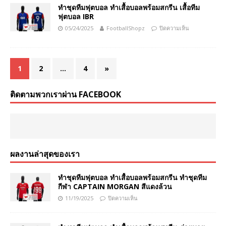
ทำชุดทีมฟุตบอล ทำเสื้อบอลพร้อมสกรีน เสื้อทีม
ฟุตบอล IBR
05/24/2025
FootballShopz
ปิดความเห็น
1
2
…
4
»
ติดตามพวกเราผ่าน FACEBOOK
ผลงานล่าสุดของเรา
ทำชุดทีมฟุตบอล ทำเสื้อบอลพร้อมสกรีน ทำชุดทีม
กีฬา CAPTAIN MORGAN สีแดงล้วน
11/19/2025
ปิดความเห็น