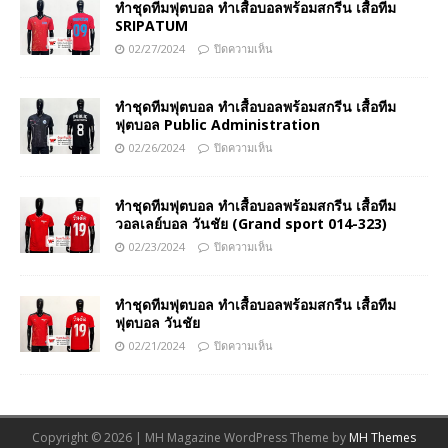
ทำชุดทีมฟุตบอล ทำเสื้อบอลพร้อมสกรีน เสื้อทีม
SRIPATUM
02/27/2024
ปิดความเห็น
ทำชุดทีมฟุตบอล ทำเสื้อบอลพร้อมสกรีน เสื้อทีม
ฟุตบอล Public Administration
02/26/2024
ปิดความเห็น
ทำชุดทีมฟุตบอล ทำเสื้อบอลพร้อมสกรีน เสื้อทีม
วอลเลย์บอล วันชัย (Grand sport 014-323)
02/23/2024
ปิดความเห็น
ทำชุดทีมฟุตบอล ทำเสื้อบอลพร้อมสกรีน เสื้อทีม
ฟุตบอล วันชัย
02/21/2024
ปิดความเห็น
Copyright © 2026 | MH Magazine WordPress Theme by
MH Themes