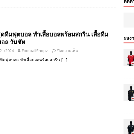
ติดต
บอล ทำเสื้อบอลพร้อมสกรีน ทำชุดทีมกีฬา PHONYAO
ผลงานล่าสุด
บอล ทำเสื้อบอลพร้อมสกรีน ทำชุดทีมกีฬา CAPTAIN MORGAN สีแดงล้วน
ุดทีมฟุตบอล ทำเสื้อบอลพร้อมสกรีน เสื้อทีม
บอล ทำเสื้อบอลพร้อมสกรีน ค่ายมวยอาชาไนย ครูมวย สีดำล้วนแขนกุด
ผลงา
บอล วันชัย
21/2024
FootballShopz
ปิดความเห็น
ทีมฟุตบอล ทำเสื้อบอลพร้อมสกรีน
[…]