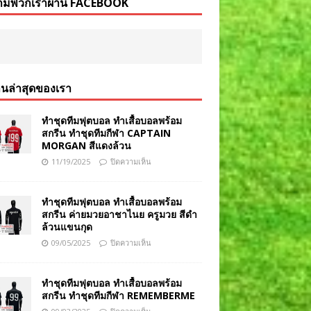
ามพวกเราผ่าน FACEBOOK
นล่าสุดของเรา
ทำชุดทีมฟุตบอล ทำเสื้อบอลพร้อม
สกรีน ทำชุดทีมกีฬา CAPTAIN
MORGAN สีแดงล้วน
11/19/2025
ปิดความเห็น
ทำชุดทีมฟุตบอล ทำเสื้อบอลพร้อม
สกรีน ค่ายมวยอาชาไนย ครูมวย สีดำ
ล้วนแขนกุด
09/05/2025
ปิดความเห็น
ทำชุดทีมฟุตบอล ทำเสื้อบอลพร้อม
สกรีน ทำชุดทีมกีฬา REMEMBERME