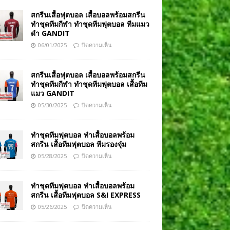
สกรีนเสื้อฟุตบอล เสื้อบอลพร้อมสกรีน
ทำชุดทีมกีฬา ทำชุดทีมฟุตบอล ทีมแมว
ดำ GANDIT
06/01/2025
ปิดความเห็น
สกรีนเสื้อฟุตบอล เสื้อบอลพร้อมสกรีน
ทำชุดทีมกีฬา ทำชุดทีมฟุตบอล เสื้อทีม
แมว GANDIT
05/30/2025
ปิดความเห็น
ทำชุดทีมฟุตบอล ทำเสื้อบอลพร้อม
สกรีน เสื้อทีมฟุตบอล ทีมรองจุ๋ม
05/28/2025
ปิดความเห็น
ทำชุดทีมฟุตบอล ทำเสื้อบอลพร้อม
สกรีน เสื้อทีมฟุตบอล S&I EXPRESS
05/26/2025
ปิดความเห็น