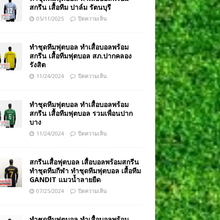
สกรีน เสื้อทีม ปาล์ม รัตนบุรี
05/11/2025
ปิดความเห็น
ทำชุดทีมฟุตบอล ทำเสื้อบอลพร้อม
สกรีน เสื้อทีมฟุตบอล สภ.ปากคลอง
รังสิต
11/24/2024
ปิดความเห็น
ทำชุดทีมฟุตบอล ทำเสื้อบอลพร้อม
สกรีน เสื้อทีมฟุตบอล รวมเพื่อนปาก
บาง
11/24/2024
ปิดความเห็น
สกรีนเสื้อฟุตบอล เสื้อบอลพร้อมสกรีน
ทำชุดทีมกีฬา ทำชุดทีมฟุตบอล เสื้อทีม
GANDIT แมวน้ำลายยืด
07/25/2024
ปิดความเห็น
ทำชุดทีมฟุตบอล ทำเสื้อบอลพร้อม