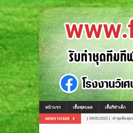
หน้าแรก
เสื้อฟุตบอล
เสื้อกีฬาเด็ก
[ 09/03/2025 ]
ทำชุดทีมฟุต
NEWS TICKER
[ 09/01/2025 ]
ทำชุดทีมฟุตบ