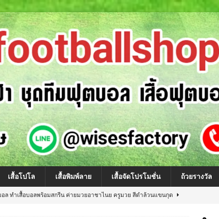
เสื้อโปโล
เสื้อพิมพ์ลาย
เสื้อจัดโปรโมชั่น
ถ้วยรางวัล
บอล ทำเสื้อบอลพร้อมสกรีน ทำชุดทีมกีฬา REMEMBERME
ผลงานล่าสุด
อล ทำเสื้อบอลพร้อมสกรีน เสื้อทีมฟุตบอล กองปราบ อุบล
ผลงานล่าสุด