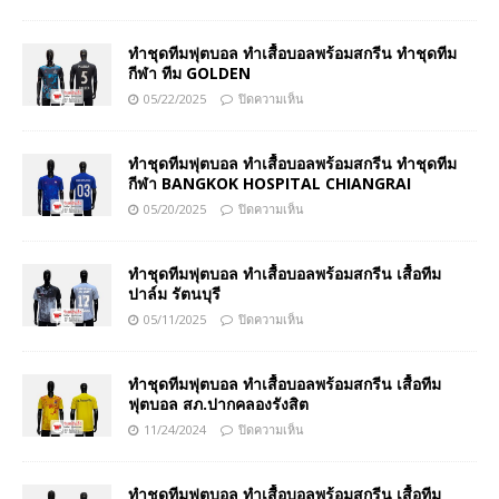
ทำชุดทีมฟุตบอล ทำเสื้อบอลพร้อมสกรีน ทำชุดทีม
กีฬา ทีม GOLDEN
05/22/2025
ปิดความเห็น
ทำชุดทีมฟุตบอล ทำเสื้อบอลพร้อมสกรีน ทำชุดทีม
กีฬา BANGKOK HOSPITAL CHIANGRAI
05/20/2025
ปิดความเห็น
ทำชุดทีมฟุตบอล ทำเสื้อบอลพร้อมสกรีน เสื้อทีม
ปาล์ม รัตนบุรี
05/11/2025
ปิดความเห็น
ทำชุดทีมฟุตบอล ทำเสื้อบอลพร้อมสกรีน เสื้อทีม
ฟุตบอล สภ.ปากคลองรังสิต
11/24/2024
ปิดความเห็น
ทำชุดทีมฟุตบอล ทำเสื้อบอลพร้อมสกรีน เสื้อทีม