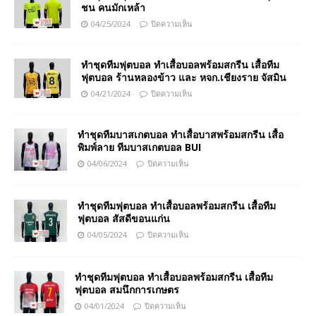
ชน คนมักเหล้า
04/25/2024
ปิดความเห็น
ทำชุดทีมฟุตบอล ทำเสื้อบอลพร้อมสกรีน เสื้อทีม
ฟุตบอล ร้านหลองข้าว และ หจก.เชียงราย จัสมิน
04/21/2024
ปิดความเห็น
ทำชุดทีมบาสเกตบอล ทำเสื้อบาสพร้อมสกรีน เสื้อ
พิมพ์ลาย ทีมบาสเกตบอล BUI
04/06/2024
ปิดความเห็น
ทำชุดทีมฟุตบอล ทำเสื้อบอลพร้อมสกรีน เสื้อทีม
ฟุตบอล สัสดีขอนแก่น
04/05/2024
ปิดความเห็น
ทำชุดทีมฟุตบอล ทำเสื้อบอลพร้อมสกรีน เสื้อทีม
ฟุตบอล สมนึกการเกษตร
04/01/2024
ปิดความเห็น