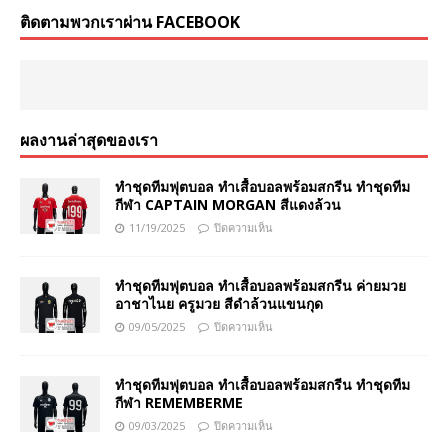
ติดตามพวกเราผ่าน FACEBOOK
ผลงานล่าสุดของเรา
ทำชุดทีมฟุตบอล ทำเสื้อบอลพร้อมสกรีน ทำชุดทีม
กีฬา CAPTAIN MORGAN สีแดงล้วน
11/19/2025
ปิดความเห็น
ทำชุดทีมฟุตบอล ทำเสื้อบอลพร้อมสกรีน ค่ายมวย
อาชาไนย ครูมวย สีดำล้วนแขนกุด
09/05/2025
ปิดความเห็น
ทำชุดทีมฟุตบอล ทำเสื้อบอลพร้อมสกรีน ทำชุดทีม
กีฬา REMEMBERME
09/03/2025
ปิดความเห็น