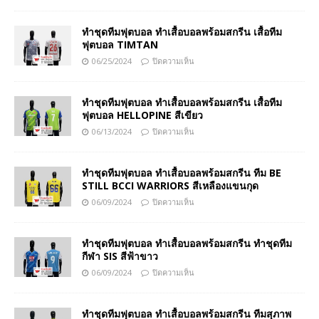
ทำชุดทีมฟุตบอล ทำเสื้อบอลพร้อมสกรีน เสื้อทีม
ฟุตบอล TIMTAN
06/25/2024
ปิดความเห็น
ทำชุดทีมฟุตบอล ทำเสื้อบอลพร้อมสกรีน เสื้อทีม
ฟุตบอล HELLOPINE สีเขียว
06/13/2024
ปิดความเห็น
ทำชุดทีมฟุตบอล ทำเสื้อบอลพร้อมสกรีน ทีม BE
STILL BCCI WARRIORS สีเหลืองแขนกุด
06/09/2024
ปิดความเห็น
ทำชุดทีมฟุตบอล ทำเสื้อบอลพร้อมสกรีน ทำชุดทีม
กีฬา SIS สีฟ้าขาว
06/09/2024
ปิดความเห็น
ทำชุดทีมฟุตบอล ทำเสื้อบอลพร้อมสกรีน ทีมสุภาพ