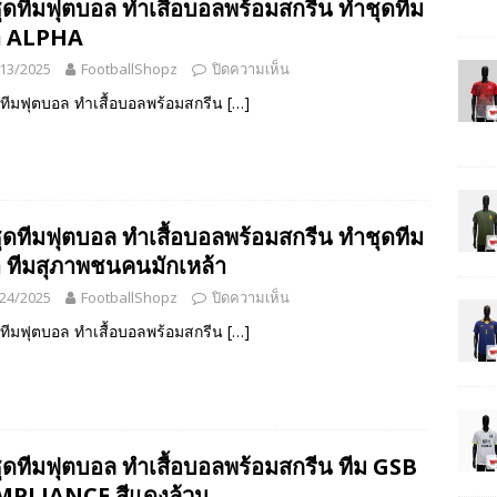
ุดทีมฟุตบอล ทำเสื้อบอลพร้อมสกรีน ทำชุดทีม
า ALPHA
13/2025
FootballShopz
ปิดความเห็น
ทีมฟุตบอล ทำเสื้อบอลพร้อมสกรีน
[…]
ุดทีมฟุตบอล ทำเสื้อบอลพร้อมสกรีน ทำชุดทีม
า ทีมสุภาพชนคนมักเหล้า
24/2025
FootballShopz
ปิดความเห็น
ทีมฟุตบอล ทำเสื้อบอลพร้อมสกรีน
[…]
ุดทีมฟุตบอล ทำเสื้อบอลพร้อมสกรีน ทีม GSB
PLIANCE สีแดงล้วน