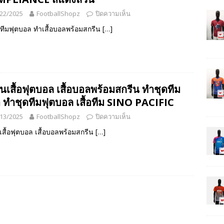
22/2025
FootballShopz
ปิดความเห็น
ทีมฟุตบอล ทำเสื้อบอลพร้อมสกรีน
[…]
ีนเสื้อฟุตบอล เสื้อบอลพร้อมสกรีน ทำชุดทีม
า ทำชุดทีมฟุตบอล เสื้อทีม SINO PACIFIC
13/2025
FootballShopz
ปิดความเห็น
เสื้อฟุตบอล เสื้อบอลพร้อมสกรีน
[…]