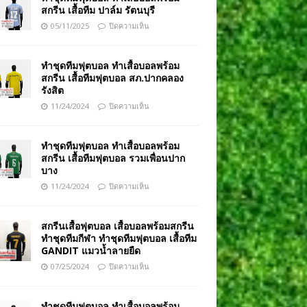
สกรีน เสื้อทีม ปาล์ม รัตนบุรี
05/11/2025
ปิดความเห็น
ทำชุดทีมฟุตบอล ทำเสื้อบอลพร้อม
สกรีน เสื้อทีมฟุตบอล สภ.ปากคลอง
รังสิต
11/24/2024
ปิดความเห็น
ทำชุดทีมฟุตบอล ทำเสื้อบอลพร้อม
สกรีน เสื้อทีมฟุตบอล รวมเพื่อนปาก
บาง
11/24/2024
ปิดความเห็น
สกรีนเสื้อฟุตบอล เสื้อบอลพร้อมสกรีน
ทำชุดทีมกีฬา ทำชุดทีมฟุตบอล เสื้อทีม
GANDIT แมวน้ำลายยืด
07/25/2024
ปิดความเห็น
ทำชุดทีมฟุตบอล ทำเสื้อบอลพร้อม