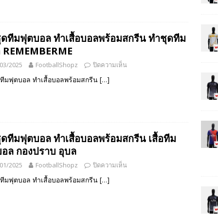
ุดทีมฟุตบอล ทำเสื้อบอลพร้อมสกรีน ทำชุดทีม
ฬา REMEMBERME
03/2025
FootballShopz
ปิดความเห็น
ทีมฟุตบอล ทำเสื้อบอลพร้อมสกรีน
[…]
ุดทีมฟุตบอล ทำเสื้อบอลพร้อมสกรีน เสื้อทีม
บอล กองปราบ อุบล
01/2025
FootballShopz
ปิดความเห็น
ทีมฟุตบอล ทำเสื้อบอลพร้อมสกรีน
[…]