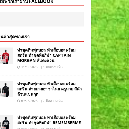
ามพวกเราผ่าน FACEBOOK
นล่าสุดของเรา
ทำชุดทีมฟุตบอล ทำเสื้อบอลพร้อม
สกรีน ทำชุดทีมกีฬา CAPTAIN
MORGAN สีแดงล้วน
11/19/2025
ปิดความเห็น
ทำชุดทีมฟุตบอล ทำเสื้อบอลพร้อม
สกรีน ค่ายมวยอาชาไนย ครูมวย สีดำ
ล้วนแขนกุด
09/05/2025
ปิดความเห็น
ทำชุดทีมฟุตบอล ทำเสื้อบอลพร้อม
สกรีน ทำชุดทีมกีฬา REMEMBERME