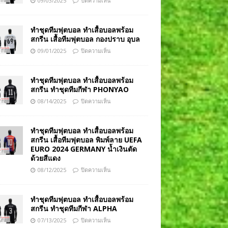
09/03/2025
ปิดความเห็น
ทำชุดทีมฟุตบอล ทำเสื้อบอลพร้อม
สกรีน เสื้อทีมฟุตบอล กองปราบ อุบล
09/01/2025
ปิดความเห็น
ทำชุดทีมฟุตบอล ทำเสื้อบอลพร้อม
สกรีน ทำชุดทีมกีฬา PHONYAO
08/14/2025
ปิดความเห็น
ทำชุดทีมฟุตบอล ทำเสื้อบอลพร้อม
สกรีน เสื้อทีมฟุตบอล พิมพ์ลาย UEFA
EURO 2024 GERMANY น้ำเงินตัด
ด้วยสีแดง
08/12/2025
ปิดความเห็น
ทำชุดทีมฟุตบอล ทำเสื้อบอลพร้อม
สกรีน ทำชุดทีมกีฬา ALPHA
07/13/2025
ปิดความเห็น