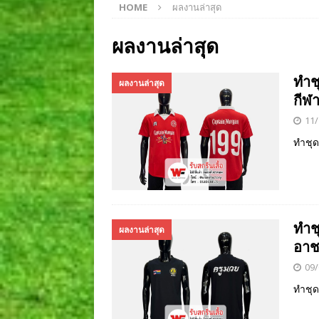
HOME
ผลงานล่าสุด
[ 08/14/2025 ]
ทำชุดทีมฟุต
[ 11/19/2025 ]
ทำชุดทีมฟุต
ผลงานล่าสุด
ผลงานล่าสุด
ทำช
ผลงานล่าสุด
[ 09/05/2025 ]
ทำชุดทีมฟุต
กีฬ
ผลงานล่าสุด
11/
ทำชุด
ทำช
ผลงานล่าสุด
อาช
09/
ทำชุด