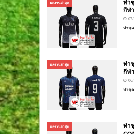
ทำช
ผลงานล่าสุด
กีฬ
07/
ทำชุด
ทำช
ผลงานล่าสุด
กีฬ
06/
ทำชุด
ทำช
ผลงานล่าสุด
COM