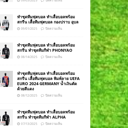
09/03/2025
ปิดความเห็น
ทำชุดทีมฟุตบอล ทำเสื้อบอลพร้อม
สกรีน เสื้อทีมฟุตบอล กองปราบ อุบล
09/01/2025
ปิดความเห็น
ทำชุดทีมฟุตบอล ทำเสื้อบอลพร้อม
สกรีน ทำชุดทีมกีฬา PHONYAO
08/14/2025
ปิดความเห็น
ทำชุดทีมฟุตบอล ทำเสื้อบอลพร้อม
สกรีน เสื้อทีมฟุตบอล พิมพ์ลาย UEFA
EURO 2024 GERMANY น้ำเงินตัด
ด้วยสีแดง
08/12/2025
ปิดความเห็น
ทำชุดทีมฟุตบอล ทำเสื้อบอลพร้อม
สกรีน ทำชุดทีมกีฬา ALPHA
07/13/2025
ปิดความเห็น