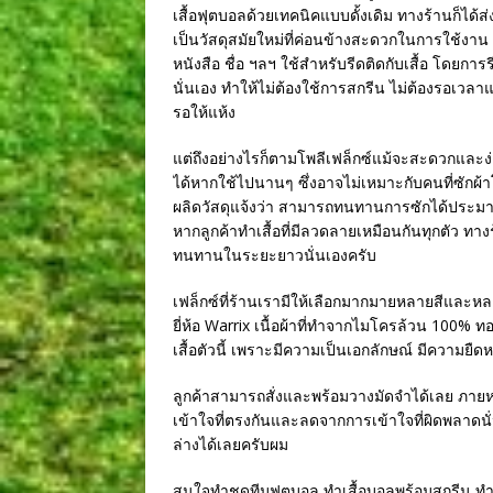
เสื้อฟุตบอลด้วยเทคนิคแบบดั้งเดิม ทางร้านก็ได้ส่
เป็นวัสดุสมัยใหม่ที่ค่อนข้างสะดวกในการใช้งาน
หนังสือ ชื่อ ฯลฯ ใช้สำหรับรีดติดกับเสื้อ โดยกา
นั่นเอง ทำให้ไม่ต้องใช้การสกรีน ไม่ต้องรอเวลาแห
รอให้แห้ง
แต่ถึงอย่างไรก็ตามโพลีเฟล็กซ์แม้จะสะดวกและง่
ได้หากใช้ไปนานๆ ซึ่งอาจไม่เหมาะกับคนที่ซักผ้
ผลิดวัสดุแจ้งว่า สามารถทนทานการซักได้ประมาณ 30
หากลูกค้าทำเสื้อที่มีลวดลายเหมือนกันทุกตัว ท
ทนทานในระยะยาวนั่นเองครับ
เฟล็กซ์ที่ร้านเรามีให้เลือกมากมายหลายสีและหลา
ยี่ห้อ Warrix เนื้อผ้าที่ทำจากไมโครล้วน 100% 
เสื้อตัวนี้ เพราะมีความเป็นเอกลักษณ์ มีความยืด
ลูกค้าสามารถสั่งและพร้อมวางมัดจำได้เลย ภายหล
เข้าใจที่ตรงกันและลดจากการเข้าใจที่ผิดพลาดน
ล่างได้เลยครับผม
สนใจทำชุดทีมฟุตบอล ทำเสื้อบอลพร้อมสกรีน ทำช