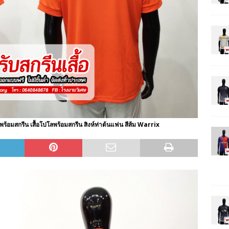
ลพร้อมสกรีน เสื้อโปโลพร้อมสกรีน สิงห์ท่าต้นแฟน สีส้ม Warrix