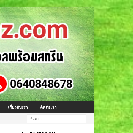
เกี่ยวกับเรา
ติดต่อเรา