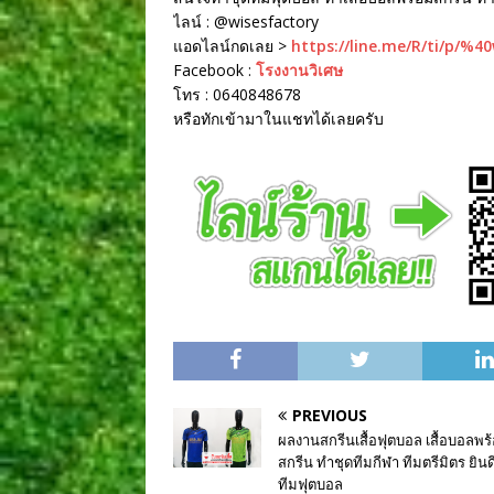
ไลน์ : @wisesfactory
แอดไลน์กดเลย >
https://line.me/R/ti/p/%4
Facebook :
โรงงานวิเศษ
โทร : 0640848678
หรือทักเข้ามาในแชทได้เลยครับ
PREVIOUS
ผลงานสกรีนเสื้อฟุตบอล เสื้อบอลพร
สกรีน ทำชุดทีมกีฬา ทีมตรีมิตร ยินดี
ทีมฟุตบอล