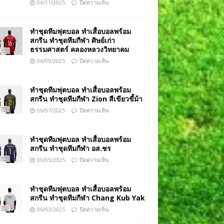
06/11/2025
ปิดความเห็น
ทำชุดทีมฟุตบอล ทำเสื้อบอลพร้อม
สกรีน ทำชุดทีมกีฬา ศิษย์เก่า
ธรรมศาสตร์ คลองหลวงวิทยาคม
06/09/2025
ปิดความเห็น
ทำชุดทีมฟุตบอล ทำเสื้อบอลพร้อม
สกรีน ทำชุดทีมกีฬา Zion สีเขียวขี้ม้า
06/07/2025
ปิดความเห็น
ทำชุดทีมฟุตบอล ทำเสื้อบอลพร้อม
สกรีน ทำชุดทีมกีฬา อส.ชร
06/05/2025
ปิดความเห็น
ทำชุดทีมฟุตบอล ทำเสื้อบอลพร้อม
สกรีน ทำชุดทีมกีฬา Chang Kub Yak
06/03/2025
ปิดความเห็น