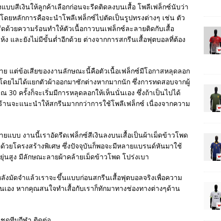
งแบบสีเงินให้ลูกค้าเลือกก่อนจะรีดติดลงบนเสื้อ โพลีเฟล็กซ์นับว่า
 โดยหลักการคือจะนำโพลีเฟล็กซ์ไปตัดเป็นรูปทรงต่างๆ เช่น ตัว
รรีดด้วยความร้อนทำให้ตัวเนื้อกาวบนเฟล็กซ์ละลายติดกับเสื้อ
้ง และยังไม่มีขั้นต่ำอีกด้วย ต่างจากการสกรีนเสื้อฟุตบอลที่ต้อง
าย แต่ข้อเสียของงานลักษณะนี้คือตัวเนื้อเฟล็กซ์มีโอกาสหลุดลอก
าโดยไม่ได้แยกตัวผ้าออกมาซักต่างหากมากนัก ซึ่งการทดสอบจากผู้
 ครั้งก็จะเริ่มมีการหลุดลอกให้เห็นนั่นเอง ซึ่งถ้าเป็นไปได้
างร้านจะแนะนำให้สกรีนมากกว่าการใช้โพลีเฟล็กซ์ เนื่องจากความ
ยแบบ งานนี้เราอัดรีดเฟล็กซ์สีเงินลงบนเสื้อเป็นผ้าเม็ดข้าวโพด
ทอด้วยโครงสร้างพิเศษ ซึ่งปัจจุบันก็พอจะมีหลายแบรนด์หันมาใช้
หยุ่นสูง มีลักษณะลายผ้าคล้ายเม็ดข้าวโพด โปร่งเบา
ังมัดจำแล้วเราจะขึ้นแบบก่อนสกรีนเสื้อฟุตบอลจริงเพื่อความ
ั่นเอง หากคุณสนใจทำเสื้อกับเราก็ทักมาทางช่องทางต่างๆด้าน
ุดทีมกีฬา ติดต่อ