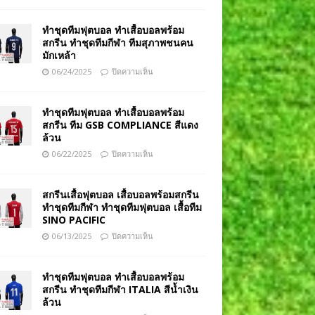
ทำชุดทีมฟุตบอล ทำเสื้อบอลพร้อม
สกรีน ทำชุดทีมกีฬา ทีมสุภาพชนคน
มักเหล้า
06/24/2025
ปิดความเห็น
ทำชุดทีมฟุตบอล ทำเสื้อบอลพร้อม
สกรีน ทีม GSB COMPLIANCE สีแดง
ล้วน
06/22/2025
ปิดความเห็น
สกรีนเสื้อฟุตบอล เสื้อบอลพร้อมสกรีน
ทำชุดทีมกีฬา ทำชุดทีมฟุตบอล เสื้อทีม
SINO PACIFIC
06/13/2025
ปิดความเห็น
ทำชุดทีมฟุตบอล ทำเสื้อบอลพร้อม
สกรีน ทำชุดทีมกีฬา ITALIA สีน้ำเงิน
ล้วน