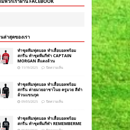
ามพวกเราผ่าน FACEBOOK
นล่าสุดของเรา
ทำชุดทีมฟุตบอล ทำเสื้อบอลพร้อม
สกรีน ทำชุดทีมกีฬา CAPTAIN
MORGAN สีแดงล้วน
11/19/2025
ปิดความเห็น
ทำชุดทีมฟุตบอล ทำเสื้อบอลพร้อม
สกรีน ค่ายมวยอาชาไนย ครูมวย สีดำ
ล้วนแขนกุด
09/05/2025
ปิดความเห็น
ทำชุดทีมฟุตบอล ทำเสื้อบอลพร้อม
สกรีน ทำชุดทีมกีฬา REMEMBERME