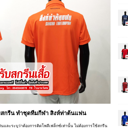
มสกรีน ทำชุดทีมกีฬา สิงห์ท่าต้นแฟน
ีเงินและระบุว่าต้องการติดโพลีเฟล็กซ์เท่านั้น ไม่ต้องการใช้สกรีน