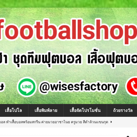
เสื้อโปโล
เสื้อพิมพ์ลาย
เสื้อจัดโปรโมชั่น
ถ้วยรางวัล
บอล ทำเสื้อบอลพร้อมสกรีน ทำชุดทีมกีฬา REMEMBERME
ผลงานล่าสุด
อล ทำเสื้อบอลพร้อมสกรีน เสื้อทีมฟุตบอล กองปราบ อุบล
ผลงานล่าสุด