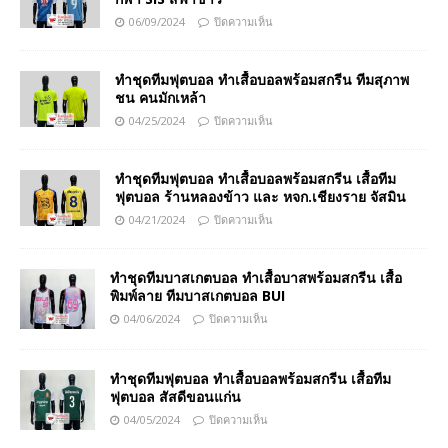
06/09/2024
ปิดความเห็น
ทำชุดทีมฟุตบอล ทำเสื้อบอลพร้อมสกรีน ทีมสุภาพ
ชน คนมักเหล้า
04/25/2024
ปิดความเห็น
ทำชุดทีมฟุตบอล ทำเสื้อบอลพร้อมสกรีน เสื้อทีม
ฟุตบอล ร้านหลองข้าว และ หจก.เชียงราย จัสมิน
04/21/2024
ปิดความเห็น
ทำชุดทีมบาสเกตบอล ทำเสื้อบาสพร้อมสกรีน เสื้อ
พิมพ์ลาย ทีมบาสเกตบอล BUI
04/06/2024
ปิดความเห็น
ทำชุดทีมฟุตบอล ทำเสื้อบอลพร้อมสกรีน เสื้อทีม
ฟุตบอล สัสดีขอนแก่น
04/05/2024
ปิดความเห็น