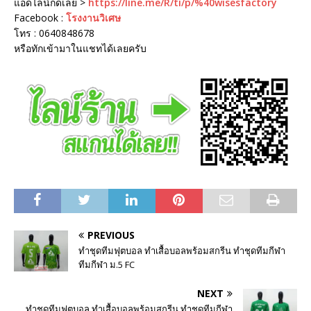
แอดไลน์กดเลย >
https://line.me/R/ti/p/%40wisesfactory
Facebook :
โรงงานวิเศษ
โทร : 0640848678
หรือทักเข้ามาในแชทได้เลยครับ
PREVIOUS
ทำชุดทีมฟุตบอล ทำเสื้อบอลพร้อมสกรีน ทำชุดทีมกีฬา
ทีมกีฬา ม.5 FC
NEXT
ทำชุดทีมฟุตบอล ทำเสื้อบอลพร้อมสกรีน ทำชุดทีมกีฬา