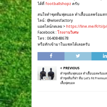
ได้ที่
footballshopz
ครับ
สนใจทำชุดทีมฟุตบอล ทำเสื้อบอลพร้อมสกร
ไลน์ : @wisesfactory
แอดไลน์กดเลย >
https://line.me/R/ti/p
Facebook :
โรงงานวิเศษ
โทร : 0640848678
หรือทักเข้ามาในแชทได้เลยคร
ับ
PREVIOUS
ทำชุดทีมฟุตบอล ทำเสื้อบอลพร้อมส
ทำชุดทีมกีฬา ทีม Let’s Fit Premiu
เสื้อฟุตบอล