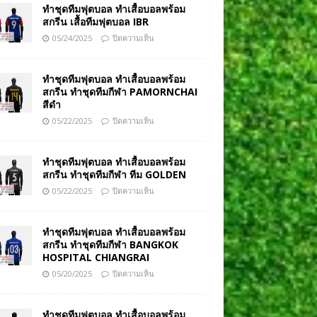
ทำชุดทีมฟุตบอล ทำเสื้อบอลพร้อม
สกรีน เสื้อทีมฟุตบอล IBR
05/24/2025
ปิดความเห็น
ทำชุดทีมฟุตบอล ทำเสื้อบอลพร้อม
สกรีน ทำชุดทีมกีฬา PAMORNCHAI
สีดำ
05/22/2025
ปิดความเห็น
ทำชุดทีมฟุตบอล ทำเสื้อบอลพร้อม
สกรีน ทำชุดทีมกีฬา ทีม GOLDEN
05/22/2025
ปิดความเห็น
ทำชุดทีมฟุตบอล ทำเสื้อบอลพร้อม
สกรีน ทำชุดทีมกีฬา BANGKOK
HOSPITAL CHIANGRAI
05/20/2025
ปิดความเห็น
ทำชุดทีมฟุตบอล ทำเสื้อบอลพร้อม