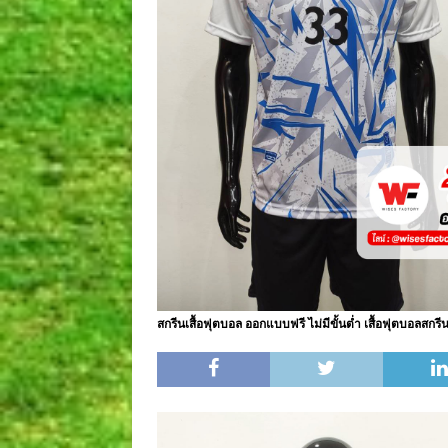
สกรีนเสื้อฟุตบอล ออกแบบฟรี ไม่มีขั้นต่ำ เสื้อฟุตบอลสกรีน