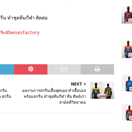
ีน ทำชุดทีมกีฬา ติดต่อ
/
%40wisesfactory
NEXT
กรีน
ผลงานการสกรีนเสื้อฟุตบอล ทำเสื้อบอล
m สกรีน
พร้อมสกรีน ทำชุดทีมกีฬา ทีม ศิษย์เก่า
สามัคคีวิทยาคม