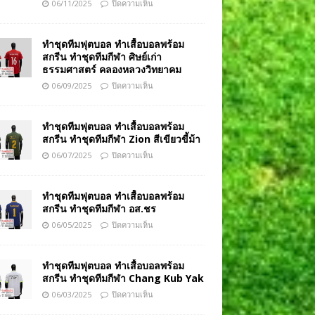
06/11/2025
ปิดความเห็น
ทำชุดทีมฟุตบอล ทำเสื้อบอลพร้อม
สกรีน ทำชุดทีมกีฬา ศิษย์เก่า
ธรรมศาสตร์ คลองหลวงวิทยาคม
06/09/2025
ปิดความเห็น
ทำชุดทีมฟุตบอล ทำเสื้อบอลพร้อม
สกรีน ทำชุดทีมกีฬา Zion สีเขียวขี้ม้า
06/07/2025
ปิดความเห็น
ทำชุดทีมฟุตบอล ทำเสื้อบอลพร้อม
สกรีน ทำชุดทีมกีฬา อส.ชร
06/05/2025
ปิดความเห็น
ทำชุดทีมฟุตบอล ทำเสื้อบอลพร้อม
สกรีน ทำชุดทีมกีฬา Chang Kub Yak
06/03/2025
ปิดความเห็น