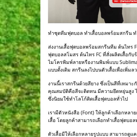
ทำชุดทีมฟุตบอล ทำเสื้อบอลพร้อมสกรีน ทำ
ส่งงานเสื้อฟุตบอลพร้อมสกรีนทีม ต้นไทร 
ฟุตบอลสโมสร ต้นไทร FC ที่สั่งผลิตเสื้อกับร้
ไมโครพิมพ์ลายหรืองานพิมพ์แบบ Sublimati
แบบดั้งเดิม สกรีนลงไปบนตัวเสื้อเพื่อเพิ่ม
งานนี้เราสกรีนด้วยสียาง ซึ่งเป็นสีที่เหมา
คุณสมบัติคือสีจะติดทน มีความยึดหยุ่นสูง
ซึ่งนิยมใช้ทำโลโก้ติดเสื้อฟุตบอลทั่วไป
เรามีตัวหนังสือ (Font) ให้ลูกค้าเลือกหล
เสื้อ โดยลูกค้าสามารถเลือกทำเสื้อฟุตบอล
ตัวเสื้อมีให้เลือกหลายรูปแบบ สามารถดูแค