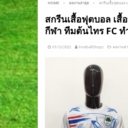
HOME
ผลงานล่าสุด
สกรีนเสื้อฟุตบอล 
[ 08/14/2025 ]
ทำชุดทีมฟุต
[ 11/19/2025 ]
ทำชุดทีมฟุต
สกรีนเสื้อฟุตบอล เสื
ผลงานล่าสุด
กีฬา ทีมต้นไทร FC ท
[ 09/05/2025 ]
ทำชุดทีมฟุต
ผลงานล่าสุด
01/12/2022
FootballShopz
ผลงานล่า