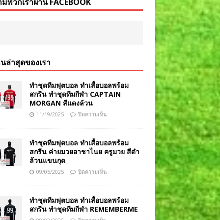
ามพวกเราผ่าน FACEBOOK
นล่าสุดของเรา
ทำชุดทีมฟุตบอล ทำเสื้อบอลพร้อม
สกรีน ทำชุดทีมกีฬา CAPTAIN
MORGAN สีแดงล้วน
11/19/2025
ปิดความเห็น
ทำชุดทีมฟุตบอล ทำเสื้อบอลพร้อม
สกรีน ค่ายมวยอาชาไนย ครูมวย สีดำ
ล้วนแขนกุด
09/05/2025
ปิดความเห็น
ทำชุดทีมฟุตบอล ทำเสื้อบอลพร้อม
สกรีน ทำชุดทีมกีฬา REMEMBERME