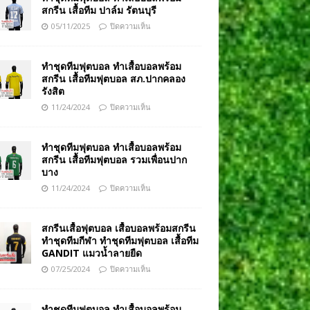
สกรีน เสื้อทีม ปาล์ม รัตนบุรี
05/11/2025
ปิดความเห็น
ทำชุดทีมฟุตบอล ทำเสื้อบอลพร้อม
สกรีน เสื้อทีมฟุตบอล สภ.ปากคลอง
รังสิต
11/24/2024
ปิดความเห็น
ทำชุดทีมฟุตบอล ทำเสื้อบอลพร้อม
สกรีน เสื้อทีมฟุตบอล รวมเพื่อนปาก
บาง
11/24/2024
ปิดความเห็น
สกรีนเสื้อฟุตบอล เสื้อบอลพร้อมสกรีน
ทำชุดทีมกีฬา ทำชุดทีมฟุตบอล เสื้อทีม
GANDIT แมวน้ำลายยืด
07/25/2024
ปิดความเห็น
ทำชุดทีมฟุตบอล ทำเสื้อบอลพร้อม