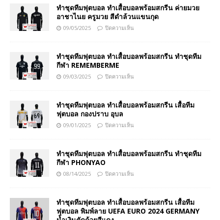
ทำชุดทีมฟุตบอล ทำเสื้อบอลพร้อมสกรีน ค่ายมวย
อาชาไนย ครูมวย สีดำล้วนแขนกุด
09/05/2025
ปิดความเห็น
ทำชุดทีมฟุตบอล ทำเสื้อบอลพร้อมสกรีน ทำชุดทีม
กีฬา REMEMBERME
09/03/2025
ปิดความเห็น
ทำชุดทีมฟุตบอล ทำเสื้อบอลพร้อมสกรีน เสื้อทีม
ฟุตบอล กองปราบ อุบล
09/01/2025
ปิดความเห็น
ทำชุดทีมฟุตบอล ทำเสื้อบอลพร้อมสกรีน ทำชุดทีม
กีฬา PHONYAO
08/14/2025
ปิดความเห็น
ทำชุดทีมฟุตบอล ทำเสื้อบอลพร้อมสกรีน เสื้อทีม
ฟุตบอล พิมพ์ลาย UEFA EURO 2024 GERMANY
น้ำเงินตัดด้วยสีแดง