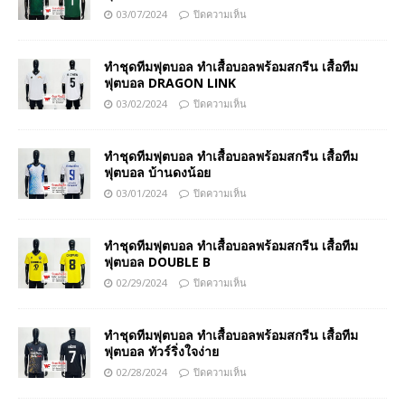
03/07/2024
ปิดความเห็น
ทำชุดทีมฟุตบอล ทำเสื้อบอลพร้อมสกรีน เสื้อทีม
ฟุตบอล DRAGON LINK
03/02/2024
ปิดความเห็น
ทำชุดทีมฟุตบอล ทำเสื้อบอลพร้อมสกรีน เสื้อทีม
ฟุตบอล บ้านดงน้อย
03/01/2024
ปิดความเห็น
ทำชุดทีมฟุตบอล ทำเสื้อบอลพร้อมสกรีน เสื้อทีม
ฟุตบอล DOUBLE B
02/29/2024
ปิดความเห็น
ทำชุดทีมฟุตบอล ทำเสื้อบอลพร้อมสกรีน เสื้อทีม
ฟุตบอล ทัวร์ริ่งใจง่าย
02/28/2024
ปิดความเห็น