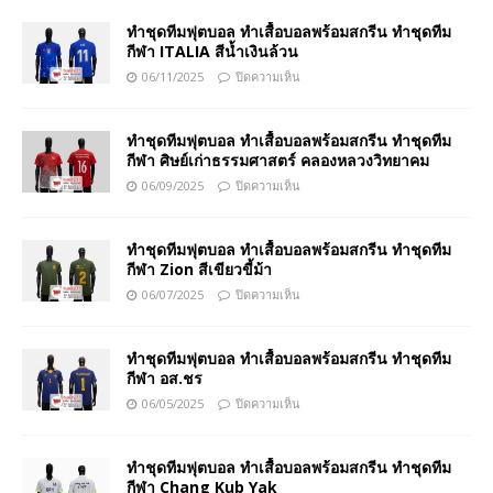
ทำชุดทีมฟุตบอล ทำเสื้อบอลพร้อมสกรีน ทำชุดทีม
กีฬา ITALIA สีน้ำเงินล้วน
06/11/2025
ปิดความเห็น
ทำชุดทีมฟุตบอล ทำเสื้อบอลพร้อมสกรีน ทำชุดทีม
กีฬา ศิษย์เก่าธรรมศาสตร์ คลองหลวงวิทยาคม
06/09/2025
ปิดความเห็น
ทำชุดทีมฟุตบอล ทำเสื้อบอลพร้อมสกรีน ทำชุดทีม
กีฬา Zion สีเขียวขี้ม้า
06/07/2025
ปิดความเห็น
ทำชุดทีมฟุตบอล ทำเสื้อบอลพร้อมสกรีน ทำชุดทีม
กีฬา อส.ชร
06/05/2025
ปิดความเห็น
ทำชุดทีมฟุตบอล ทำเสื้อบอลพร้อมสกรีน ทำชุดทีม
กีฬา Chang Kub Yak