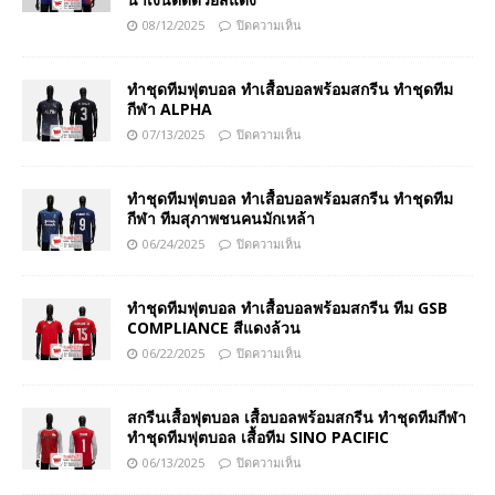
08/12/2025
ปิดความเห็น
ทำชุดทีมฟุตบอล ทำเสื้อบอลพร้อมสกรีน ทำชุดทีม
กีฬา ALPHA
07/13/2025
ปิดความเห็น
ทำชุดทีมฟุตบอล ทำเสื้อบอลพร้อมสกรีน ทำชุดทีม
กีฬา ทีมสุภาพชนคนมักเหล้า
06/24/2025
ปิดความเห็น
ทำชุดทีมฟุตบอล ทำเสื้อบอลพร้อมสกรีน ทีม GSB
COMPLIANCE สีแดงล้วน
06/22/2025
ปิดความเห็น
สกรีนเสื้อฟุตบอล เสื้อบอลพร้อมสกรีน ทำชุดทีมกีฬา
ทำชุดทีมฟุตบอล เสื้อทีม SINO PACIFIC
06/13/2025
ปิดความเห็น