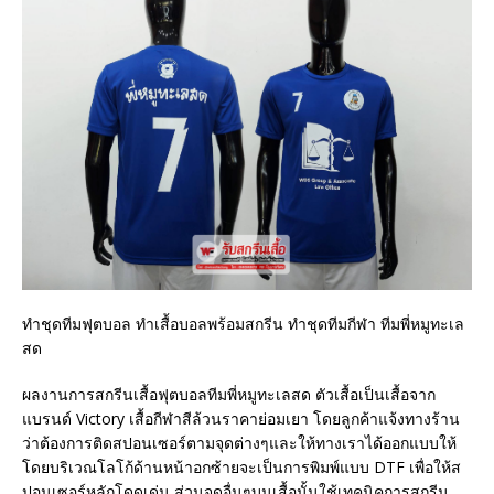
ทำชุดทีมฟุตบอล ทำเสื้อบอลพร้อมสกรีน ทำชุดทีมกีฬา ทีมพี่หมูทะเล
สด
ผลงานการสกรีนเสื้อฟุตบอลทีมพี่หมูทะเลสด ตัวเสื้อเป็นเสื้อจาก
แบรนด์ Victory เสื้อกีฬาสีล้วนราคาย่อมเยา โดยลูกค้าแจ้งทางร้าน
ว่าต้องการติดสปอนเซอร์ตามจุดต่างๆและให้ทางเราได้ออกแบบให้
โดยบริเวณโลโก้ด้านหน้าอกซ้ายจะเป็นการพิมพ์แบบ DTF เพื่อให้ส
ปอนเซอร์หลักโดดเด่น ส่วนจุดอื่นๆบนเสื้อนั้นใช้เทคนิคการสกรีน