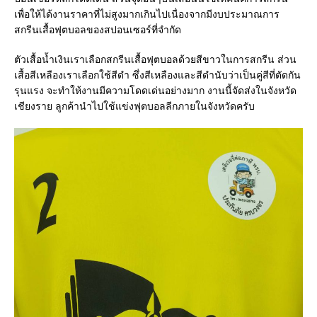
เพื่อให้ได้งานราคาที่ไม่สูงมากเกินไปเนื่องจากมีงบประมาณการ
สกรีนเสื้อฟุตบอลของสปอนเซอร์ที่จำกัด
ตัวเสื้อน้ำเงินเราเลือกสกรีนเสื้อฟุตบอลด้วยสีขาวในการสกรีน ส่วน
เสื้อสีเหลืองเราเลือกใช้สีดำ ซึ่งสีเหลืองและสีดำนับว่าเป็นคู่สีที่ตัดกัน
รุนแรง จะทำให้งานมีความโดดเด่นอย่างมาก งานนี้จัดส่งในจังหวัด
เชียงราย ลูกค้านำไปใช้แข่งฟุตบอลลีกภายในจังหวัดครับ