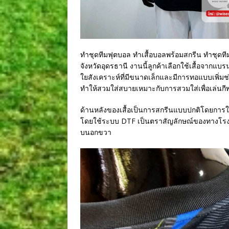
ทำชุดทีมฟุตบอล ทำเสื้อบอลพร้อมสกรีน ทำชุดทีม
จังหวัดอุดรธานี งานนี้ลูกค้าเลือกใช้เสื้อจากแบร
ใยสังเคราะห์ที่มีขนาดเล็กและมีการทอแบบเพิ่มช่
ทำให้สวมใส่สบายเหมาะกับการสวมใส่เพื่อเล่นกี
ด้านหลังของเสื้อเป็นการสกรีนแบบปกติโดยการใ
โดยใช้ระบบ DTF เป็นตราสัญลักษณ์ของทางโรงเร
บนอกขวา