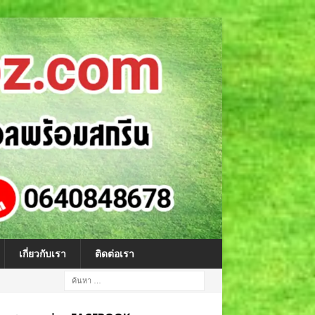
เกี่ยวกับเรา
ติดต่อเรา