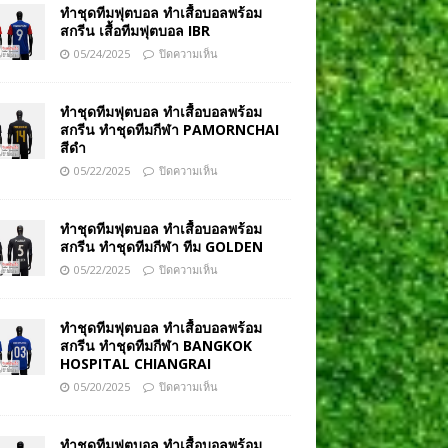
ทำชุดทีมฟุตบอล ทำเสื้อบอลพร้อม
สกรีน เสื้อทีมฟุตบอล IBR
05/24/2025
ปิดความเห็น
ทำชุดทีมฟุตบอล ทำเสื้อบอลพร้อม
สกรีน ทำชุดทีมกีฬา PAMORNCHAI
สีดำ
05/22/2025
ปิดความเห็น
ทำชุดทีมฟุตบอล ทำเสื้อบอลพร้อม
สกรีน ทำชุดทีมกีฬา ทีม GOLDEN
05/22/2025
ปิดความเห็น
ทำชุดทีมฟุตบอล ทำเสื้อบอลพร้อม
สกรีน ทำชุดทีมกีฬา BANGKOK
HOSPITAL CHIANGRAI
05/20/2025
ปิดความเห็น
ทำชุดทีมฟุตบอล ทำเสื้อบอลพร้อม