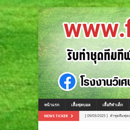
หน้าแรก
เสื้อฟุตบอล
เสื้อกีฬาเด็ก
[ 09/03/2025 ]
ทำชุดทีมฟุต
NEWS TICKER
[ 09/01/2025 ]
ทำชุดทีมฟุตบ