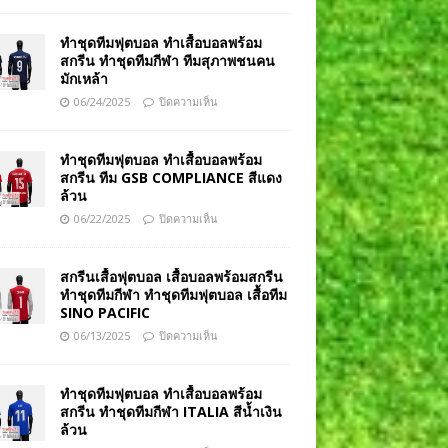
ทำชุดทีมฟุตบอล ทำเสื้อบอลพร้อม
สกรีน ทำชุดทีมกีฬา ทีมสุภาพชนคน
มักเหล้า
06/24/2025
ปิดความเห็น
ทำชุดทีมฟุตบอล ทำเสื้อบอลพร้อม
สกรีน ทีม GSB COMPLIANCE สีแดง
ล้วน
06/22/2025
ปิดความเห็น
สกรีนเสื้อฟุตบอล เสื้อบอลพร้อมสกรีน
ทำชุดทีมกีฬา ทำชุดทีมฟุตบอล เสื้อทีม
SINO PACIFIC
06/13/2025
ปิดความเห็น
ทำชุดทีมฟุตบอล ทำเสื้อบอลพร้อม
สกรีน ทำชุดทีมกีฬา ITALIA สีน้ำเงิน
ล้วน