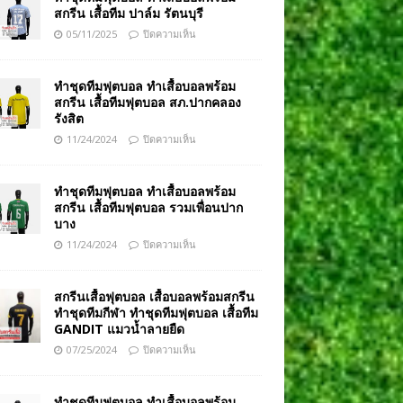
สกรีน เสื้อทีม ปาล์ม รัตนบุรี
05/11/2025
ปิดความเห็น
ทำชุดทีมฟุตบอล ทำเสื้อบอลพร้อม
สกรีน เสื้อทีมฟุตบอล สภ.ปากคลอง
รังสิต
11/24/2024
ปิดความเห็น
ทำชุดทีมฟุตบอล ทำเสื้อบอลพร้อม
สกรีน เสื้อทีมฟุตบอล รวมเพื่อนปาก
บาง
11/24/2024
ปิดความเห็น
สกรีนเสื้อฟุตบอล เสื้อบอลพร้อมสกรีน
ทำชุดทีมกีฬา ทำชุดทีมฟุตบอล เสื้อทีม
GANDIT แมวน้ำลายยืด
07/25/2024
ปิดความเห็น
ทำชุดทีมฟุตบอล ทำเสื้อบอลพร้อม