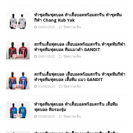
ทำชุดทีมฟุตบอล ทำเสื้อบอลพร้อมสกรีน ทำชุดทีม
กีฬา Chang Kub Yak
06/03/2025
ปิดความเห็น
สกรีนเสื้อฟุตบอล เสื้อบอลพร้อมสกรีน ทำชุดทีมกีฬา
ทำชุดทีมฟุตบอล ทีมแมวดำ GANDIT
06/01/2025
ปิดความเห็น
สกรีนเสื้อฟุตบอล เสื้อบอลพร้อมสกรีน ทำชุดทีมกีฬา
ทำชุดทีมฟุตบอล เสื้อทีม แมว GANDIT
05/30/2025
ปิดความเห็น
ทำชุดทีมฟุตบอล ทำเสื้อบอลพร้อมสกรีน เสื้อทีม
ฟุตบอล ทีมรองจุ๋ม
05/28/2025
ปิดความเห็น