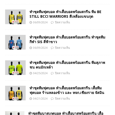
ทำชุดทีมฟุตบอล ทำเสื้อบอลพร้อมสกรีน ทีม BE
STILL BCCI WARRIORS สีเหลืองแขนกุด
06/09/2024
ปิดความเห็น
ทำชุดทีมฟุตบอล ทำเสื้อบอลพร้อมสกรีน ทำชุดทีม
กีฬา SIS สีฟ้าขาว
06/09/2024
ปิดความเห็น
ทำชุดทีมฟุตบอล ทำเสื้อบอลพร้อมสกรีน ทีมสุภาพ
ชน คนมักเหล้า
04/25/2024
ปิดความเห็น
ทำชุดทีมฟุตบอล ทำเสื้อบอลพร้อมสกรีน เสื้อทีม
ฟุตบอล ร้านหลองข้าว และ หจก.เชียงราย จัสมิน
04/21/2024
ปิดความเห็น
ทำชุดทีมบาสเกตบอล ทำเสื้อบาสพร้อมสกรีน เสื้อ