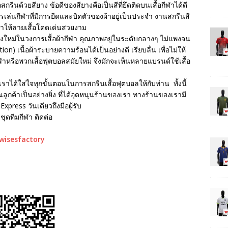
กรีนด้วยสียาง ข้อดีของสียางคือเป็นสีที่ยึดติดบนเสื้อกีฬาได้ดี
เล่นกีฬาที่มีการยืดและบิดตัวของผ้าอยู่เป็นประจำ งานสกรีนสี
 ทำให้ลายเสื้อโดดเด่นสวยงาม
น้องใหม่ในวงการเสื้อผ้ากีฬา คุณภาพอยู่ในระดับกลางๆ ไม่แพงจน
on) เนื้อผ้าระบายความร้อนได้เป็นอย่างดี เรียบลื่น เพื่อไม่ให้
าหรือพวกเสื้อฟุตบอลสมัยใหม่ จึงมักจะเห็นหลายแบรนด์ใช้เสื้อ
เราได้ใส่ใจทุกขั้นตอนในการสกรีนเสื้อฟุตบอลให้กับท่าน ทั้งนี้
กค้าเป็นอย่างยิ่ง ที่ได้อุดหนุนร้านของเรา ทางร้านของเรามี
xpress วันเดียวถึงมือผู้รับ
ุดทีมกีฬา ติดต่อ
0wisesfactory