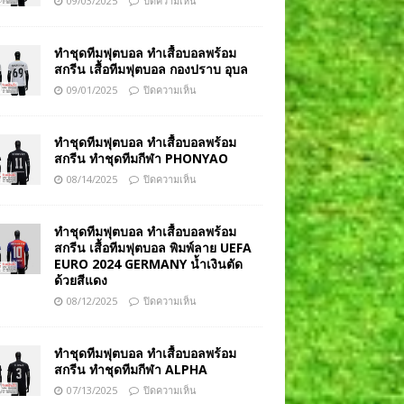
09/03/2025
ปิดความเห็น
ทำชุดทีมฟุตบอล ทำเสื้อบอลพร้อม
สกรีน เสื้อทีมฟุตบอล กองปราบ อุบล
09/01/2025
ปิดความเห็น
ทำชุดทีมฟุตบอล ทำเสื้อบอลพร้อม
สกรีน ทำชุดทีมกีฬา PHONYAO
08/14/2025
ปิดความเห็น
ทำชุดทีมฟุตบอล ทำเสื้อบอลพร้อม
สกรีน เสื้อทีมฟุตบอล พิมพ์ลาย UEFA
EURO 2024 GERMANY น้ำเงินตัด
ด้วยสีแดง
08/12/2025
ปิดความเห็น
ทำชุดทีมฟุตบอล ทำเสื้อบอลพร้อม
สกรีน ทำชุดทีมกีฬา ALPHA
07/13/2025
ปิดความเห็น