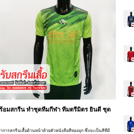
้อมสกรีน ทำชุดทีมกีฬา ทีมตรีมิตร ยินดี ชุด
การสกรีนเสื้อด้านหน้าด้วยตัวหนังสือสีทองมุก ซึ่งจะเป็นสีที่มี