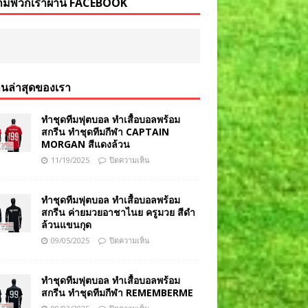
ามพวกเราผ่าน FACEBOOK
นล่าสุดของเรา
ทำชุดทีมฟุตบอล ทำเสื้อบอลพร้อม
สกรีน ทำชุดทีมกีฬา CAPTAIN
MORGAN สีแดงล้วน
11/19/2025
ปิดความเห็น
ทำชุดทีมฟุตบอล ทำเสื้อบอลพร้อม
สกรีน ค่ายมวยอาชาไนย ครูมวย สีดำ
ล้วนแขนกุด
09/05/2025
ปิดความเห็น
ทำชุดทีมฟุตบอล ทำเสื้อบอลพร้อม
สกรีน ทำชุดทีมกีฬา REMEMBERME