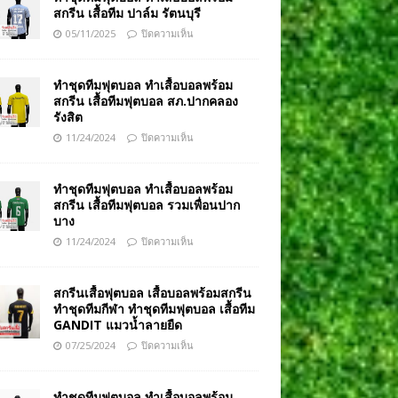
สกรีน เสื้อทีม ปาล์ม รัตนบุรี
05/11/2025
ปิดความเห็น
ทำชุดทีมฟุตบอล ทำเสื้อบอลพร้อม
สกรีน เสื้อทีมฟุตบอล สภ.ปากคลอง
รังสิต
11/24/2024
ปิดความเห็น
ทำชุดทีมฟุตบอล ทำเสื้อบอลพร้อม
สกรีน เสื้อทีมฟุตบอล รวมเพื่อนปาก
บาง
11/24/2024
ปิดความเห็น
สกรีนเสื้อฟุตบอล เสื้อบอลพร้อมสกรีน
ทำชุดทีมกีฬา ทำชุดทีมฟุตบอล เสื้อทีม
GANDIT แมวน้ำลายยืด
07/25/2024
ปิดความเห็น
ทำชุดทีมฟุตบอล ทำเสื้อบอลพร้อม