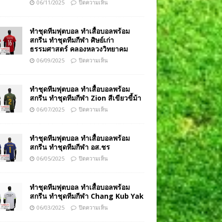
06/11/2025
ปิดความเห็น
ทำชุดทีมฟุตบอล ทำเสื้อบอลพร้อม
สกรีน ทำชุดทีมกีฬา ศิษย์เก่า
ธรรมศาสตร์ คลองหลวงวิทยาคม
06/09/2025
ปิดความเห็น
ทำชุดทีมฟุตบอล ทำเสื้อบอลพร้อม
สกรีน ทำชุดทีมกีฬา Zion สีเขียวขี้ม้า
06/07/2025
ปิดความเห็น
ทำชุดทีมฟุตบอล ทำเสื้อบอลพร้อม
สกรีน ทำชุดทีมกีฬา อส.ชร
06/05/2025
ปิดความเห็น
ทำชุดทีมฟุตบอล ทำเสื้อบอลพร้อม
สกรีน ทำชุดทีมกีฬา Chang Kub Yak
06/03/2025
ปิดความเห็น