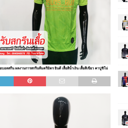
อบอลสกีน ผลงานการสกรีนทีมตรีมิตร ยินดี เสื้อสีน้ำเงิน เสื้อสีเขียว คาปูชิโน่