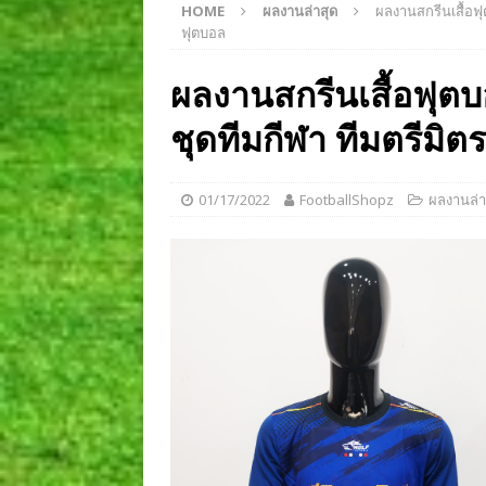
HOME
ผลงานล่าสุด
ผลงานสกรีนเสื้อฟุ
[ 08/14/2025 ]
ทำชุดทีมฟุต
ฟุตบอล
[ 11/19/2025 ]
ทำชุดทีมฟุต
ผลงานสกรีนเสื้อฟุตบ
ผลงานล่าสุด
ชุดทีมกีฬา ทีมตรีมิต
[ 09/05/2025 ]
ทำชุดทีมฟุต
ผลงานล่าสุด
01/17/2022
FootballShopz
ผลงานล่า