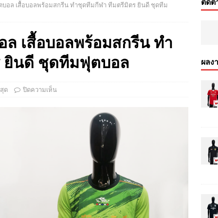
ติดต
ตบอล เสื้อบอลพร้อมสกรีน ทำชุดทีมกีฬา ทีมตรีมิตร ยินดี ชุดทีม
บอล ทำเสื้อบอลพร้อมสกรีน ทำชุดทีมกีฬา PHONYAO
ผลงานล่าสุด
บอล ทำเสื้อบอลพร้อมสกรีน ทำชุดทีมกีฬา CAPTAIN MORGAN สีแดงล้วน
อล เสื้อบอลพร้อมสกรีน ทำ
ร ยินดี ชุดทีมฟุตบอล
บอล ทำเสื้อบอลพร้อมสกรีน ค่ายมวยอาชาไนย ครูมวย สีดำล้วนแขนกุด
ผลงา
สุด
ปิดความเห็น