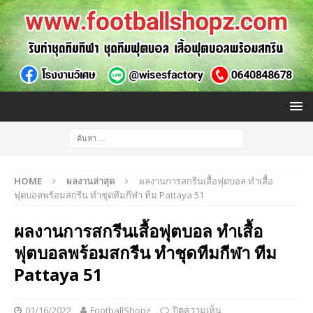
HOME
ผลงานล่าสุด
ผลงานการสกรีนเสื้อฟุตบอล ทำเสื้อ
ฟุตบอลพร้อมสกรีน ทำชุดทีมกีฬา ทีม Pattaya 51
ผลงานการสกรีนเสื้อฟุตบอล ทำเสื้อ
ฟุตบอลพร้อมสกรีน ทำชุดทีมกีฬา ทีม
Pattaya 51
01/16/2022
FootballShopz
ปิดความเห็น