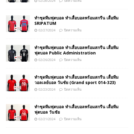
02/28/2024
ปิดความเห็น
ทำชุดทีมฟุตบอล ทำเสื้อบอลพร้อมสกรีน เสื้อทีม
SRIPATUM
02/27/2024
ปิดความเห็น
ทำชุดทีมฟุตบอล ทำเสื้อบอลพร้อมสกรีน เสื้อทีม
ฟุตบอล Public Administration
02/26/2024
ปิดความเห็น
ทำชุดทีมฟุตบอล ทำเสื้อบอลพร้อมสกรีน เสื้อทีม
วอลเลย์บอล วันชัย (Grand sport 014-323)
02/23/2024
ปิดความเห็น
ทำชุดทีมฟุตบอล ทำเสื้อบอลพร้อมสกรีน เสื้อทีม
ฟุตบอล วันชัย
02/21/2024
ปิดความเห็น