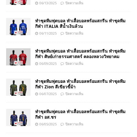
06/13/2025
ปิดความเห็น
ทำชุดทีมฟุตบอล ทำเสื้อบอลพร้อมสกรีน ทำชุดทีม
กีฬา ITALIA สีน้ำเงินล้วน
06/11/2025
ปิดความเห็น
ทำชุดทีมฟุตบอล ทำเสื้อบอลพร้อมสกรีน ทำชุดทีม
กีฬา ศิษย์เก่าธรรมศาสตร์ คลองหลวงวิทยาคม
06/09/2025
ปิดความเห็น
ทำชุดทีมฟุตบอล ทำเสื้อบอลพร้อมสกรีน ทำชุดทีม
กีฬา Zion สีเขียวขี้ม้า
06/07/2025
ปิดความเห็น
ทำชุดทีมฟุตบอล ทำเสื้อบอลพร้อมสกรีน ทำชุดทีม
กีฬา อส.ชร
06/05/2025
ปิดความเห็น