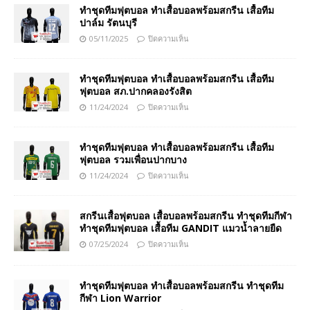
ทำชุดทีมฟุตบอล ทำเสื้อบอลพร้อมสกรีน เสื้อทีม
ปาล์ม รัตนบุรี
05/11/2025
ปิดความเห็น
ทำชุดทีมฟุตบอล ทำเสื้อบอลพร้อมสกรีน เสื้อทีม
ฟุตบอล สภ.ปากคลองรังสิต
11/24/2024
ปิดความเห็น
ทำชุดทีมฟุตบอล ทำเสื้อบอลพร้อมสกรีน เสื้อทีม
ฟุตบอล รวมเพื่อนปากบาง
11/24/2024
ปิดความเห็น
สกรีนเสื้อฟุตบอล เสื้อบอลพร้อมสกรีน ทำชุดทีมกีฬา
ทำชุดทีมฟุตบอล เสื้อทีม GANDIT แมวน้ำลายยืด
07/25/2024
ปิดความเห็น
ทำชุดทีมฟุตบอล ทำเสื้อบอลพร้อมสกรีน ทำชุดทีม
กีฬา Lion Warrior