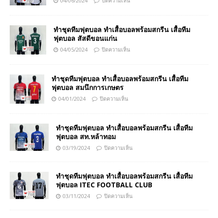
04/06/2024
ปิดความเห็น
ทำชุดทีมฟุตบอล ทำเสื้อบอลพร้อมสกรีน เสื้อทีม
ฟุตบอล สัสดีขอนแก่น
04/05/2024
ปิดความเห็น
ทำชุดทีมฟุตบอล ทำเสื้อบอลพร้อมสกรีน เสื้อทีม
ฟุตบอล สมนึกการเกษตร
04/01/2024
ปิดความเห็น
ทำชุดทีมฟุตบอล ทำเสื้อบอลพร้อมสกรีน เสื้อทีม
ฟุตบอล สท.หล้าทอม
03/19/2024
ปิดความเห็น
ทำชุดทีมฟุตบอล ทำเสื้อบอลพร้อมสกรีน เสื้อทีม
ฟุตบอล ITEC FOOTBALL CLUB
03/11/2024
ปิดความเห็น