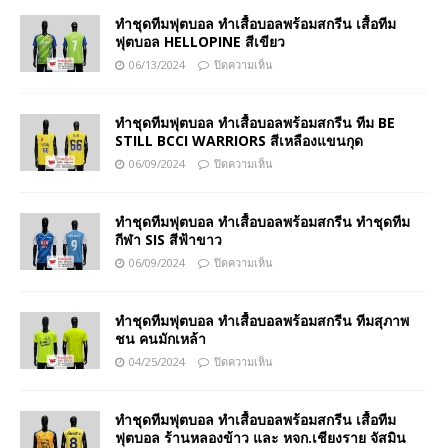
ทำชุดทีมฟุตบอล ทำเสื้อบอลพร้อมสกรีน เสื้อทีม
ฟุตบอล HELLOPINE สีเขียว
06/13/2024
ปิดความเห็น
ทำชุดทีมฟุตบอล ทำเสื้อบอลพร้อมสกรีน ทีม BE
STILL BCCI WARRIORS สีเหลืองแขนกุด
06/09/2024
ปิดความเห็น
ทำชุดทีมฟุตบอล ทำเสื้อบอลพร้อมสกรีน ทำชุดทีม
กีฬา SIS สีฟ้าขาว
06/09/2024
ปิดความเห็น
ทำชุดทีมฟุตบอล ทำเสื้อบอลพร้อมสกรีน ทีมสุภาพ
ชน คนมักเหล้า
04/25/2024
ปิดความเห็น
ทำชุดทีมฟุตบอล ทำเสื้อบอลพร้อมสกรีน เสื้อทีม
ฟุตบอล ร้านหลองข้าว และ หจก.เชียงราย จัสมิน