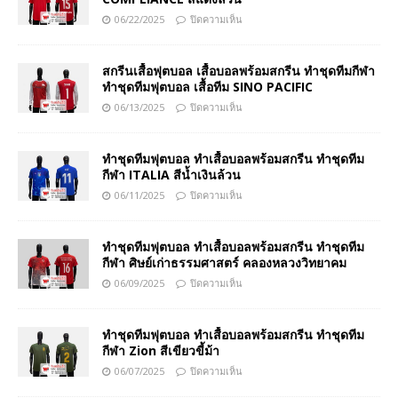
06/22/2025
ปิดความเห็น
สกรีนเสื้อฟุตบอล เสื้อบอลพร้อมสกรีน ทำชุดทีมกีฬา
ทำชุดทีมฟุตบอล เสื้อทีม SINO PACIFIC
06/13/2025
ปิดความเห็น
ทำชุดทีมฟุตบอล ทำเสื้อบอลพร้อมสกรีน ทำชุดทีม
กีฬา ITALIA สีน้ำเงินล้วน
06/11/2025
ปิดความเห็น
ทำชุดทีมฟุตบอล ทำเสื้อบอลพร้อมสกรีน ทำชุดทีม
กีฬา ศิษย์เก่าธรรมศาสตร์ คลองหลวงวิทยาคม
06/09/2025
ปิดความเห็น
ทำชุดทีมฟุตบอล ทำเสื้อบอลพร้อมสกรีน ทำชุดทีม
กีฬา Zion สีเขียวขี้ม้า
06/07/2025
ปิดความเห็น