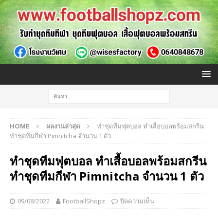
HOME
ผลงานล่าสุด
ทำชุดทีมฟุตบอล ทำเสื้อบอลพร้อมสกรีน
ทำชุดทีมกีฬา Pimnitcha จำนวน 1 ตัว
ทำชุดทีมฟุตบอล ทำเสื้อบอลพร้อมสกรีน
ทำชุดทีมกีฬา Pimnitcha จำนวน 1 ตัว
09/08/2022
FootballShopz
ปิดความเห็น