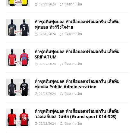
02/29/2024
ปิดความเห็น
ทำชุดทีมฟุตบอล ทำเสื้อบอลพร้อมสกรีน เสื้อทีม
ฟุตบอล ทัวร์ริ่งใจง่าย
02/28/2024
ปิดความเห็น
ทำชุดทีมฟุตบอล ทำเสื้อบอลพร้อมสกรีน เสื้อทีม
SRIPATUM
02/27/2024
ปิดความเห็น
ทำชุดทีมฟุตบอล ทำเสื้อบอลพร้อมสกรีน เสื้อทีม
ฟุตบอล Public Administration
02/26/2024
ปิดความเห็น
ทำชุดทีมฟุตบอล ทำเสื้อบอลพร้อมสกรีน เสื้อทีม
วอลเลย์บอล วันชัย (Grand sport 014-323)
02/23/2024
ปิดความเห็น