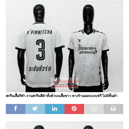
สกรีนเสื้อกีฬา งานสกรีนสีดำทั้งตัวบนเสื้อขาว ทางร้านออกแบบฟรี ไม่มีขั้นต่ำ