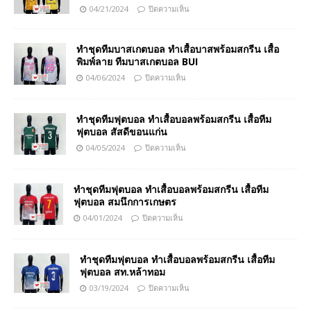
04/21/2024
ปิดความเห็น
ทำชุดทีมบาสเกตบอล ทำเสื้อบาสพร้อมสกรีน เสื้อ
พิมพ์ลาย ทีมบาสเกตบอล BUI
04/06/2024
ปิดความเห็น
ทำชุดทีมฟุตบอล ทำเสื้อบอลพร้อมสกรีน เสื้อทีม
ฟุตบอล สัสดีขอนแก่น
04/05/2024
ปิดความเห็น
ทำชุดทีมฟุตบอล ทำเสื้อบอลพร้อมสกรีน เสื้อทีม
ฟุตบอล สมนึกการเกษตร
04/01/2024
ปิดความเห็น
ทำชุดทีมฟุตบอล ทำเสื้อบอลพร้อมสกรีน เสื้อทีม
ฟุตบอล สท.หล้าทอม
03/19/2024
ปิดความเห็น