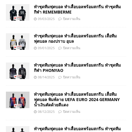
ทำชุดทีมฟุตบอล ทำเสื้อบอลพร้อมสกรีน ทำชุดทีม
กีฬา REMEMBERME
09/03/2025
ปิดความเห็น
ทำชุดทีมฟุตบอล ทำเสื้อบอลพร้อมสกรีน เสื้อทีม
ฟุตบอล กองปราบ อุบล
09/01/2025
ปิดความเห็น
ทำชุดทีมฟุตบอล ทำเสื้อบอลพร้อมสกรีน ทำชุดทีม
กีฬา PHONYAO
08/14/2025
ปิดความเห็น
ทำชุดทีมฟุตบอล ทำเสื้อบอลพร้อมสกรีน เสื้อทีม
ฟุตบอล พิมพ์ลาย UEFA EURO 2024 GERMANY
น้ำเงินตัดด้วยสีแดง
08/12/2025
ปิดความเห็น
ทำชุดทีมฟุตบอล ทำเสื้อบอลพร้อมสกรีน ทำชุดทีม