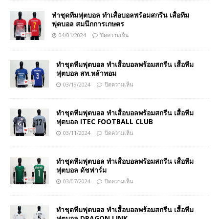
ทำชุดทีมฟุตบอล ทำเสื้อบอลพร้อมสกรีน เสื้อทีม
ฟุตบอล สมนึกการเกษตร
04/01/2024
ปิดความเห็น
ทำชุดทีมฟุตบอล ทำเสื้อบอลพร้อมสกรีน เสื้อทีม
ฟุตบอล สท.หล้าทอม
03/19/2024
ปิดความเห็น
ทำชุดทีมฟุตบอล ทำเสื้อบอลพร้อมสกรีน เสื้อทีม
ฟุตบอล ITEC FOOTBALL CLUB
03/11/2024
ปิดความเห็น
ทำชุดทีมฟุตบอล ทำเสื้อบอลพร้อมสกรีน เสื้อทีม
ฟุตบอล ดัชฟาร์ม
03/07/2024
ปิดความเห็น
ทำชุดทีมฟุตบอล ทำเสื้อบอลพร้อมสกรีน เสื้อทีม
ฟุตบอล DRAGON LINK