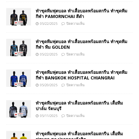
ทำชุดทีมฟุตบอล ทำเสื้อบอลพร้อมสกรีน ทำชุดทีม
กีฬา PAMORNCHAI สีดำ
05/22/2025
ปิดความเห็น
ทำชุดทีมฟุตบอล ทำเสื้อบอลพร้อมสกรีน ทำชุดทีม
กีฬา ทีม GOLDEN
05/22/2025
ปิดความเห็น
ทำชุดทีมฟุตบอล ทำเสื้อบอลพร้อมสกรีน ทำชุดทีม
กีฬา BANGKOK HOSPITAL CHIANGRAI
05/20/2025
ปิดความเห็น
ทำชุดทีมฟุตบอล ทำเสื้อบอลพร้อมสกรีน เสื้อทีม
ปาล์ม รัตนบุรี
05/11/2025
ปิดความเห็น
ทำชุดทีมฟุตบอล ทำเสื้อบอลพร้อมสกรีน เสื้อทีม