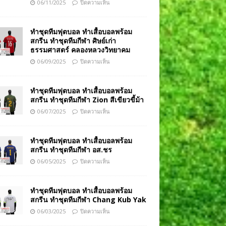
06/11/2025
ปิดความเห็น
ทำชุดทีมฟุตบอล ทำเสื้อบอลพร้อม
สกรีน ทำชุดทีมกีฬา ศิษย์เก่า
ธรรมศาสตร์ คลองหลวงวิทยาคม
06/09/2025
ปิดความเห็น
ทำชุดทีมฟุตบอล ทำเสื้อบอลพร้อม
สกรีน ทำชุดทีมกีฬา Zion สีเขียวขี้ม้า
06/07/2025
ปิดความเห็น
ทำชุดทีมฟุตบอล ทำเสื้อบอลพร้อม
สกรีน ทำชุดทีมกีฬา อส.ชร
06/05/2025
ปิดความเห็น
ทำชุดทีมฟุตบอล ทำเสื้อบอลพร้อม
สกรีน ทำชุดทีมกีฬา Chang Kub Yak
06/03/2025
ปิดความเห็น