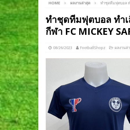
HOME
ผลงานล่าสุด
ทำชุดทีมฟุตบอล 
[ 08/14/2025 ]
ทำชุดทีมฟุต
[ 11/19/2025 ]
ทำชุดทีมฟุต
ทำชุดทีมฟุตบอล ทำเส
ผลงานล่าสุด
กีฬา FC MICKEY S
[ 09/05/2025 ]
ทำชุดทีมฟุต
ผลงานล่าสุด
08/26/2023
FootballShopz
ผลงานล่า