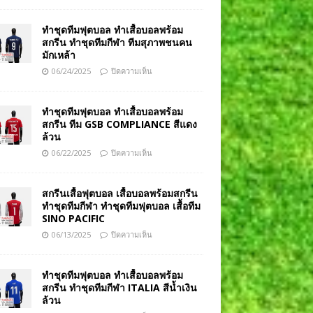
ทำชุดทีมฟุตบอล ทำเสื้อบอลพร้อม
สกรีน ทำชุดทีมกีฬา ทีมสุภาพชนคน
มักเหล้า
06/24/2025
ปิดความเห็น
ทำชุดทีมฟุตบอล ทำเสื้อบอลพร้อม
สกรีน ทีม GSB COMPLIANCE สีแดง
ล้วน
06/22/2025
ปิดความเห็น
สกรีนเสื้อฟุตบอล เสื้อบอลพร้อมสกรีน
ทำชุดทีมกีฬา ทำชุดทีมฟุตบอล เสื้อทีม
SINO PACIFIC
06/13/2025
ปิดความเห็น
ทำชุดทีมฟุตบอล ทำเสื้อบอลพร้อม
สกรีน ทำชุดทีมกีฬา ITALIA สีน้ำเงิน
ล้วน