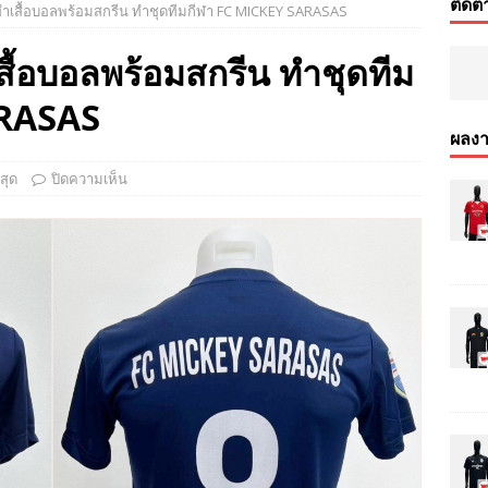
ติดต
ทำเสื้อบอลพร้อมสกรีน ทำชุดทีมกีฬา FC MICKEY SARASAS
บอล ทำเสื้อบอลพร้อมสกรีน ทำชุดทีมกีฬา PHONYAO
ผลงานล่าสุด
บอล ทำเสื้อบอลพร้อมสกรีน ทำชุดทีมกีฬา CAPTAIN MORGAN สีแดงล้วน
ื้อบอลพร้อมสกรีน ทำชุดทีม
ARASAS
บอล ทำเสื้อบอลพร้อมสกรีน ค่ายมวยอาชาไนย ครูมวย สีดำล้วนแขนกุด
ผลงา
สุด
ปิดความเห็น