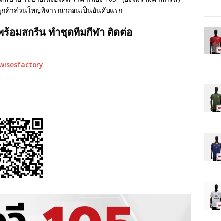
ที่ลูกค้าส่วนใหญ่พิจารณาก่อนเป็นอันดับแรก
ร้อมสกรีน ทำชุดทีมกีฬา ติดต่อ
0wisesfactory