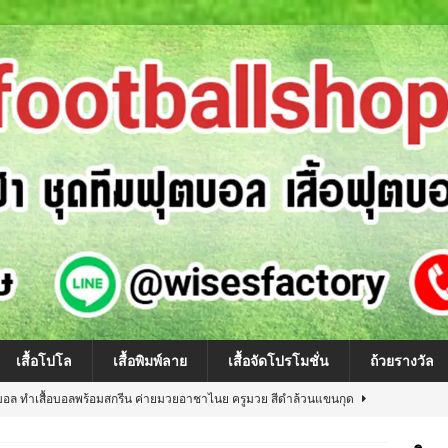
เสื้อโปโล
เสื้อพิมพ์ลาย
เสื้อจัดโปรโมชั่น
ถ้วยรางวัล
บอล ทำเสื้อบอลพร้อมสกรีน ทำชุดทีมกีฬา REMEMBERME
ผลงานล่าสุด
อล ทำเสื้อบอลพร้อมสกรีน เสื้อทีมฟุตบอล กองปราบ อุบล
ผลงานล่าสุด