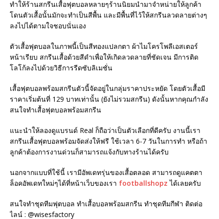
ทำให้ร้านสกรีนเสื้อฟุตบอลหลายๆร้านนิยมนำมาจำหน่ายให้ลูกค้า
โดนตัวเสื้อนั้นมักจะทำเป็นสีพื้น และมีพื้นที่ไว้ให้สกรีนลวดลายต่างๆ
ลงไปได้ตามใจชอบนั่นเอง
ตัวเสื้อฟุตบอลในภาพนี้เป็นสีทองแปลกตา ผ้าไมโครโพลีเอสเตอร์
หน้าเรียบ สกรีนเสื้อด้วยสีดำเพื่อให้เกิดลวดลายที่ชัดเจน มีการติด
โลโก้ลงไปด้วยวิธีการรีดซับลิเมชั่น
เสื้อฟุตบอลพร้อมสกรีนตัวนี้จัดอยู่ในกลุ่มราคาประหยัด โดยตัวเสื้อมี
ราคาเริ่มต้นที่ 129 บาทเท่านั้น (ยังไม่รวมสกรีน) ดังนั้นหากคุณกำลัง
สนใจทำเสื้อฟุตบอลพร้อมสกรีน
แนะนำให้ลองดูแบรนด์ Real ก็ถือว่าเป็นตัวเลือกที่ดีครับ งานนี้เรา
สกรีนเสื้อฟุตบอลพร้อมจัดส่งให้ฟรี ใช้เวลา 6-7 วันในการทำ หรือถ้า
ลูกค้าต้องการงานด่วนก็สามารถแจ้งกับทางร้านได้ครับ
นอกจากแบบที่ใช้นี้ เรามีอัพเดทรุ่นของเสื้อตลอด สามารถดูแคตตา
ล็อคอัพเดทใหม่ๆได้ที่หน้าเว็บของเรา
footballshopz
ได้เลยครับ
สนใจทำชุดทีมฟุตบอล ทำเสื้อบอลพร้อมสกรีน ทำชุดทีมกีฬา ติดต่อ
ไลน์ : @wisesfactory