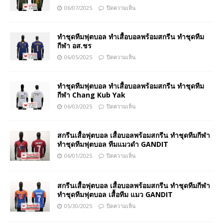
06/07/2025
ปิดความเห็น
ทำชุดทีมฟุตบอล ทำเสื้อบอลพร้อมสกรีน ทำชุดทีม
กีฬา อส.ชร
06/05/2025
ปิดความเห็น
ทำชุดทีมฟุตบอล ทำเสื้อบอลพร้อมสกรีน ทำชุดทีม
กีฬา Chang Kub Yak
06/03/2025
ปิดความเห็น
สกรีนเสื้อฟุตบอล เสื้อบอลพร้อมสกรีน ทำชุดทีมกีฬา
ทำชุดทีมฟุตบอล ทีมแมวดำ GANDIT
06/01/2025
ปิดความเห็น
สกรีนเสื้อฟุตบอล เสื้อบอลพร้อมสกรีน ทำชุดทีมกีฬา
ทำชุดทีมฟุตบอล เสื้อทีม แมว GANDIT
05/30/2025
ปิดความเห็น