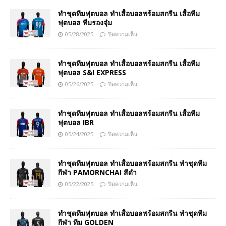
ทำชุดทีมฟุตบอล ทำเสื้อบอลพร้อมสกรีน เสื้อทีม
ฟุตบอล ทีมรองจุ๋ม
05/28/2025
ปิดความเห็น
ทำชุดทีมฟุตบอล ทำเสื้อบอลพร้อมสกรีน เสื้อทีม
ฟุตบอล S&I EXPRESS
05/26/2025
ปิดความเห็น
ทำชุดทีมฟุตบอล ทำเสื้อบอลพร้อมสกรีน เสื้อทีม
ฟุตบอล IBR
05/24/2025
ปิดความเห็น
ทำชุดทีมฟุตบอล ทำเสื้อบอลพร้อมสกรีน ทำชุดทีม
กีฬา PAMORNCHAI สีดำ
05/22/2025
ปิดความเห็น
ทำชุดทีมฟุตบอล ทำเสื้อบอลพร้อมสกรีน ทำชุดทีม
กีฬา ทีม GOLDEN