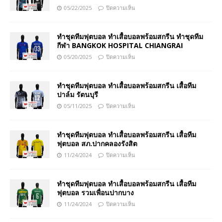
05/22/2025
ปิดความเห็น
ทำชุดทีมฟุตบอล ทำเสื้อบอลพร้อมสกรีน ทำชุดทีม
กีฬา BANGKOK HOSPITAL CHIANGRAI
05/20/2025
ปิดความเห็น
ทำชุดทีมฟุตบอล ทำเสื้อบอลพร้อมสกรีน เสื้อทีม
ปาล์ม รัตนบุรี
05/11/2025
ปิดความเห็น
ทำชุดทีมฟุตบอล ทำเสื้อบอลพร้อมสกรีน เสื้อทีม
ฟุตบอล สภ.ปากคลองรังสิต
11/24/2024
ปิดความเห็น
ทำชุดทีมฟุตบอล ทำเสื้อบอลพร้อมสกรีน เสื้อทีม
ฟุตบอล รวมเพื่อนปากบาง
11/24/2024
ปิดความเห็น