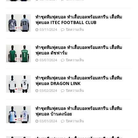
ทำชุดทีมฟุตบอล ทำเสื้อบอลพร้อมสกรีน เสื้อทีม
ฟุตบอล ITEC FOOTBALL CLUB
03/11/2024
ปิดความเห็น
ทำชุดทีมฟุตบอล ทำเสื้อบอลพร้อมสกรีน เสื้อทีม
ฟุตบอล ดัชฟาร์ม
03/07/2024
ปิดความเห็น
ทำชุดทีมฟุตบอล ทำเสื้อบอลพร้อมสกรีน เสื้อทีม
ฟุตบอล DRAGON LINK
03/02/2024
ปิดความเห็น
ทำชุดทีมฟุตบอล ทำเสื้อบอลพร้อมสกรีน เสื้อทีม
ฟุตบอล บ้านดงน้อย
03/01/2024
ปิดความเห็น