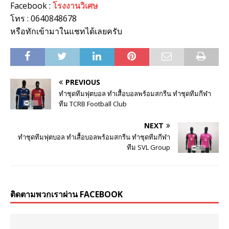
Facebook :
โรงงานวิเศษ
โทร : 0640848678
หรือทักเข้ามาในแชทได้เลยครับ
PREVIOUS
ทำชุดทีมฟุตบอล ทำเสื้อบอลพร้อมสกรีน ทำชุดทีมกีฬา
ทีม TCRB Football Club
NEXT
ทำชุดทีมฟุตบอล ทำเสื้อบอลพร้อมสกรีน ทำชุดทีมกีฬา
ทีม SVL Group
ติดตามพวกเราผ่าน FACEBOOK