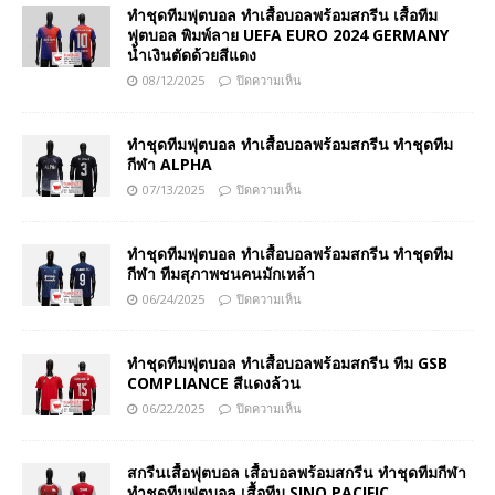
ทำชุดทีมฟุตบอล ทำเสื้อบอลพร้อมสกรีน เสื้อทีม
ฟุตบอล พิมพ์ลาย UEFA EURO 2024 GERMANY
น้ำเงินตัดด้วยสีแดง
08/12/2025
ปิดความเห็น
ทำชุดทีมฟุตบอล ทำเสื้อบอลพร้อมสกรีน ทำชุดทีม
กีฬา ALPHA
07/13/2025
ปิดความเห็น
ทำชุดทีมฟุตบอล ทำเสื้อบอลพร้อมสกรีน ทำชุดทีม
กีฬา ทีมสุภาพชนคนมักเหล้า
06/24/2025
ปิดความเห็น
ทำชุดทีมฟุตบอล ทำเสื้อบอลพร้อมสกรีน ทีม GSB
COMPLIANCE สีแดงล้วน
06/22/2025
ปิดความเห็น
สกรีนเสื้อฟุตบอล เสื้อบอลพร้อมสกรีน ทำชุดทีมกีฬา
ทำชุดทีมฟุตบอล เสื้อทีม SINO PACIFIC