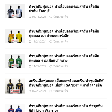
ทำชุดทีมฟุตบอล ทำเสื้อบอลพร้อมสกรีน เสื้อทีม
ปาล์ม รัตนบุรี
05/11/2025
ปิดความเห็น
ทำชุดทีมฟุตบอล ทำเสื้อบอลพร้อมสกรีน เสื้อทีม
ฟุตบอล สภ.ปากคลองรังสิต
11/24/2024
ปิดความเห็น
ทำชุดทีมฟุตบอล ทำเสื้อบอลพร้อมสกรีน เสื้อทีม
ฟุตบอล รวมเพื่อนปากบาง
11/24/2024
ปิดความเห็น
สกรีนเสื้อฟุตบอล เสื้อบอลพร้อมสกรีน ทำชุดทีมกีฬา
ทำชุดทีมฟุตบอล เสื้อทีม GANDIT แมวน้ำลายยืด
07/25/2024
ปิดความเห็น
ทำชุดทีมฟุตบอล ทำเสื้อบอลพร้อมสกรีน ทำชุดทีม
กีฬา Lion Warrior