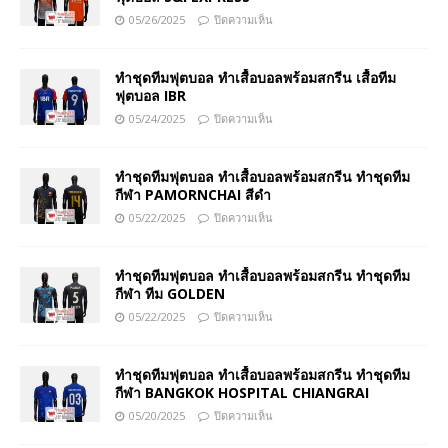
05/26/2025
ปิดความเห็น
ทำชุดทีมฟุตบอล ทำเสื้อบอลพร้อมสกรีน เสื้อทีม
ฟุตบอล IBR
05/24/2025
ปิดความเห็น
ทำชุดทีมฟุตบอล ทำเสื้อบอลพร้อมสกรีน ทำชุดทีม
กีฬา PAMORNCHAI สีดำ
05/22/2025
ปิดความเห็น
ทำชุดทีมฟุตบอล ทำเสื้อบอลพร้อมสกรีน ทำชุดทีม
กีฬา ทีม GOLDEN
05/22/2025
ปิดความเห็น
ทำชุดทีมฟุตบอล ทำเสื้อบอลพร้อมสกรีน ทำชุดทีม
กีฬา BANGKOK HOSPITAL CHIANGRAI
05/20/2025
ปิดความเห็น