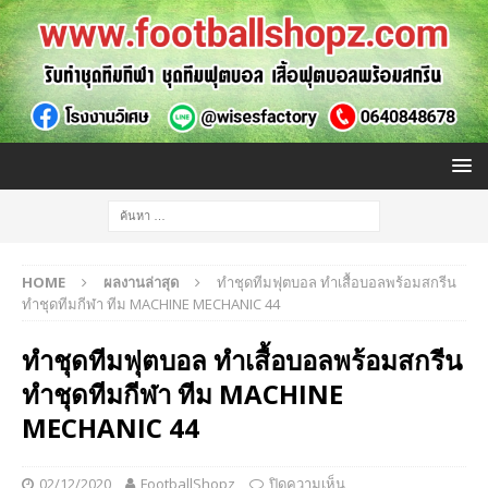
HOME
ผลงานล่าสุด
ทำชุดทีมฟุตบอล ทำเสื้อบอลพร้อมสกรีน
ทำชุดทีมกีฬา ทีม MACHINE MECHANIC 44
ทำชุดทีมฟุตบอล ทำเสื้อบอลพร้อมสกรีน
ทำชุดทีมกีฬา ทีม MACHINE
MECHANIC 44
02/12/2020
FootballShopz
ปิดความเห็น