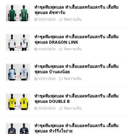
ทำชุดทีมฟุตบอล ทำเสื้อบอลพร้อมสกรีน เสื้อทีม
ฟุตบอล ดัชฟาร์ม
03/07/2024
ปิดความเห็น
ทำชุดทีมฟุตบอล ทำเสื้อบอลพร้อมสกรีน เสื้อทีม
ฟุตบอล DRAGON LINK
03/02/2024
ปิดความเห็น
ทำชุดทีมฟุตบอล ทำเสื้อบอลพร้อมสกรีน เสื้อทีม
ฟุตบอล บ้านดงน้อย
03/01/2024
ปิดความเห็น
ทำชุดทีมฟุตบอล ทำเสื้อบอลพร้อมสกรีน เสื้อทีม
ฟุตบอล DOUBLE B
02/29/2024
ปิดความเห็น
ทำชุดทีมฟุตบอล ทำเสื้อบอลพร้อมสกรีน เสื้อทีม
ฟุตบอล ทัวร์ริ่งใจง่าย