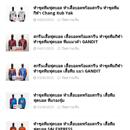
ทำชุดทีมฟุตบอล ทำเสื้อบอลพร้อมสกรีน ทำชุดทีม
กีฬา Chang Kub Yak
06/03/2025
ปิดความเห็น
สกรีนเสื้อฟุตบอล เสื้อบอลพร้อมสกรีน ทำชุดทีมกีฬา
ทำชุดทีมฟุตบอล ทีมแมวดำ GANDIT
06/01/2025
ปิดความเห็น
สกรีนเสื้อฟุตบอล เสื้อบอลพร้อมสกรีน ทำชุดทีมกีฬา
ทำชุดทีมฟุตบอล เสื้อทีม แมว GANDIT
05/30/2025
ปิดความเห็น
ทำชุดทีมฟุตบอล ทำเสื้อบอลพร้อมสกรีน เสื้อทีม
ฟุตบอล ทีมรองจุ๋ม
05/28/2025
ปิดความเห็น
ทำชุดทีมฟุตบอล ทำเสื้อบอลพร้อมสกรีน เสื้อทีม
ฟุตบอล S&I EXPRESS