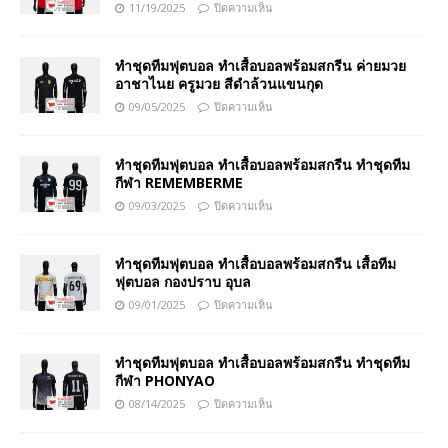
11/19/2025
ปิดความเห็น
ทำชุดทีมฟุตบอล ทำเสื้อบอลพร้อมสกรีน ค่ายมวย
อาชาไนย ครูมวย สีดำล้วนแขนกุด
09/05/2025
ปิดความเห็น
ทำชุดทีมฟุตบอล ทำเสื้อบอลพร้อมสกรีน ทำชุดทีม
กีฬา REMEMBERME
09/03/2025
ปิดความเห็น
ทำชุดทีมฟุตบอล ทำเสื้อบอลพร้อมสกรีน เสื้อทีม
ฟุตบอล กองปราบ อุบล
09/01/2025
ปิดความเห็น
ทำชุดทีมฟุตบอล ทำเสื้อบอลพร้อมสกรีน ทำชุดทีม
กีฬา PHONYAO
08/14/2025
ปิดความเห็น