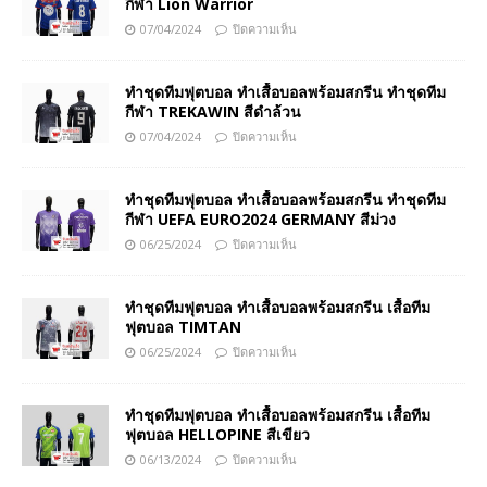
กีฬา Lion Warrior
07/04/2024
ปิดความเห็น
ทำชุดทีมฟุตบอล ทำเสื้อบอลพร้อมสกรีน ทำชุดทีม
กีฬา TREKAWIN สีดำล้วน
07/04/2024
ปิดความเห็น
ทำชุดทีมฟุตบอล ทำเสื้อบอลพร้อมสกรีน ทำชุดทีม
กีฬา UEFA EURO2024 GERMANY สีม่วง
06/25/2024
ปิดความเห็น
ทำชุดทีมฟุตบอล ทำเสื้อบอลพร้อมสกรีน เสื้อทีม
ฟุตบอล TIMTAN
06/25/2024
ปิดความเห็น
ทำชุดทีมฟุตบอล ทำเสื้อบอลพร้อมสกรีน เสื้อทีม
ฟุตบอล HELLOPINE สีเขียว
06/13/2024
ปิดความเห็น