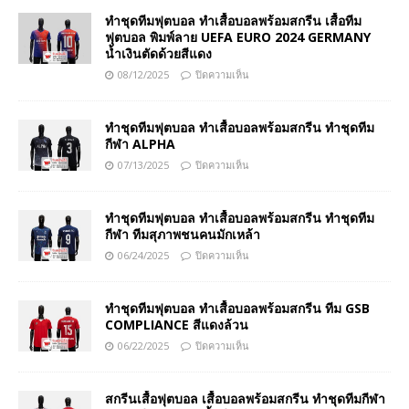
ทำชุดทีมฟุตบอล ทำเสื้อบอลพร้อมสกรีน เสื้อทีม
ฟุตบอล พิมพ์ลาย UEFA EURO 2024 GERMANY
น้ำเงินตัดด้วยสีแดง
08/12/2025
ปิดความเห็น
ทำชุดทีมฟุตบอล ทำเสื้อบอลพร้อมสกรีน ทำชุดทีม
กีฬา ALPHA
07/13/2025
ปิดความเห็น
ทำชุดทีมฟุตบอล ทำเสื้อบอลพร้อมสกรีน ทำชุดทีม
กีฬา ทีมสุภาพชนคนมักเหล้า
06/24/2025
ปิดความเห็น
ทำชุดทีมฟุตบอล ทำเสื้อบอลพร้อมสกรีน ทีม GSB
COMPLIANCE สีแดงล้วน
06/22/2025
ปิดความเห็น
สกรีนเสื้อฟุตบอล เสื้อบอลพร้อมสกรีน ทำชุดทีมกีฬา