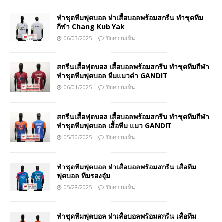
ทำชุดทีมฟุตบอล ทำเสื้อบอลพร้อมสกรีน ทำชุดทีม
กีฬา Chang Kub Yak
06/03/2025
ปิดความเห็น
สกรีนเสื้อฟุตบอล เสื้อบอลพร้อมสกรีน ทำชุดทีมกีฬา
ทำชุดทีมฟุตบอล ทีมแมวดำ GANDIT
06/01/2025
ปิดความเห็น
สกรีนเสื้อฟุตบอล เสื้อบอลพร้อมสกรีน ทำชุดทีมกีฬา
ทำชุดทีมฟุตบอล เสื้อทีม แมว GANDIT
05/30/2025
ปิดความเห็น
ทำชุดทีมฟุตบอล ทำเสื้อบอลพร้อมสกรีน เสื้อทีม
ฟุตบอล ทีมรองจุ๋ม
05/28/2025
ปิดความเห็น
ทำชุดทีมฟุตบอล ทำเสื้อบอลพร้อมสกรีน เสื้อทีม