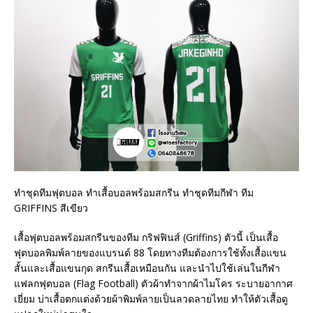
ทำชุดทีมฟุตบอล ทำเสื้อบอลพร้อมสกรีน ทำชุดทีมกีฬา ทีม
GRIFFINS สีเขียว
เสื้อฟุตบอลพร้อมสกรีนของทีม กริฟฟินส์ (Griffins) ตัวนี้ เป็นเสื้อ
ฟุตบอลพิมพ์ลายของแบรนด์ 88 โดยทางทีมต้องการใช้ทั้งเสื้อแขน
สั้นและเสื้อแขนกุด สกรีนเสื้อเหมือนกัน และนำไปใช้เล่นในกีฬา
แฟลกฟุตบอล (Flag Football) ตัวผ้าทำจากผ้าไมโคร ระบายอากาศ
เยี่ยม บ่าเสื้อตกแต่งด้วยผ้าพิมพ์ลายเป็นลวดลายไทย ทำให้ตัวเสื้อดู