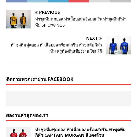
PREVIOUS
ทำชุดทีมฟุตบอล ทำเสื้อบอลพร้อมสกรีน ทำชุดทีมกีฬา
ทีม SPICYWINGS
NEXT
ทำชุดทีมฟุตบอล ทำเสื้อบอลพร้อมสกรีน ทำชุดทีมกีฬา
ทีม ครูท้องถิ่นเชียงราย โซนใต้
ติดตามพวกเราผ่าน FACEBOOK
ผลงานล่าสุดของเรา
ทำชุดทีมฟุตบอล ทำเสื้อบอลพร้อมสกรีน ทำชุดทีม
กีฬา CAPTAIN MORGAN สีแดงล้วน