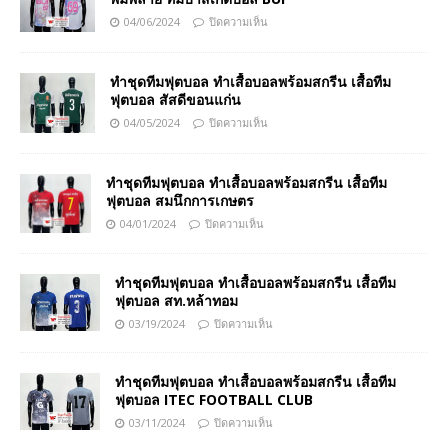
04/06/2024
ปิดความเห็น
ทำชุดทีมฟุตบอล ทำเสื้อบอลพร้อมสกรีน เสื้อทีม
ฟุตบอล สัสดีขอนแก่น
04/05/2024
ปิดความเห็น
ทำชุดทีมฟุตบอล ทำเสื้อบอลพร้อมสกรีน เสื้อทีม
ฟุตบอล สมนึกการเกษตร
04/01/2024
ปิดความเห็น
ทำชุดทีมฟุตบอล ทำเสื้อบอลพร้อมสกรีน เสื้อทีม
ฟุตบอล สท.หล้าทอม
03/19/2024
ปิดความเห็น
ทำชุดทีมฟุตบอล ทำเสื้อบอลพร้อมสกรีน เสื้อทีม
ฟุตบอล ITEC FOOTBALL CLUB
03/11/2024
ปิดความเห็น