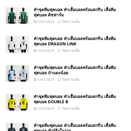
ทำชุดทีมฟุตบอล ทำเสื้อบอลพร้อมสกรีน เสื้อทีม
ฟุตบอล ดัชฟาร์ม
03/07/2024
ปิดความเห็น
ทำชุดทีมฟุตบอล ทำเสื้อบอลพร้อมสกรีน เสื้อทีม
ฟุตบอล DRAGON LINK
03/02/2024
ปิดความเห็น
ทำชุดทีมฟุตบอล ทำเสื้อบอลพร้อมสกรีน เสื้อทีม
ฟุตบอล บ้านดงน้อย
03/01/2024
ปิดความเห็น
ทำชุดทีมฟุตบอล ทำเสื้อบอลพร้อมสกรีน เสื้อทีม
ฟุตบอล DOUBLE B
02/29/2024
ปิดความเห็น
ทำชุดทีมฟุตบอล ทำเสื้อบอลพร้อมสกรีน เสื้อทีม
ฟุตบอล ทัวร์ริ่งใจง่าย