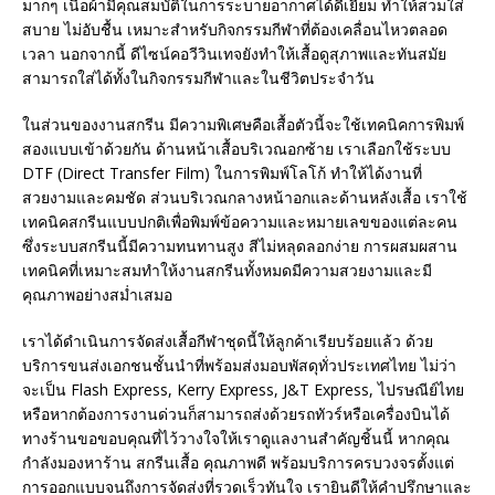
มากๆ เนื้อผ้ามีคุณสมบัติในการระบายอากาศได้ดีเยี่ยม ทำให้สวมใส่
สบาย ไม่อับชื้น เหมาะสำหรับกิจกรรมกีฬาที่ต้องเคลื่อนไหวตลอด
เวลา นอกจากนี้ ดีไซน์คอวีวินเทจยังทำให้เสื้อดูสุภาพและทันสมัย
สามารถใส่ได้ทั้งในกิจกรรมกีฬาและในชีวิตประจำวัน
ในส่วนของงานสกรีน มีความพิเศษคือเสื้อตัวนี้จะใช้เทคนิคการพิมพ์
สองแบบเข้าด้วยกัน ด้านหน้าเสื้อบริเวณอกซ้าย เราเลือกใช้ระบบ
DTF (Direct Transfer Film) ในการพิมพ์โลโก้ ทำให้ได้งานที่
สวยงามและคมชัด ส่วนบริเวณกลางหน้าอกและด้านหลังเสื้อ เราใช้
เทคนิคสกรีนแบบปกติเพื่อพิมพ์ข้อความและหมายเลขของแต่ละคน
ซึ่งระบบสกรีนนี้มีความทนทานสูง สีไม่หลุดลอกง่าย การผสมผสาน
เทคนิคที่เหมาะสมทำให้งานสกรีนทั้งหมดมีความสวยงามและมี
คุณภาพอย่างสม่ำเสมอ
เราได้ดำเนินการจัดส่งเสื้อกีฬาชุดนี้ให้ลูกค้าเรียบร้อยแล้ว ด้วย
บริการขนส่งเอกชนชั้นนำที่พร้อมส่งมอบพัสดุทั่วประเทศไทย ไม่ว่า
จะเป็น Flash Express, Kerry Express, J&T Express, ไปรษณีย์ไทย
หรือหากต้องการงานด่วนก็สามารถส่งด้วยรถทัวร์หรือเครื่องบินได้
ทางร้านขอขอบคุณที่ไว้วางใจให้เราดูแลงานสำคัญชิ้นนี้ หากคุณ
กำลังมองหาร้าน สกรีนเสื้อ คุณภาพดี พร้อมบริการครบวงจรตั้งแต่
การออกแบบจนถึงการจัดส่งที่รวดเร็วทันใจ เรายินดีให้คำปรึกษาและ