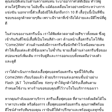
คุณสมบัติเด่นในด้านความทนทน ระบายอากาศได้ดีเยี่ยม ทำให้ผู้
สวมใส่รู้สึกสบาย ไม่อับชื้น แม้ต้องเคลื่อนไหวอย่างหนักระหว่างการ
แข่งขัน นอกจากนี้ตัวเสื้อยังมีให้เลือกถึงกว่า 10 สี เสื้อรุ่นนี้เป็นที่ชื่น
ชอบของลูกค้าหลายๆทีม เพราะมีราคาที่เข้าถึงได้ง่ายและมีดีไซน์ที่ดู
ดี
ในส่วนของงานสกรีนนั้น เราได้พิมพ์ลวดลายด้วยสีขาวทั้งหมด ซึ่งดู
เข้ากันกับดีไซน์เสื้อที่เป็นโทนสีดำ-เทา ด้านหน้าเสื้อสกรีนโลโก้ทีม
“Come2Win” ส่วนด้านหลังมีการสกรีนชื่อนักกีฬาไว้เหนือหมายเลข
ทำให้เสื้อแต่ละตัวมีชื่อเฉพาะไม่ซ้ำกัน ชายเสื้อด้านล่างสกรีนชื่อของ
สปอนเซอร์เพิ่มเติม การจับคู่สีและการออกแบบทั้งหมดถือว่าลงตัว
และดูดี
เราได้ดำเนินการจัดส่งเสื้อฟุตบอลพร้อมสกรีน ชุดนี้ให้กับทีม
Come2Win เรียบร้อยแล้ว ด้วยบริการขนส่งเอกชนชั้นนำอย่าง
Flash J&T ไปรษณีย์ไทย Kerry ทำให้ลูกค้าได้รับเสื้อทันตาม
กำหนดใช้งาน ทางร้านขอขอบคุณที่ไว้วางใจในบริการของเรา
หากคุณกำลังมองหาบริการ สกรีนเสื้อฟุตบอล ที่สามารถสั่งผลิตได้ใน
ราคาประหยัด หรือต้องการ เสื้อฟุตบอลพร้อมสกรีน คุณภาพดีพร้อม
ดีไซน์สำหรับทีมของคุณ เรายินดีให้คำปรึกษาและพร้อมดูแลทุกขั้น