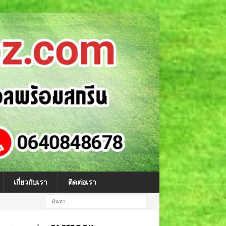
เกี่ยวกับเรา
ติดต่อเรา