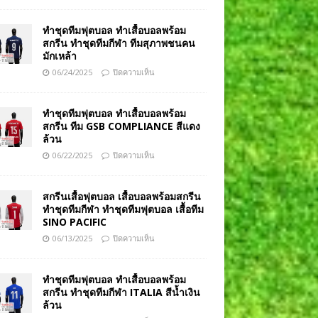
ทำชุดทีมฟุตบอล ทำเสื้อบอลพร้อม
สกรีน ทำชุดทีมกีฬา ทีมสุภาพชนคน
มักเหล้า
06/24/2025
ปิดความเห็น
ทำชุดทีมฟุตบอล ทำเสื้อบอลพร้อม
สกรีน ทีม GSB COMPLIANCE สีแดง
ล้วน
06/22/2025
ปิดความเห็น
สกรีนเสื้อฟุตบอล เสื้อบอลพร้อมสกรีน
ทำชุดทีมกีฬา ทำชุดทีมฟุตบอล เสื้อทีม
SINO PACIFIC
06/13/2025
ปิดความเห็น
ทำชุดทีมฟุตบอล ทำเสื้อบอลพร้อม
สกรีน ทำชุดทีมกีฬา ITALIA สีน้ำเงิน
ล้วน