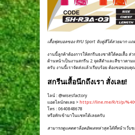
เสื้อฟุตบอลของ RYU Sport จับคู่สีได้สวยมาก 
งานนี้ลูกค้าต้องการให้สกรีนธงชาติใต้คอเสื้อ ส
ด้านหน้าเป็นงานสกรีน 2 จุดสีดำและสีขาวตาม
ครับ งานนี้เราจัดส่งแล้วเรียบร้อย ต้องขอขอบคุณ
สกรีนเสื้อนึกถึงเรา สั่งเลย!
ไลน์ : @wisesfactory
แอดไลน์กดเลย >
https://line.me/R/ti/p/%4
โทร : 0640848678
หรือทักเข้ามาในแชทได้เลยครับ
สามารถดูแคตตาล็อคอัพเดทล่าสุดได้ที่หน้าเว็บ