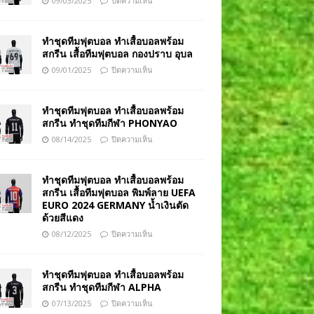
09/03/2025
ปิดความเห็น
ทำชุดทีมฟุตบอล ทำเสื้อบอลพร้อม
สกรีน เสื้อทีมฟุตบอล กองปราบ อุบล
09/01/2025
ปิดความเห็น
ทำชุดทีมฟุตบอล ทำเสื้อบอลพร้อม
สกรีน ทำชุดทีมกีฬา PHONYAO
08/14/2025
ปิดความเห็น
ทำชุดทีมฟุตบอล ทำเสื้อบอลพร้อม
สกรีน เสื้อทีมฟุตบอล พิมพ์ลาย UEFA
EURO 2024 GERMANY น้ำเงินตัด
ด้วยสีแดง
08/12/2025
ปิดความเห็น
ทำชุดทีมฟุตบอล ทำเสื้อบอลพร้อม
สกรีน ทำชุดทีมกีฬา ALPHA
07/13/2025
ปิดความเห็น