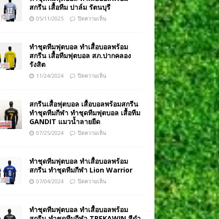
สกรีน เสื้อทีม ปาล์ม รัตนบุรี
05/11/2025
ปิดความเห็น
ทำชุดทีมฟุตบอล ทำเสื้อบอลพร้อม
สกรีน เสื้อทีมฟุตบอล สภ.ปากคลอง
รังสิต
11/24/2024
ปิดความเห็น
สกรีนเสื้อฟุตบอล เสื้อบอลพร้อมสกรีน
ทำชุดทีมกีฬา ทำชุดทีมฟุตบอล เสื้อทีม
GANDIT แมวน้ำลายยืด
07/25/2024
ปิดความเห็น
ทำชุดทีมฟุตบอล ทำเสื้อบอลพร้อม
สกรีน ทำชุดทีมกีฬา Lion Warrior
07/04/2024
ปิดความเห็น
ทำชุดทีมฟุตบอล ทำเสื้อบอลพร้อม
สกรีน ทำชุดทีมกีฬา TREKAWIN สีดำ