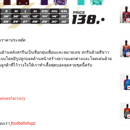
แถมราคาประหยัด
่วนด้านหลังสกรีนเป็นชื่อกลุ่มเพื่อนและหมายเลข สกรีนด้วยสีขาว
แบบโดยมีรูปลูกบอลด้านหน้าสร้างความแตกต่างและโดดเด่นด้วย
ลูกค้าที่ไว้วางใจให้เราทำเสื้อฟุตบอลสุดสวยชุดนี้ครับ
0wisesfactory
ของเรา
footballshopz