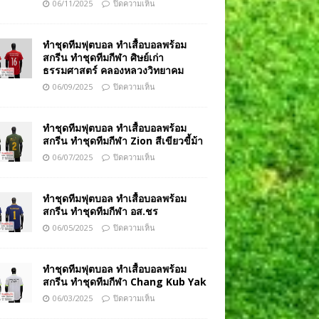
06/11/2025
ปิดความเห็น
ทำชุดทีมฟุตบอล ทำเสื้อบอลพร้อม
สกรีน ทำชุดทีมกีฬา ศิษย์เก่า
ธรรมศาสตร์ คลองหลวงวิทยาคม
06/09/2025
ปิดความเห็น
ทำชุดทีมฟุตบอล ทำเสื้อบอลพร้อม
สกรีน ทำชุดทีมกีฬา Zion สีเขียวขี้ม้า
06/07/2025
ปิดความเห็น
ทำชุดทีมฟุตบอล ทำเสื้อบอลพร้อม
สกรีน ทำชุดทีมกีฬา อส.ชร
06/05/2025
ปิดความเห็น
ทำชุดทีมฟุตบอล ทำเสื้อบอลพร้อม
สกรีน ทำชุดทีมกีฬา Chang Kub Yak
06/03/2025
ปิดความเห็น