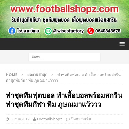
HOME
ผลงานล่าสุด
ทำชุดทีมฟุตบอล ทำเสื้อบอลพร้อมสกรีน
ทำชุดทีมกีฬา ทีม ภูษณมาแว้ววว
ทำชุดทีมฟุตบอล ทำเสื้อบอลพร้อมสกรีน
ทำชุดทีมกีฬา ทีม ภูษณมาแว้ววว
06/18/2019
FootballShopz
ปิดความเห็น