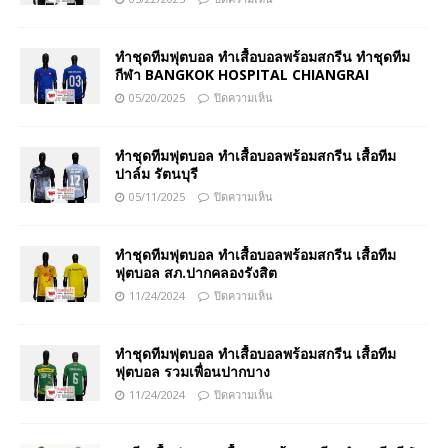
ทำชุดทีมฟุตบอล ทำเสื้อบอลพร้อมสกรีน ทำชุดทีม
กีฬา BANGKOK HOSPITAL CHIANGRAI
05/20/2025
ปิดความเห็น
ทำชุดทีมฟุตบอล ทำเสื้อบอลพร้อมสกรีน เสื้อทีม
ปาล์ม รัตนบุรี
05/11/2025
ปิดความเห็น
ทำชุดทีมฟุตบอล ทำเสื้อบอลพร้อมสกรีน เสื้อทีม
ฟุตบอล สภ.ปากคลองรังสิต
11/24/2024
ปิดความเห็น
ทำชุดทีมฟุตบอล ทำเสื้อบอลพร้อมสกรีน เสื้อทีม
ฟุตบอล รวมเพื่อนปากบาง
11/24/2024
ปิดความเห็น