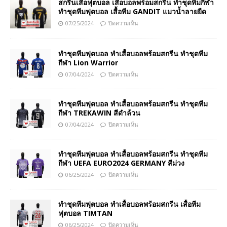
สกรีนเสื้อฟุตบอล เสื้อบอลพร้อมสกรีน ทำชุดทีมกีฬา
ทำชุดทีมฟุตบอล เสื้อทีม GANDIT แมวน้ำลายยืด
07/25/2024
ปิดความเห็น
ทำชุดทีมฟุตบอล ทำเสื้อบอลพร้อมสกรีน ทำชุดทีม
กีฬา Lion Warrior
07/04/2024
ปิดความเห็น
ทำชุดทีมฟุตบอล ทำเสื้อบอลพร้อมสกรีน ทำชุดทีม
กีฬา TREKAWIN สีดำล้วน
07/04/2024
ปิดความเห็น
ทำชุดทีมฟุตบอล ทำเสื้อบอลพร้อมสกรีน ทำชุดทีม
กีฬา UEFA EURO2024 GERMANY สีม่วง
06/25/2024
ปิดความเห็น
ทำชุดทีมฟุตบอล ทำเสื้อบอลพร้อมสกรีน เสื้อทีม
ฟุตบอล TIMTAN
06/25/2024
ปิดความเห็น