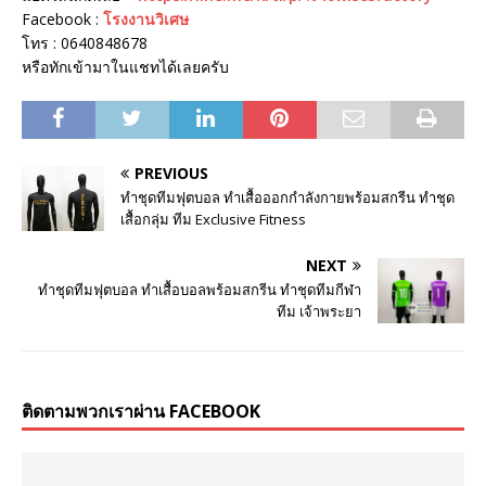
Facebook :
โรงงานวิเศษ
โทร : 0640848678
หรือทักเข้ามาในแชทได้เลยครับ
PREVIOUS
ทำชุดทีมฟุตบอล ทำเสื้อออกกำลังกายพร้อมสกรีน ทำชุด
เสื้อกลุ่ม ทีม Exclusive Fitness
NEXT
ทำชุดทีมฟุตบอล ทำเสื้อบอลพร้อมสกรีน ทำชุดทีมกีฬา
ทีม เจ้าพระยา
ติดตามพวกเราผ่าน FACEBOOK